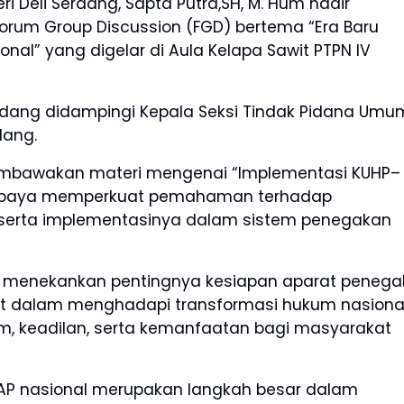
i Deli Serdang, Sapta Putra,SH, M. Hum hadir
rum Group Discussion (FGD) bertema “Era Baru
al” yang digelar di Aula Kelapa Sawit PTPN IV
Serdang didampingi Kepala Seksi Tindak Pidana Umu
dang.
 membawakan materi mengenai “Implementasi KUHP–
i upaya memperkuat pemahaman terhadap
serta implementasinya dalam sistem penegakan
ang menekankan pentingnya kesiapan aparat penega
t dalam menghadapi transformasi hukum nasiona
 keadilan, serta kemanfaatan bagi masyarakat
AP nasional merupakan langkah besar dalam