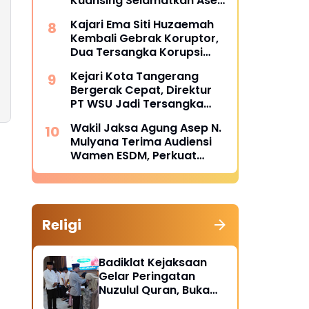
Kuansing Selamatkan Aset
dan Keuangan Negara
Kajari Ema Siti Huzaemah
Rp74,97 Miliar
Kembali Gebrak Koruptor,
Dua Tersangka Korupsi
Dana PSR Rp9,34 Miliar
Kejari Kota Tangerang
Langsung Dijebloskan ke
Bergerak Cepat, Direktur
Penjara
PT WSU Jadi Tersangka
Kasus Dugaan Korupsi
Wakil Jaksa Agung Asep N.
Operasional Boeing 737-
Mulyana Terima Audiensi
300
Wamen ESDM, Perkuat
Sinergi Hukum Kawal
Sektor Energi Nasional
Religi
Badiklat Kejaksaan
Gelar Peringatan
Nuzulul Quran, Buka
Puasa hingga