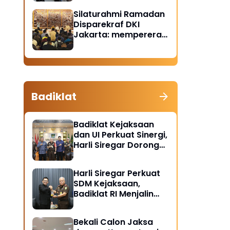
Santunan Anak Yatim
Silaturahmi Ramadan
Piatu
Disparekraf DKI
Jakarta: mempererat
solidaritas dan
soliditas
Badiklat
Badiklat Kejaksaan
dan UI Perkuat Sinergi,
Harli Siregar Dorong
Lahirnya Pusat Studi
Kajian Kejaksaan
Harli Siregar Perkuat
SDM Kejaksaan,
Badiklat RI Menjalin
Kerja Sama Strategis
dengan LAN RI
Bekali Calon Jaksa