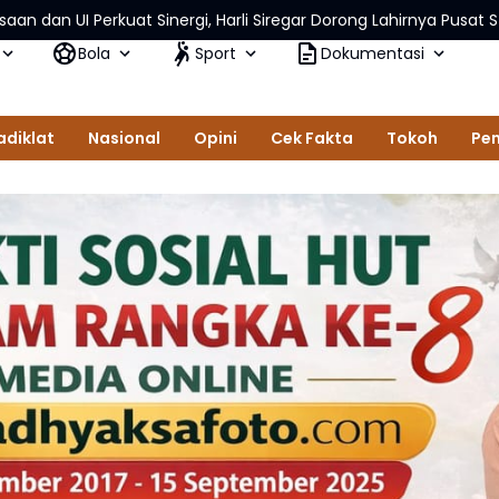
uat Sinergi, Harli Siregar Dorong Lahirnya Pusat Studi Kajian Keja
Bola
Sport
Dokumentasi
adiklat
Nasional
Opini
Cek Fakta
Tokoh
Pem