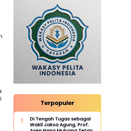
m
k
l
Terpopuler
Di Tengah Tugas sebagai
Wakil Jaksa Agung, Prof.
Asep Nana Mulyana Tetap