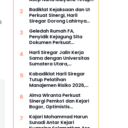
Mengabdi di Dunia
Badiklat Kejaksaan dan UI
Akademik sebagai Penguji
Perkuat Sinergi, Harli
Promosi Doktor Unpad
Siregar Dorong Lahirnya
i
Pusat Studi Kajian
Geledah Rumah FA,
Kejaksaan
Penyidik Kejagung Sita
Dokumen Perkuat
Pembuktian Kasus TPPU
Harli Siregar Jalin Kerja
Sama dengan Universitas
Sumatera Utara,
Universitas Brawijaya, dan
Kabadiklat Harli Siregar
Universitas Hasanuddin,
Tutup Pelatihan
Buka Peluang Pegawai
Manajemen Risiko 2026,
Kejaksaan RI Tempuh
Instruksikan Alumni Jadi
Pendidikan Doktor (S3)
Alma Wiranta Perkuat
Agen Perubahan di Seluruh
Hukum
Sinergi Pemkot dan Kejari
Satker Kejaksaan
Bogor, Optimistis
Tuntaskan Gugatan
Kajari Mohammad Harun
Perdata Tanpa Rugikan
Sunadi Antar Kejari
Daerah