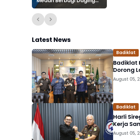
Medan Berbagi Daging
Kurban di Hari Raya Idul
Adha 1447 H
Latest News
Badiklat
Badiklat 
Dorong L
August 05, 
Badiklat
Harli Sir
Kerja Sa
August 05, 