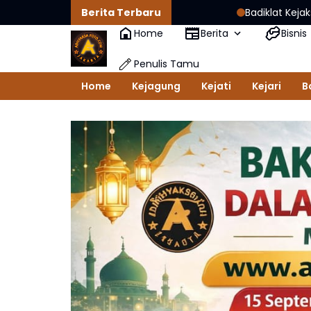
Berita Terbaru
Badiklat Kejaksaan dan UI Perk
Home
Berita
Bisnis
Penulis Tamu
Home
Kejagung
Kejati
Kejari
B