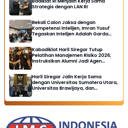
Badiklat RI Menjalin Kerja Sama
Strategis dengan LAN RI
Bekali Calon Jaksa dengan
Kompetensi Intelijen, Imran Yusuf
Tegaskan Intelijen Adalah Garda
Depan Penegakan Hukum
Kabadiklat Harli Siregar Tutup
Pelatihan Manajemen Risiko 2026,
Instruksikan Alumni Jadi Agen
Perubahan di Seluruh Satker
Kejaksaan
Harli Siregar Jalin Kerja Sama
dengan Universitas Sumatera Utara,
Universitas Brawijaya, dan
Universitas Hasanuddin, Buka
Peluang Pegawai Kejaksaan RI
Tempuh Pendidikan Doktor (S3)
Hukum