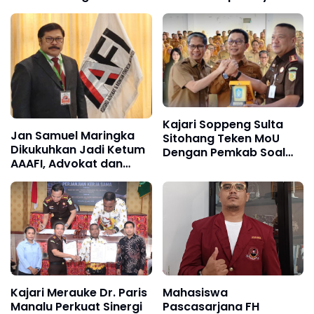
dengan BRI, Kajari
Publik
Banyuasin Erni Yusnita
Siap Perkuat
Pendampingan Hukum
Kajari Soppeng Sulta
Jan Samuel Maringka
Sitohang Teken MoU
Dikukuhkan Jadi Ketum
Dengan Pemkab Soal
AAAFI, Advokat dan
Hukum Datun dan
Akuntan Forensik
Sosialisasi Antikorupsi
Bersatu Perkuat
Desa
Penegakan Hukum
Kajari Merauke Dr. Paris
Mahasiswa
Manalu Perkuat Sinergi
Pascasarjana FH