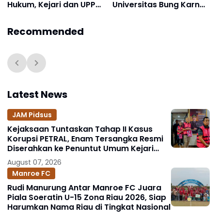
Hukum, Kejari dan UPP
Universitas Bung Karno
Agats Resmi Jalin Kerja
Kampanyekan Sadar
Sama
Hukum di Rutan
Recommended
Salemba
Latest News
JAM Pidsus
Kejaksaan Tuntaskan Tahap II Kasus
Korupsi PETRAL, Enam Tersangka Resmi
Diserahkan ke Penuntut Umum Kejari
Jakpus
August 07, 2026
Manroe FC
Rudi Manurung Antar Manroe FC Juara
Piala Soeratin U-15 Zona Riau 2026, Siap
Harumkan Nama Riau di Tingkat Nasional