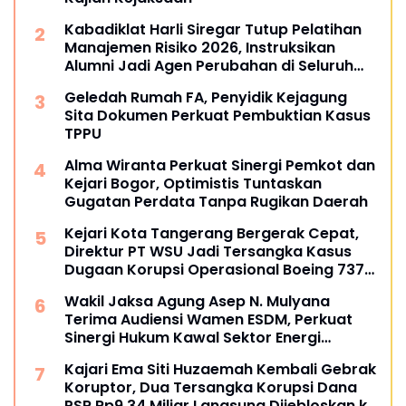
Kabadiklat Harli Siregar Tutup Pelatihan
Manajemen Risiko 2026, Instruksikan
Alumni Jadi Agen Perubahan di Seluruh
Satker Kejaksaan
Geledah Rumah FA, Penyidik Kejagung
Sita Dokumen Perkuat Pembuktian Kasus
TPPU
Alma Wiranta Perkuat Sinergi Pemkot dan
Kejari Bogor, Optimistis Tuntaskan
Gugatan Perdata Tanpa Rugikan Daerah
Kejari Kota Tangerang Bergerak Cepat,
Direktur PT WSU Jadi Tersangka Kasus
Dugaan Korupsi Operasional Boeing 737-
300
Wakil Jaksa Agung Asep N. Mulyana
Terima Audiensi Wamen ESDM, Perkuat
Sinergi Hukum Kawal Sektor Energi
Nasional
Kajari Ema Siti Huzaemah Kembali Gebrak
Koruptor, Dua Tersangka Korupsi Dana
PSR Rp9,34 Miliar Langsung Dijebloskan ke