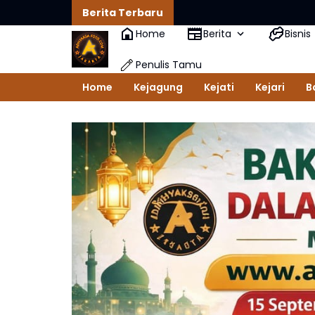
Berita Terbaru
Home
Berita
Bisnis
Penulis Tamu
Home
Kejagung
Kejati
Kejari
B