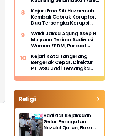
Kuansing Selamatkan Aset
dan Keuangan Negara
Kajari Ema Siti Huzaemah
Rp74,97 Miliar
Kembali Gebrak Koruptor,
Dua Tersangka Korupsi
Dana PSR Rp9,34 Miliar
Wakil Jaksa Agung Asep N.
Langsung Dijebloskan ke
Mulyana Terima Audiensi
Penjara
Wamen ESDM, Perkuat
Sinergi Hukum Kawal
Kejari Kota Tangerang
Sektor Energi Nasional
Bergerak Cepat, Direktur
PT WSU Jadi Tersangka
Kasus Dugaan Korupsi
Operasional Boeing 737-
300
Religi
Badiklat Kejaksaan
Gelar Peringatan
Nuzulul Quran, Buka
Puasa hingga