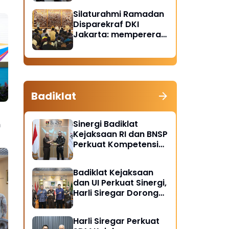
Santunan Anak Yatim
Silaturahmi Ramadan
Piatu
Disparekraf DKI
Jakarta: mempererat
solidaritas dan
soliditas
Badiklat
Sinergi Badiklat
m
Kejaksaan RI dan BNSP
Perkuat Kompetensi
Jaksa Melalui
Sertifikasi Profesional
Badiklat Kejaksaan
dan UI Perkuat Sinergi,
Harli Siregar Dorong
Lahirnya Pusat Studi
Kajian Kejaksaan
Harli Siregar Perkuat