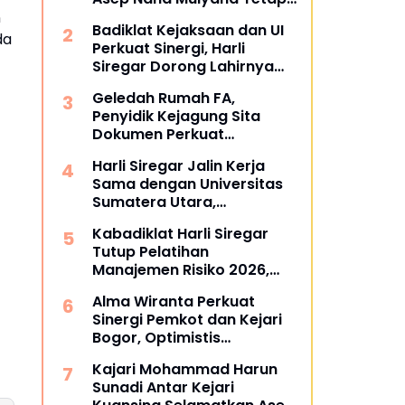
Mengabdi di Dunia
n
Badiklat Kejaksaan dan UI
Akademik sebagai Penguji
da
Perkuat Sinergi, Harli
Promosi Doktor Unpad
Siregar Dorong Lahirnya
Pusat Studi Kajian
Geledah Rumah FA,
Kejaksaan
Penyidik Kejagung Sita
Dokumen Perkuat
Pembuktian Kasus TPPU
Harli Siregar Jalin Kerja
Sama dengan Universitas
Sumatera Utara,
Universitas Brawijaya, dan
Kabadiklat Harli Siregar
Universitas Hasanuddin,
Tutup Pelatihan
Buka Peluang Pegawai
Manajemen Risiko 2026,
Kejaksaan RI Tempuh
Instruksikan Alumni Jadi
Pendidikan Doktor (S3)
Alma Wiranta Perkuat
Agen Perubahan di Seluruh
Hukum
Sinergi Pemkot dan Kejari
Satker Kejaksaan
Bogor, Optimistis
Tuntaskan Gugatan
Kajari Mohammad Harun
Perdata Tanpa Rugikan
Sunadi Antar Kejari
Daerah