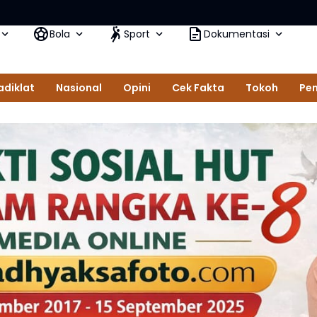
Tim
Bola
Sport
Dokumentasi
adiklat
Nasional
Opini
Cek Fakta
Tokoh
Pem