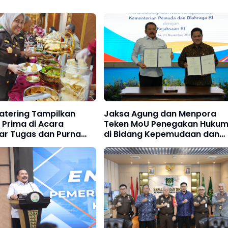
atering Tampilkan
Jaksa Agung dan Menpora
 Prima di Acara
Teken MoU Penegakan Huku
ar Tugas dan Purna
di Bidang Kepemudaan dan
dhyaksa Badiklat
Keolahragaan
n RI