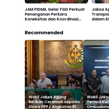
JAM PIDMIL Gelar FGD Perkuat
Jaksa A
Penanganan Perkara
Transpar
Koneksitas dan Koordinasi
dalam E
Teknis Penuntutan
Pemerik
Keuangan Kejaksaan 
Recommended
2025
Wakil Jaksa Agung
Wakil Jak
Berikan Ceramah kepada
Terima Ku
Siswa PPPJ Angkatan 81
Ombudsma