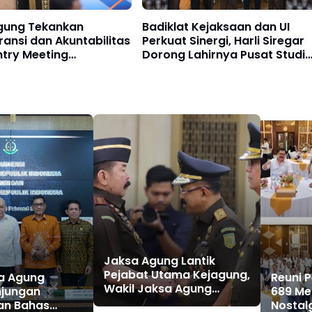
gung Tekankan
Badiklat Kejaksaan dan UI
ansi dan Akuntabilitas
Perkuat Sinergi, Harli Siregar
ntry Meeting
Dorong Lahirnya Pusat Studi
saan Laporan
Kajian Kejaksaan
Tahun
Jaksa Agung Lantik
Pejabat Utama Kejagung,
sa Agung
Reuni 
Wakil Jaksa Agung
njungan
689 Me
hingga Kabadiklat:
n Bahas
Nostal