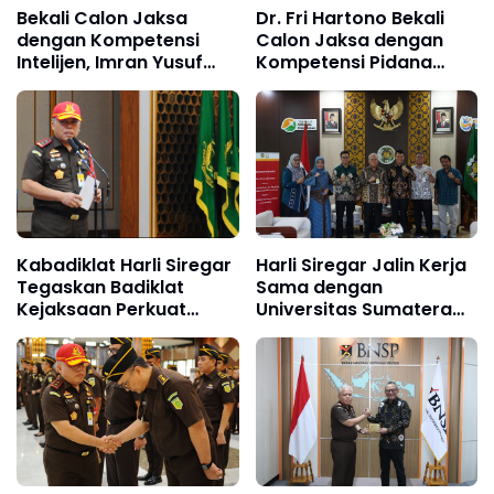
Bekali Calon Jaksa
Dr. Fri Hartono Bekali
dengan Kompetensi
Calon Jaksa dengan
Intelijen, Imran Yusuf
Kompetensi Pidana
Tegaskan Intelijen
Umum, Tekankan
Adalah Garda Depan
Restorative Justice dan
Penegakan Hukum
Peran Dominus Litis
Kabadiklat Harli Siregar
Harli Siregar Jalin Kerja
Tegaskan Badiklat
Sama dengan
Kejaksaan Perkuat
Universitas Sumatera
Kompetensi Jaksa
Utara, Universitas
melalui Pelatihan
Brawijaya, dan
Implementasi KUHP dan
Universitas Hasanuddin,
KUHAP Nasional
Buka Peluang Pegawai
Kejaksaan RI Tempuh
Pendidikan Doktor (S3)
Hukum