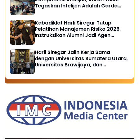
Tegaskan Intelijen Adalah Garda
Depan Penegakan Hukum
Kabadiklat Harli Siregar Tutup
Pelatihan Manajemen Risiko 2026,
Instruksikan Alumni Jadi Agen
Perubahan di Seluruh Satker
Kejaksaan
Harli Siregar Jalin Kerja Sama
dengan Universitas Sumatera Utara,
Universitas Brawijaya, dan
Universitas Hasanuddin, Buka
Peluang Pegawai Kejaksaan RI
Tempuh Pendidikan Doktor (S3)
Hukum