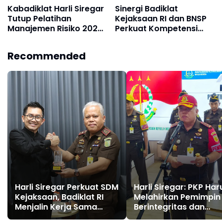
Kabadiklat Harli Siregar
Sinergi Badiklat
Tutup Pelatihan
Kejaksaan RI dan BNSP
Manajemen Risiko 2026,
Perkuat Kompetensi
Instruksikan Alumni Jadi
Jaksa Melalui Sertifikasi
Agen Perubahan di
Profesional
Recommended
Seluruh Satker
Kejaksaan
Harli Siregar Perkuat SDM
Harli Siregar: PKP Har
Kejaksaan, Badiklat RI
Melahirkan Pemimpin
Menjalin Kerja Sama
Berintegritas dan
Strategis dengan LAN RI
Penggerak Transform