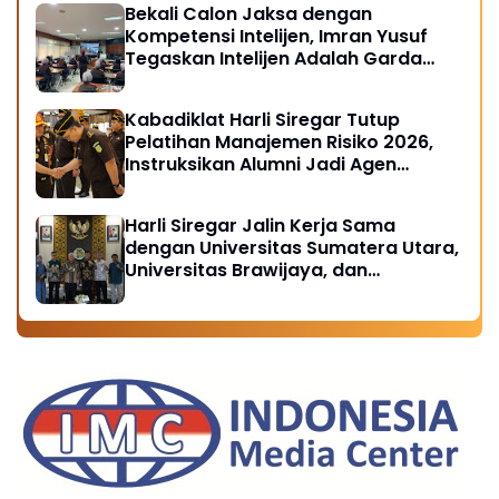
Bekali Calon Jaksa dengan
Kompetensi Intelijen, Imran Yusuf
Tegaskan Intelijen Adalah Garda
Depan Penegakan Hukum
Kabadiklat Harli Siregar Tutup
Pelatihan Manajemen Risiko 2026,
Instruksikan Alumni Jadi Agen
Perubahan di Seluruh Satker
Kejaksaan
Harli Siregar Jalin Kerja Sama
dengan Universitas Sumatera Utara,
Universitas Brawijaya, dan
Universitas Hasanuddin, Buka
Peluang Pegawai Kejaksaan RI
Tempuh Pendidikan Doktor (S3)
Hukum