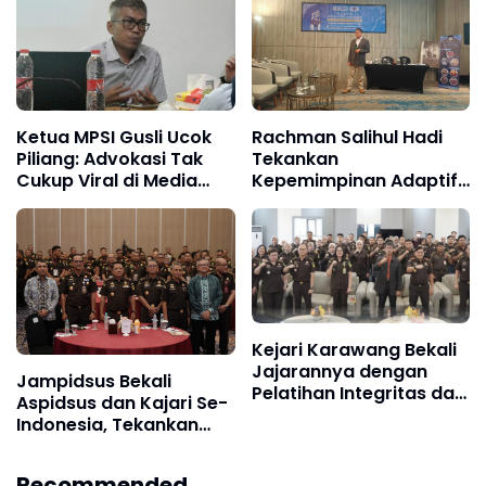
Ketua MPSI Gusli Ucok
Rachman Salihul Hadi
Piliang: Advokasi Tak
Tekankan
Cukup Viral di Media
Kepemimpinan Adaptif
Sosial, Harus Diperkuat
di Era Public Relations
Data dan Riset
5.0
Kejari Karawang Bekali
Jajarannya dengan
Jampidsus Bekali
Pelatihan Integritas dan
Aspidsus dan Kajari Se-
Profesionalisme
Indonesia, Tekankan
Kepemimpinan dan
Komunikasi Publik
Recommended