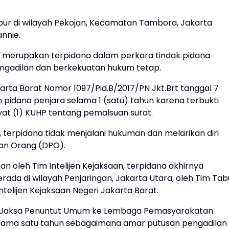
bur di wilayah Pekojan, Kecamatan Tambora, Jakarta
annie.
i merupakan terpidana dalam perkara tindak pidana
engadilan dan berkekuatan hukum tetap.
rta Barat Nomor 1097/Pid.B/2017/PN Jkt.Brt tanggal 7
 pidana penjara selama 1 (satu) tahun karena terbukti
yat (1) KUHP tentang pemalsuan surat.
 terpidana tidak menjalani hukuman dan melarikan diri
an Orang (DPO).
 oleh Tim Intelijen Kejaksaan, terpidana akhirnya
ada di wilayah Penjaringan, Jakarta Utara, oleh Tim Tab
telijen Kejaksaan Negeri Jakarta Barat.
leh Jaksa Penuntut Umum ke Lembaga Pemasyarakatan
elama satu tahun sebagaimana amar putusan pengadilan