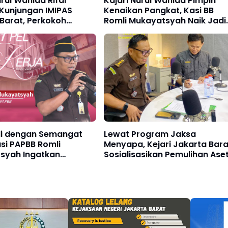
urul Wahida Rifal
Kajari Nurul Wahida Pimpin
Kunjungan IMIPAS
Kenaikan Pangkat, Kasi BB
Barat, Perkokoh
Romli Mukayatsyah Naik Jadi
asi untuk Pelayanan
Jaksa Madya atau Pangkat
erintegritas
IV/a
uli dengan Semangat
Lewat Program Jaksa
asi PAPBB Romli
Menyapa, Kejari Jakarta Bara
syah Ingatkan
Sosialisasikan Pemulihan Ase
 Jangan Bermalas-
dan Layanan SI ABANG JAKA
 di Tanggal Muda
Hingga BPA Fair 2026