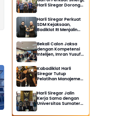
Harli Siregar Dorong
Lahirnya Pusat Studi
Kajian Kejaksaan
Harli Siregar Perkuat
SDM Kejaksaan,
Badiklat RI Menjalin
Kerja Sama Strategis
dengan LAN RI
Bekali Calon Jaksa
dengan Kompetensi
Intelijen, Imran Yusuf
Tegaskan Intelijen
Adalah Garda Depan
Kabadiklat Harli
Penegakan Hukum
Siregar Tutup
Pelatihan Manajemen
Risiko 2026,
Instruksikan Alumni
Harli Siregar Jalin
Jadi Agen Perubahan
Kerja Sama dengan
di Seluruh Satker
Universitas Sumatera
Kejaksaan
Utara, Universitas
Brawijaya, dan