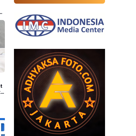
Universitas
Hasanuddin, Buka
Peluang Pegawai
Kejaksaan RI Tempuh
Pendidikan Doktor
(S3) Hukum
t
t