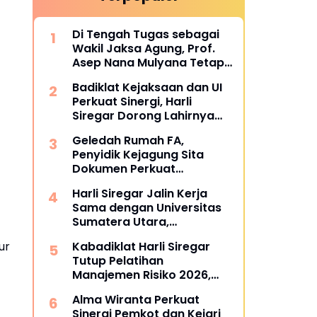
Di Tengah Tugas sebagai
Wakil Jaksa Agung, Prof.
Asep Nana Mulyana Tetap
Mengabdi di Dunia
Badiklat Kejaksaan dan UI
Akademik sebagai Penguji
Perkuat Sinergi, Harli
Promosi Doktor Unpad
Siregar Dorong Lahirnya
Pusat Studi Kajian
Geledah Rumah FA,
Kejaksaan
Penyidik Kejagung Sita
Dokumen Perkuat
Pembuktian Kasus TPPU
Harli Siregar Jalin Kerja
Sama dengan Universitas
Sumatera Utara,
Universitas Brawijaya, dan
ur
Kabadiklat Harli Siregar
Universitas Hasanuddin,
Tutup Pelatihan
Buka Peluang Pegawai
Manajemen Risiko 2026,
Kejaksaan RI Tempuh
Instruksikan Alumni Jadi
Pendidikan Doktor (S3)
Alma Wiranta Perkuat
Agen Perubahan di Seluruh
Hukum
Sinergi Pemkot dan Kejari