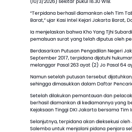
(10/3/2026) sekitar pukul 18.30 WIB.
“Terpidana berhasil diamankan oleh Tim Ta
Barat,” ujar Kasi Intel Kejari Jakarta Barat, D
Ia menjelaskan bahwa Kho Yang Tjhi Subard
pemalsuan surat yang telah diputus oleh p
Berdasarkan Putusan Pengadilan Negeri Jaka
September 2017, terpidana dijatuhi hukuman
melanggar Pasal 263 ayat (2) Jo Pasal 64 a
Namun setelah putusan tersebut dijatuhkan,
sehingga dimasukkan dalam Daftar Pencari
Setelah dilakukan pemantauan dan pelacakan
berhasil diamankan di kediamannya yang ber
Kejaksaan Tinggi DKI Jakarta bersama Tim In
Selanjutnya, terpidana akan dieksekusi o
Salemba untuk menjalani pidana penjara s