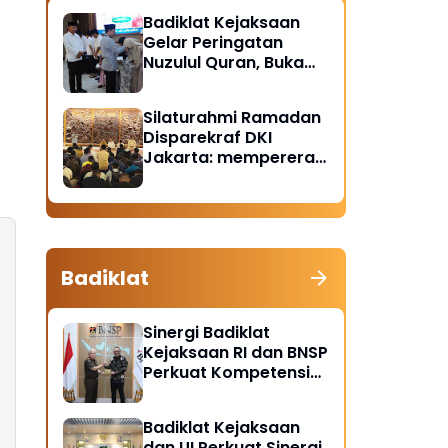
Badiklat Kejaksaan
Gelar Peringatan
Nuzulul Quran, Buka
Puasa hingga
Santunan Anak Yatim
Silaturahmi Ramadan
Piatu
Disparekraf DKI
Jakarta: mempererat
solidaritas dan
soliditas
Badiklat
Sinergi Badiklat
Kejaksaan RI dan BNSP
Perkuat Kompetensi
Jaksa Melalui
Sertifikasi Profesional
Badiklat Kejaksaan
dan UI Perkuat Sinergi,