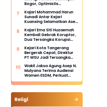
Satker Kejaksaan
Bogor, Optimistis
Tuntaskan Gugatan
Kajari Mohammad Harun
Perdata Tanpa Rugikan
Sunadi Antar Kejari
Daerah
Kuansing Selamatkan Aset
dan Keuangan Negara
Kajari Ema Siti Huzaemah
Rp74,97 Miliar
Kembali Gebrak Koruptor,
Dua Tersangka Korupsi
Dana PSR Rp9,34 Miliar
Kejari Kota Tangerang
Langsung Dijebloskan ke
Bergerak Cepat, Direktur
Penjara
PT WSU Jadi Tersangka
Kasus Dugaan Korupsi
Wakil Jaksa Agung Asep N.
Operasional Boeing 737-
Mulyana Terima Audiensi
300
Wamen ESDM, Perkuat
Sinergi Hukum Kawal
Sektor Energi Nasional
Religi