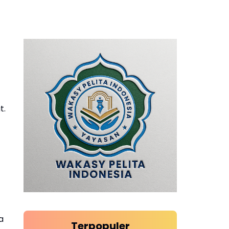
t.
a
Terpopuler