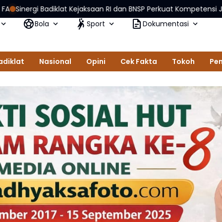
at Kejaksaan RI dan BNSP Perkuat Kompetensi Jaksa Melalui Sertifi
Bola
Sport
Dokumentasi
adiklat
Nasional
Opini
Cek Fakta
Tokoh
Pem