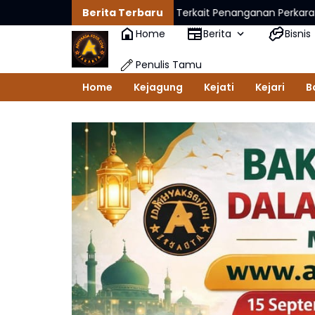
mah Tersangka NH Terkait Penanganan Perkara FA
Berita Terbaru
Sinergi Badikl
Home
Berita
Bisnis
Penulis Tamu
Home
Kejagung
Kejati
Kejari
B