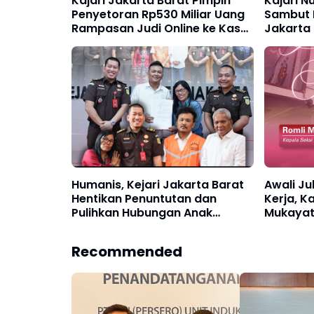
Kajari Jakarta Barat Pimpin
Kajari N
Penyetoran Rp530 Miliar Uang
Sambut 
Rampasan Judi Online ke Kas
Jakarta 
Negara
Kolabor
Publik B
Humanis, Kejari Jakarta Barat
Awali J
Hentikan Penuntutan dan
Kerja, K
Pulihkan Hubungan Anak
Mukayat
dengan Ibu Kandung Melalui
Pegawai
Keadilan Restoratif
malasan
Recommended