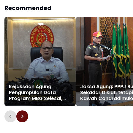
Recommended
Kejaksaan Agung:
Jaksa Agung: PPPJ B
Pengumpulan Data
Sekadar Diklat, tetapi
Program MBG Selesai,
Kawah Candradimuk
Hasil Tetap
Pembentuk Jaksa
Ditindaklanjuti Sesuai
Berintegritas dan
Hukum
Profesional