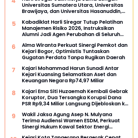
Universitas Sumatera Utara, Universitas
Brawijaya, dan Universitas Hasanuddin,
Buka Peluang Pegawai Kejaksaan RI
Kabadiklat Harli Siregar Tutup Pelatihan
Tempuh Pendidikan Doktor (S3) Hukum
Manajemen Risiko 2026, Instruksikan
Alumni Jadi Agen Perubahan di Seluruh
Satker Kejaksaan
Alma Wiranta Perkuat Sinergi Pemkot dan
Kejari Bogor, Optimistis Tuntaskan
Gugatan Perdata Tanpa Rugikan Daerah
Kajari Mohammad Harun Sunadi Antar
Kejari Kuansing Selamatkan Aset dan
Keuangan Negara Rp74,97 Miliar
Kajari Ema Siti Huzaemah Kembali Gebrak
Koruptor, Dua Tersangka Korupsi Dana
PSR Rp9,34 Miliar Langsung Dijebloskan ke
Penjara
Wakil Jaksa Agung Asep N. Mulyana
Terima Audiensi Wamen ESDM, Perkuat
Sinergi Hukum Kawal Sektor Energi
Nasional
Kejari Kota Tangerang Bergerak Cepat,