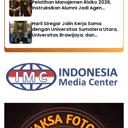
Pelatihan Manajemen Risiko 2026,
Instruksikan Alumni Jadi Agen
Perubahan di Seluruh Satker
Kejaksaan
Harli Siregar Jalin Kerja Sama
dengan Universitas Sumatera Utara,
Universitas Brawijaya, dan
Universitas Hasanuddin, Buka
Peluang Pegawai Kejaksaan RI
Tempuh Pendidikan Doktor (S3)
Hukum