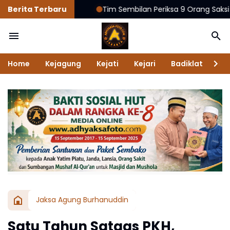
Berita Terbaru
Tim Sembilan Periksa 9 Orang Saksi dan Geled
Home
Kejagung
Kejati
Kejari
Badiklat
Na
Jaksa Agung Burhanuddin
Satu Tahun Satgas PKH,