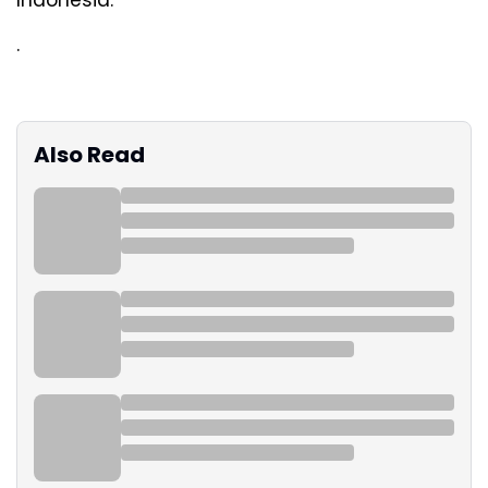
.
Also Read