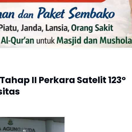
hap II Perkara Satelit 123°
sitas