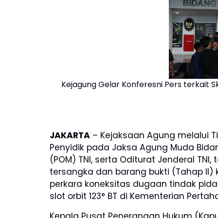
Kejagung Gelar Konferesni Pers terkait S
JAKARTA
– Kejaksaan Agung melalui Tim
Penyidik pada Jaksa Agung Muda Bidang Pi
(POM) TNI, serta Oditurat Jenderal TN
tersangka dan barang bukti (Tahap II) k
perkara koneksitas dugaan tindak pid
slot orbit 123° BT di Kementerian Pertah
Kepala Pusat Penerangan Hukum (Kap