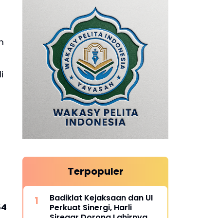
n
i
Terpopuler
Badiklat Kejaksaan dan UI
54
Perkuat Sinergi, Harli
Siregar Dorong Lahirnya