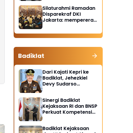
Santunan Anak Yatim
Silaturahmi Ramadan
Piatu
Disparekraf DKI
Jakarta: mempererat
solidaritas dan
soliditas
Badiklat
Dari Kajati Kepri ke
Badiklat, Jehezkiel
Devy Sudarso
Dipercaya Perkuat
Kompetensi Jaksa
Sinergi Badiklat
Kejaksaan RI dan BNSP
Perkuat Kompetensi
Jaksa Melalui
Sertifikasi Profesional
Badiklat Kejaksaan