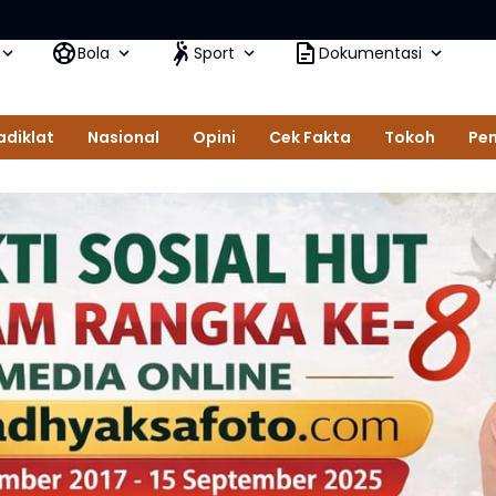
Bola
Sport
Dokumentasi
adiklat
Nasional
Opini
Cek Fakta
Tokoh
Pem