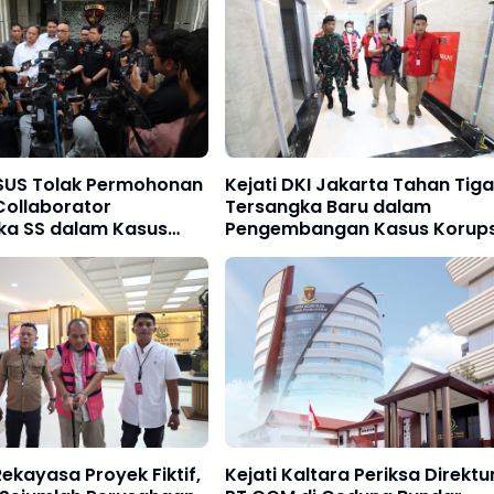
SUS Tolak Permohonan
Kejati DKI Jakarta Tahan Tiga
Collaborator
Tersangka Baru dalam
ka SS dalam Kasus
Pengembangan Kasus Korups
 Program MBG
Kementerian PU
ekayasa Proyek Fiktif,
Kejati Kaltara Periksa Direktu