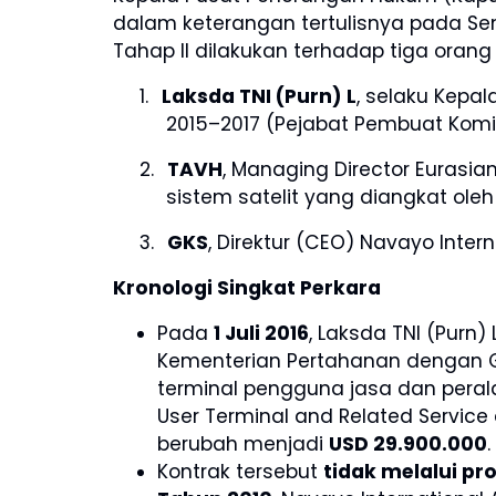
dalam keterangan tertulisnya pada S
Tahap II dilakukan terhadap tiga orang 
1.
Laksda TNI (Purn) L
, selaku Kepa
2015–2017 (Pejabat Pembuat Komi
2.
TAVH
, Managing Director Eurasian
sistem satelit yang diangkat oleh
3.
GKS
, Direktur (CEO) Navayo Intern
Kronologi Singkat Perkara
Pada
1 Juli 2016
, Laksda TNI (Purn
Kementerian Pertahanan dengan G
terminal pengguna jasa dan peral
User Terminal and Related Service
berubah menjadi
USD 29.900.000
.
Kontrak tersebut
tidak melalui pr