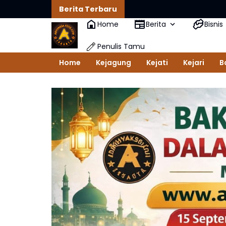
Berita Terbaru
Home
Berita
Bisnis
Penulis Tamu
Home
Kejagung
Kejati
Kejari
B