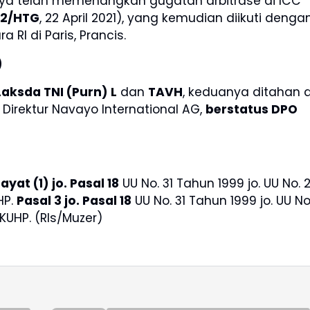
ya telah memenangkan gugatan arbitrase di ICC
72/HTG
, 22 April 2021), yang kemudian diikuti denga
RI di Paris, Prancis.
)
Laksda TNI (Purn) L
dan
TAVH
, keduanya ditahan d
, Direktur Navayo International AG,
berstatus DPO
ayat (1) jo. Pasal 18
UU No. 31 Tahun 1999 jo. UU No. 
HP.
Pasal 3 jo. Pasal 18
UU No. 31 Tahun 1999 jo. UU No
 KUHP. (Rls/Muzer)