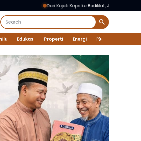
Dari Kajati Kepri ke Badiklat, Jehezkiel Devy Sudarso Dip
ilu
Edukasi
Properti
Energi
Pemerintah
New