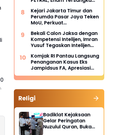
PETRAL, Enam Tersangka
Resmi Diserahkan ke
n
Kejari Jakarta Timur dan
Penuntut Umum Kejari
Perumda Pasar Jaya Teken
Jakpus
MoU, Perkuat
Pendampingan Hukum
Bekali Calon Jaksa dengan
untuk Cegah Sengketa
Kompetensi Intelijen, Imran
i
Yusuf Tegaskan Intelijen
Adalah Garda Depan
Komjak RI Pantau Langsung
Penegakan Hukum
Penanganan Kasus Eks
Jampidsus FA, Apresiasi
Kinerja Tim Sembilan
20
Kejaksaan Agung
.
Religi
Badiklat Kejaksaan
Gelar Peringatan
Nuzulul Quran, Buka
Puasa hingga