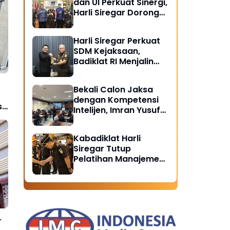
dan UI Perkuat Sinergi,
Harli Siregar Dorong
Lahirnya Pusat Studi
Kajian Kejaksaan
Harli Siregar Perkuat
SDM Kejaksaan,
Badiklat RI Menjalin
Kerja Sama Strategis
dengan LAN RI
Bekali Calon Jaksa
dengan Kompetensi
i
Intelijen, Imran Yusuf
Tegaskan Intelijen
Adalah Garda Depan
Kabadiklat Harli
Penegakan Hukum
Siregar Tutup
Pelatihan Manajemen
Risiko 2026,
Instruksikan Alumni
Jadi Agen Perubahan
di Seluruh Satker
Kejaksaan
r