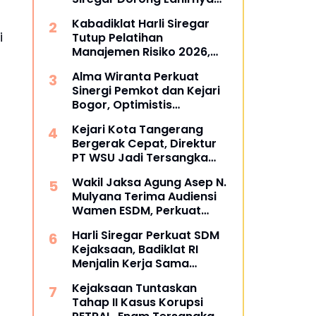
Pusat Studi Kajian
Kabadiklat Harli Siregar
Kejaksaan
i
Tutup Pelatihan
Manajemen Risiko 2026,
Instruksikan Alumni Jadi
Alma Wiranta Perkuat
Agen Perubahan di Seluruh
Sinergi Pemkot dan Kejari
Satker Kejaksaan
Bogor, Optimistis
Tuntaskan Gugatan
Kejari Kota Tangerang
Perdata Tanpa Rugikan
Bergerak Cepat, Direktur
Daerah
PT WSU Jadi Tersangka
Kasus Dugaan Korupsi
Wakil Jaksa Agung Asep N.
Operasional Boeing 737-
Mulyana Terima Audiensi
300
Wamen ESDM, Perkuat
Sinergi Hukum Kawal
Harli Siregar Perkuat SDM
Sektor Energi Nasional
Kejaksaan, Badiklat RI
Menjalin Kerja Sama
Strategis dengan LAN RI
Kejaksaan Tuntaskan
Tahap II Kasus Korupsi