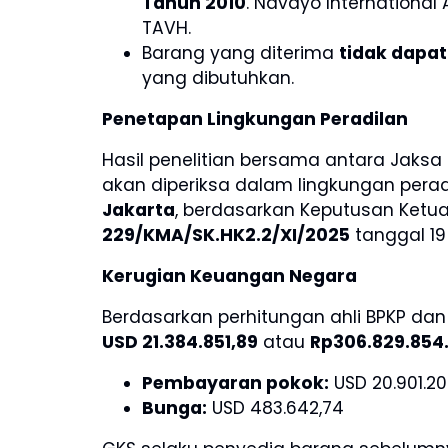
Tahun 2010
. Navayo Internationa
TAVH.
Barang yang diterima
tidak dapa
yang dibutuhkan.
Penetapan Lingkungan Peradilan
Hasil penelitian bersama antara Jaksa 
akan diperiksa dalam lingkungan peradil
Jakarta
, berdasarkan Keputusan Ket
229/KMA/SK.HK2.2/XI/2025
tanggal 19
Kerugian Keuangan Negara
Berdasarkan perhitungan ahli BPKP dan
USD 21.384.851,89
atau
Rp306.829.854.
Pembayaran pokok:
USD 20.901.20
Bunga:
USD 483.642,74