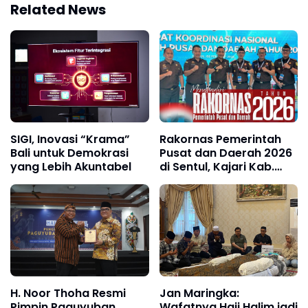
Related News
SIGI, Inovasi “Krama”
Rakornas Pemerintah
Bali untuk Demokrasi
Pusat dan Daerah 2026
yang Lebih Akuntabel
di Sentul, Kajari Kab.
Bogor Tegaskan
Komitmen Dukung
Indonesia Emas 2045
H. Noor Thoha Resmi
Jan Maringka:
Pimpin Paguyuban
Wafatnya Haji Halim jadi