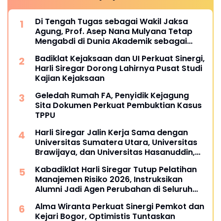
Di Tengah Tugas sebagai Wakil Jaksa
Agung, Prof. Asep Nana Mulyana Tetap
Mengabdi di Dunia Akademik sebagai
Penguji Promosi Doktor Unpad
Badiklat Kejaksaan dan UI Perkuat Sinergi,
Harli Siregar Dorong Lahirnya Pusat Studi
Kajian Kejaksaan
Geledah Rumah FA, Penyidik Kejagung
Sita Dokumen Perkuat Pembuktian Kasus
TPPU
Harli Siregar Jalin Kerja Sama dengan
Universitas Sumatera Utara, Universitas
Brawijaya, dan Universitas Hasanuddin,
Buka Peluang Pegawai Kejaksaan RI
Kabadiklat Harli Siregar Tutup Pelatihan
Tempuh Pendidikan Doktor (S3) Hukum
Manajemen Risiko 2026, Instruksikan
Alumni Jadi Agen Perubahan di Seluruh
Satker Kejaksaan
Alma Wiranta Perkuat Sinergi Pemkot dan
Kejari Bogor, Optimistis Tuntaskan