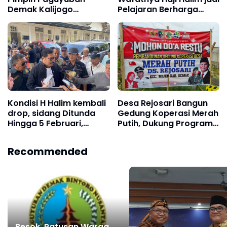
Demak Kalijogo
Pelajaran Berharga
Balikpapan Periode
untuk Proses
2025–2029
Penegakan Hukum di
Indonesia
Kondisi H Halim kembali
Desa Rejosari Bangun
drop, sidang Ditunda
Gedung Koperasi Merah
Hingga 5 Februari,
Putih, Dukung Program
Kuasa Hukum minta
Presiden Prabowo
Pencabutan cegah
Recommended
untuk pengobatan
Besok, Ratusan Warga