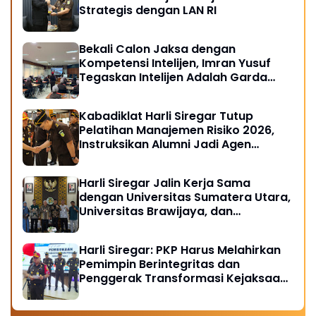
Strategis dengan LAN RI
Bekali Calon Jaksa dengan
Kompetensi Intelijen, Imran Yusuf
Tegaskan Intelijen Adalah Garda
Depan Penegakan Hukum
Kabadiklat Harli Siregar Tutup
Pelatihan Manajemen Risiko 2026,
Instruksikan Alumni Jadi Agen
Perubahan di Seluruh Satker
Kejaksaan
Harli Siregar Jalin Kerja Sama
dengan Universitas Sumatera Utara,
Universitas Brawijaya, dan
Universitas Hasanuddin, Buka
Peluang Pegawai Kejaksaan RI
Harli Siregar: PKP Harus Melahirkan
Tempuh Pendidikan Doktor (S3)
Pemimpin Berintegritas dan
Hukum
Penggerak Transformasi Kejaksaan
Menuju Indonesia Emas 2045