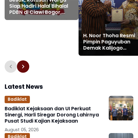
Siap Hadiri Halal Bihalal
PDBN di Ciawi Bogor,
Ketum Fathan Subchi
Ajak Perkuat
Persaudaraan
H. Noor Thoha Resmi
Pimpin Paguyuban
Demak Kalijogo
Balikpapan Periode
2025–2029
Latest News
Badiklat
Badiklat Kejaksaan dan UI Perkuat
Sinergi, Harli Siregar Dorong Lahirnya
Pusat Studi Kajian Kejaksaan
August 05, 2026
Badiklat