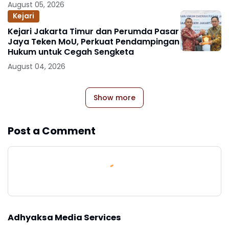
Korupsi dan TPPU Eks Jampidsus FA
August 05, 2026
Kejari
Kejari Jakarta Timur dan Perumda Pasar
Jaya Teken MoU, Perkuat Pendampingan
Hukum untuk Cegah Sengketa
August 04, 2026
Show more
Post a Comment
Adhyaksa Media Services