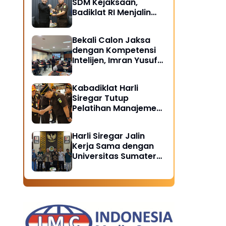
SDM Kejaksaan,
Badiklat RI Menjalin
Kerja Sama Strategis
dengan LAN RI
Bekali Calon Jaksa
dengan Kompetensi
Intelijen, Imran Yusuf
Tegaskan Intelijen
Adalah Garda Depan
Kabadiklat Harli
Penegakan Hukum
Siregar Tutup
Pelatihan Manajemen
Risiko 2026,
Instruksikan Alumni
Harli Siregar Jalin
Jadi Agen Perubahan
Kerja Sama dengan
di Seluruh Satker
Universitas Sumatera
Kejaksaan
Utara, Universitas
Brawijaya, dan
Universitas
Hasanuddin, Buka
Peluang Pegawai
Kejaksaan RI Tempuh