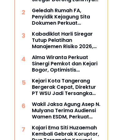
Pusat Studi Kajian
Geledah Rumah FA,
Kejaksaan
Penyidik Kejagung Sita
Dokumen Perkuat
Pembuktian Kasus TPPU
Kabadiklat Harli Siregar
Tutup Pelatihan
Manajemen Risiko 2026,
Instruksikan Alumni Jadi
Alma Wiranta Perkuat
Agen Perubahan di Seluruh
Sinergi Pemkot dan Kejari
Satker Kejaksaan
Bogor, Optimistis
Tuntaskan Gugatan
Kejari Kota Tangerang
Perdata Tanpa Rugikan
Bergerak Cepat, Direktur
Daerah
PT WSU Jadi Tersangka
Kasus Dugaan Korupsi
Wakil Jaksa Agung Asep N.
Operasional Boeing 737-
Mulyana Terima Audiensi
300
Wamen ESDM, Perkuat
Sinergi Hukum Kawal
Kajari Ema Siti Huzaemah
Sektor Energi Nasional
Kembali Gebrak Koruptor,