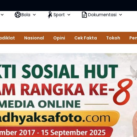
Bola
Sport
Dokumentasi
adiklat
Nasional
Opini
Cek Fakta
Tokoh
Pem