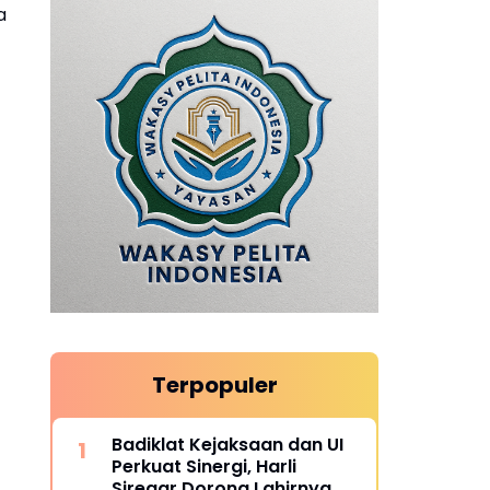
a
Terpopuler
Badiklat Kejaksaan dan UI
Perkuat Sinergi, Harli
Siregar Dorong Lahirnya