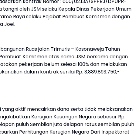
erdasarkan kontrak Nomor : 600/02.13A/SPPBJ/DPUPR-
nda tangni oleh JSM selaku Kepala Dinas Pekerjaan Umum
amo Raya selaku Pejabat Pembuat Komitmen dengan
a Joel.
bangunan Ruas jalan Trimuris – Kasonaweja
Tahun
at Pembuat Komitmen atas nama JSM bersama dengan
yatakan pekerjaan belum selesai 100% dan melakukan
kanakan dalam kontrak senilai Rp. 3.889.893.750,-
yang aktif mencairkan dana serta tidak melaksanakan
mengakibatkan Kerugian Keuangan Negara
sebesar Rp.
delapan puluh Sembilan juta delapan ratus sembilan puluh
erdasarkan Perhitungan Kerugian Negara Dari Inspektorat