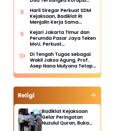
Dua Tersangka Korupsi
Dana PSR Rp9,34 Miliar
Harli Siregar Perkuat SDM
Langsung Dijebloskan ke
Kejaksaan, Badiklat RI
Penjara
Menjalin Kerja Sama
Strategis dengan LAN RI
Kejari Jakarta Timur dan
Perumda Pasar Jaya Teken
MoU, Perkuat
Pendampingan Hukum
Di Tengah Tugas sebagai
untuk Cegah Sengketa
Wakil Jaksa Agung, Prof.
Asep Nana Mulyana Tetap
Mengabdi di Dunia
Akademik sebagai Penguji
Promosi Doktor Unpad
Religi
Badiklat Kejaksaan
Gelar Peringatan
Nuzulul Quran, Buka
Puasa hingga