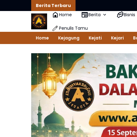
Berita Terbaru
Home
Berita
Bisnis
Penulis Tamu
Home
Kejagung
Kejati
Kejari
B