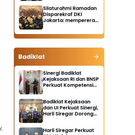
Santunan Anak Yatim
Silaturahmi Ramadan
Piatu
Disparekraf DKI
Jakarta: mempererat
solidaritas dan
soliditas
Badiklat
Sinergi Badiklat
Kejaksaan RI dan BNSP
Perkuat Kompetensi
Jaksa Melalui
Sertifikasi Profesional
Badiklat Kejaksaan
dan UI Perkuat Sinergi,
Harli Siregar Dorong
Lahirnya Pusat Studi
Kajian Kejaksaan
V.
Harli Siregar Perkuat