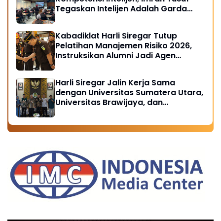
Tegaskan Intelijen Adalah Garda
Depan Penegakan Hukum
Kabadiklat Harli Siregar Tutup
Pelatihan Manajemen Risiko 2026,
Instruksikan Alumni Jadi Agen
Perubahan di Seluruh Satker
Kejaksaan
Harli Siregar Jalin Kerja Sama
dengan Universitas Sumatera Utara,
Universitas Brawijaya, dan
Universitas Hasanuddin, Buka
Peluang Pegawai Kejaksaan RI
Tempuh Pendidikan Doktor (S3)
Hukum