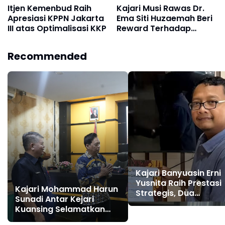
Itjen Kemenbud Raih
Kajari Musi Rawas Dr.
Apresiasi KPPN Jakarta
Ema Siti Huzaemah Beri
III atas Optimalisasi KKP
Reward Terhadap
Bidang Pengelolaan
Anggaran Terbaik dan
Recommended
Pegawai Teladan
Triwulan I 2026
Kajari Banyuasin Erni
Yusnita Raih Prestasi
Kajari Mohammad Harun
Strategis, Dua
Sunadi Antar Kejari
Penghargaan Sekalig
Kuansing Selamatkan
dari DJP dan PLN
Aset dan Keuangan