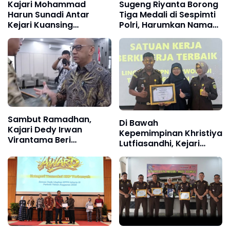
Kajari Mohammad
Sugeng Riyanta Borong
Harun Sunadi Antar
Tiga Medali di Sespimti
Kejari Kuansing
Polri, Harumkan Nama
Selamatkan Aset dan
Kejaksaan di Tingkat
Keuangan Negara
Nasional
Rp74,97 Miliar
Sambut Ramadhan,
Di Bawah
Kajari Dedy Irwan
Kepemimpinan Khristiya
Virantama Beri
Lutfiasandhi, Kejari
Penghargaan Pegawai
Blora Masuk Tiga
Teladan Kejari
Terbaik Satker KPPN
Karawang: Apresiasi
Purwodadi"
Pegawai dan
Pengelolaan Keuangan
Outsourcing Terbaik
Terbaik"