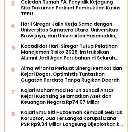
Geledah Rumah FA, Penyidik Kejagung
Sita Dokumen Perkuat Pembuktian Kasus
TPPU
Harli Siregar Jalin Kerja Sama dengan
Universitas Sumatera Utara, Universitas
Brawijaya, dan Universitas Hasanuddin,
Buka Peluang Pegawai Kejaksaan RI
Kabadiklat Harli Siregar Tutup Pelatihan
Tempuh Pendidikan Doktor (S3) Hukum
Manajemen Risiko 2026, Instruksikan
Alumni Jadi Agen Perubahan di Seluruh
Satker Kejaksaan
Alma Wiranta Perkuat Sinergi Pemkot dan
Kejari Bogor, Optimistis Tuntaskan
Gugatan Perdata Tanpa Rugikan Daerah
Kajari Mohammad Harun Sunadi Antar
Kejari Kuansing Selamatkan Aset dan
Keuangan Negara Rp74,97 Miliar
Kajari Ema Siti Huzaemah Kembali Gebrak
Koruptor, Dua Tersangka Korupsi Dana
PSR Rp9,34 Miliar Langsung Dijebloskan ke
Penjara