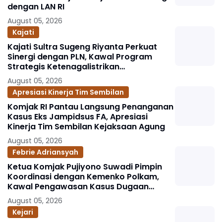
dengan LAN RI
August 05, 2026
Kajati
Kajati Sultra Sugeng Riyanta Perkuat
Sinergi dengan PLN, Kawal Program
Strategis Ketenagalistrikan
Berlandaskan Kepastian Hukum
August 05, 2026
Apresiasi Kinerja Tim Sembilan
Komjak RI Pantau Langsung Penanganan
Kasus Eks Jampidsus FA, Apresiasi
Kinerja Tim Sembilan Kejaksaan Agung
August 05, 2026
Febrie Adriansyah
Ketua Komjak Pujiyono Suwadi Pimpin
Koordinasi dengan Kemenko Polkam,
Kawal Pengawasan Kasus Dugaan
Korupsi dan TPPU Eks Jampidsus FA
August 05, 2026
Kejari