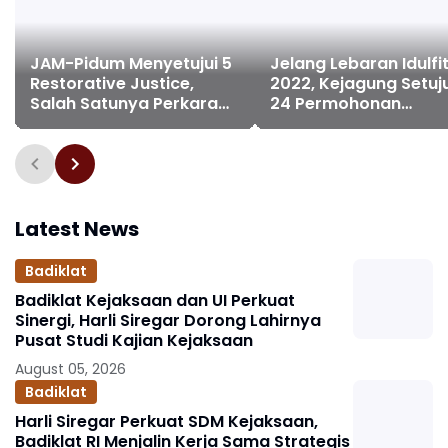
JAM-Pidum Menyetujui 5
Jelang Lebaran Idulfit
Restorative Justice,
2022, Kejagung Setuju
Salah Satunya Perkara
24 Permohonan
Pencurian di Yogyakarta
Penghentian Penuntu
melalui RJ
Latest News
Badiklat
Badiklat Kejaksaan dan UI Perkuat
Sinergi, Harli Siregar Dorong Lahirnya
Pusat Studi Kajian Kejaksaan
August 05, 2026
Badiklat
Harli Siregar Perkuat SDM Kejaksaan,
Badiklat RI Menjalin Kerja Sama Strategis