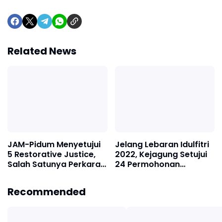
Related News
JAM-Pidum Menyetujui
Jelang Lebaran Idulfitri
5 Restorative Justice,
2022, Kejagung Setujui
Salah Satunya Perkara
24 Permohonan
Pencurian di
Penghentian
Yogyakarta
Penuntutan melalui RJ
Recommended