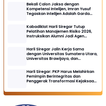
Bekali Calon Jaksa dengan
Kompetensi Intelijen, Imran Yusuf
Tegaskan Intelijen Adalah Garda
Depan Penegakan Hukum
Kabadiklat Harli Siregar Tutup
Pelatihan Manajemen Risiko 2026,
Instruksikan Alumni Jadi Agen
Perubahan di Seluruh Satker
Kejaksaan
Harli Siregar Jalin Kerja Sama
dengan Universitas Sumatera Utara,
Universitas Brawijaya, dan
Universitas Hasanuddin, Buka
Peluang Pegawai Kejaksaan RI
Harli Siregar: PKP Harus Melahirkan
Tempuh Pendidikan Doktor (S3)
Pemimpin Berintegritas dan
Hukum
Penggerak Transformasi Kejaksaan
Menuju Indonesia Emas 2045