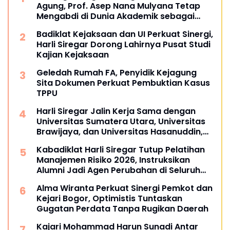
Agung, Prof. Asep Nana Mulyana Tetap
Mengabdi di Dunia Akademik sebagai
Penguji Promosi Doktor Unpad
Badiklat Kejaksaan dan UI Perkuat Sinergi,
Harli Siregar Dorong Lahirnya Pusat Studi
Kajian Kejaksaan
Geledah Rumah FA, Penyidik Kejagung
Sita Dokumen Perkuat Pembuktian Kasus
TPPU
Harli Siregar Jalin Kerja Sama dengan
Universitas Sumatera Utara, Universitas
Brawijaya, dan Universitas Hasanuddin,
Buka Peluang Pegawai Kejaksaan RI
Kabadiklat Harli Siregar Tutup Pelatihan
Tempuh Pendidikan Doktor (S3) Hukum
Manajemen Risiko 2026, Instruksikan
Alumni Jadi Agen Perubahan di Seluruh
Satker Kejaksaan
Alma Wiranta Perkuat Sinergi Pemkot dan
Kejari Bogor, Optimistis Tuntaskan
Gugatan Perdata Tanpa Rugikan Daerah
Kajari Mohammad Harun Sunadi Antar