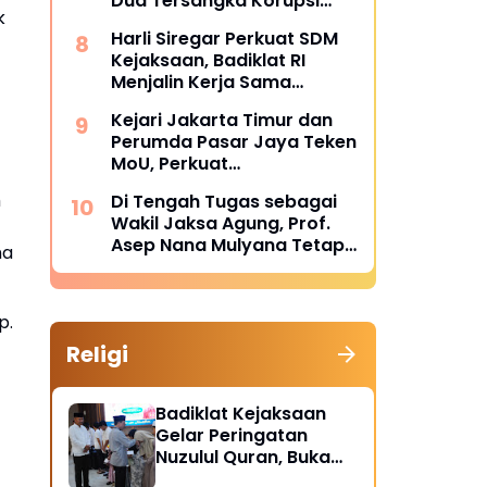
Dua Tersangka Korupsi
k
Dana PSR Rp9,34 Miliar
Harli Siregar Perkuat SDM
Langsung Dijebloskan ke
Kejaksaan, Badiklat RI
Penjara
Menjalin Kerja Sama
Strategis dengan LAN RI
Kejari Jakarta Timur dan
Perumda Pasar Jaya Teken
MoU, Perkuat
Pendampingan Hukum
h
Di Tengah Tugas sebagai
untuk Cegah Sengketa
Wakil Jaksa Agung, Prof.
Asep Nana Mulyana Tetap
ma
Mengabdi di Dunia
Akademik sebagai Penguji
Promosi Doktor Unpad
p.
Religi
Badiklat Kejaksaan
Gelar Peringatan
Nuzulul Quran, Buka
Puasa hingga