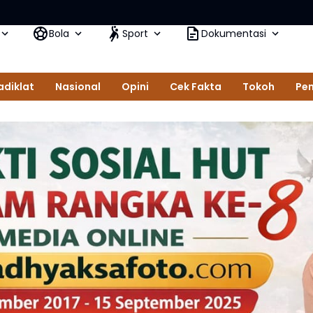
Bola
Sport
Dokumentasi
adiklat
Nasional
Opini
Cek Fakta
Tokoh
Pem