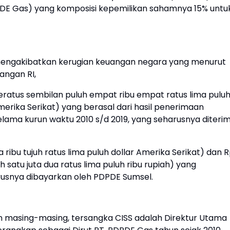
E Gas) yang komposisi kepemilikan sahamnya 15% untu
mengakibatkan kerugian keuangan negara yang menurut
angan RI,
seratus sembilan puluh empat ribu empat ratus lima pulu
merika Serikat) yang berasal dari hasil penerimaan
selama kurun waktu 2010 s/d 2019, yang seharusnya diteri
ribu tujuh ratus lima puluh dollar Amerika Serikat) dan R
uh satu juta dua ratus lima puluh ribu rupiah) yang
usnya dibayarkan oleh PDPDE Sumsel.
 masing-masing, tersangka CISS adalah Direktur Utama