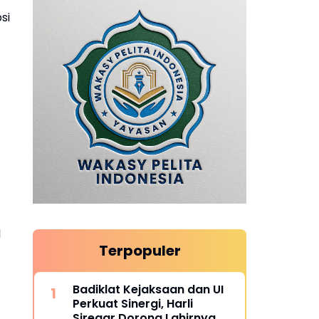
si
l
Terpopuler
Badiklat Kejaksaan dan UI
Perkuat Sinergi, Harli
Siregar Dorong Lahirnya