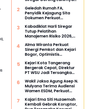
Pusat Studi Kajian
,
Geledah Rumah FA,
Kejaksaan
Penyidik Kejagung Sita
Dokumen Perkuat
Pembuktian Kasus TPPU
Kabadiklat Harli Siregar
Tutup Pelatihan
Manajemen Risiko 2026,
IL
Instruksikan Alumni Jadi
Alma Wiranta Perkuat
Agen Perubahan di Seluruh
Sinergi Pemkot dan Kejari
Satker Kejaksaan
Bogor, Optimistis
Tuntaskan Gugatan
Kejari Kota Tangerang
Perdata Tanpa Rugikan
Bergerak Cepat, Direktur
Daerah
as
PT WSU Jadi Tersangka
Kasus Dugaan Korupsi
Wakil Jaksa Agung Asep N.
Operasional Boeing 737-
Mulyana Terima Audiensi
300
Wamen ESDM, Perkuat
Sinergi Hukum Kawal
Kajari Ema Siti Huzaemah
Sektor Energi Nasional
Kembali Gebrak Koruptor,