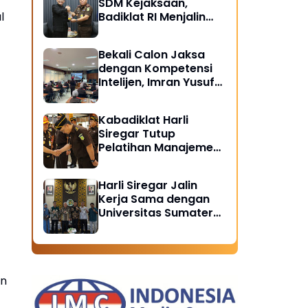
SDM Kejaksaan,
l
Badiklat RI Menjalin
Kerja Sama Strategis
dengan LAN RI
Bekali Calon Jaksa
dengan Kompetensi
Intelijen, Imran Yusuf
Tegaskan Intelijen
Adalah Garda Depan
Kabadiklat Harli
Penegakan Hukum
Siregar Tutup
Pelatihan Manajemen
Risiko 2026,
Instruksikan Alumni
Harli Siregar Jalin
Jadi Agen Perubahan
Kerja Sama dengan
di Seluruh Satker
Universitas Sumatera
Kejaksaan
.
Utara, Universitas
Brawijaya, dan
Universitas
Hasanuddin, Buka
an
Peluang Pegawai
Kejaksaan RI Tempuh