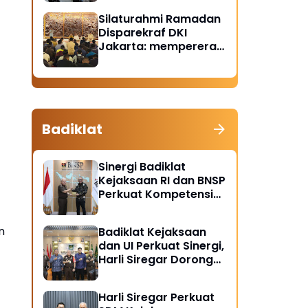
Santunan Anak Yatim
Silaturahmi Ramadan
Piatu
Disparekraf DKI
Jakarta: mempererat
solidaritas dan
soliditas
Badiklat
Sinergi Badiklat
Kejaksaan RI dan BNSP
Perkuat Kompetensi
Jaksa Melalui
Sertifikasi Profesional
n
Badiklat Kejaksaan
dan UI Perkuat Sinergi,
Harli Siregar Dorong
Lahirnya Pusat Studi
Kajian Kejaksaan
Harli Siregar Perkuat