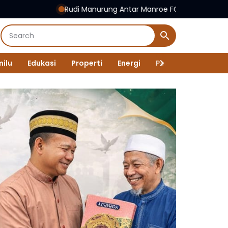
Rudi Manurung Antar Manroe FC Juara Piala Soeratin U-15 Zo
ilu
Edukasi
Properti
Energi
Pemerintah
New