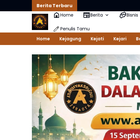
Berita Terbaru
Home
Berita
Bisnis
Penulis Tamu
Home
Kejagung
Kejati
Kejari
B