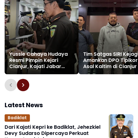
Yussie Cahaya Hudaya
Tim Satgas SIRI Keja
Resmi Pimpin Kejari
Amankan DPO Tipikor
Cianjur, Kajati Jabar
Asal Kaltim di Cianjur
Tekankan Integritas dan
Pengabdian
Latest News
Badiklat
Dari Kajati Kepri ke Badiklat, Jehezkiel
Devy Sudarso Dipercaya Perkuat