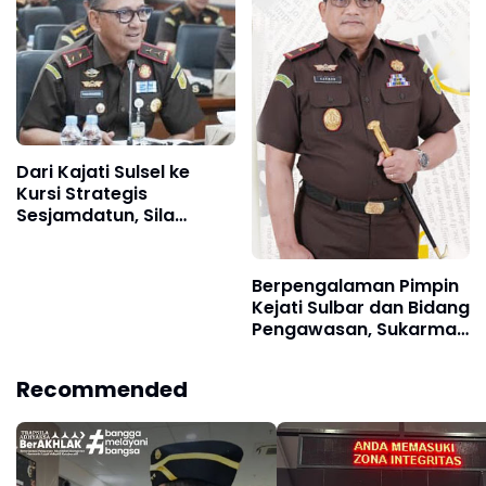
Dari Kajati Sulsel ke
Kursi Strategis
Sesjamdatun, Sila
Pulungan Bawa Rekam
Jejak Panjang di Bidang
Hukum
Berpengalaman Pimpin
Kejati Sulbar dan Bidang
Pengawasan, Sukarman
Kini Nahkodai Kejati
Kalsel
Recommended