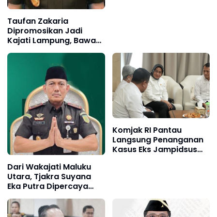
Nasional
Taufan Zakaria
Dipromosikan Jadi
Kajati Lampung, Bawa
Pengalaman dari Jawa
Barat
Komjak RI Pantau
Langsung Penanganan
Kasus Eks Jampidsus
FA, Apresiasi Kinerja Tim
Dari Wakajati Maluku
Sembilan Kejaksaan
Utara, Tjakra Suyana
Agung
Eka Putra Dipercaya
Perkuat Kejati Lampung