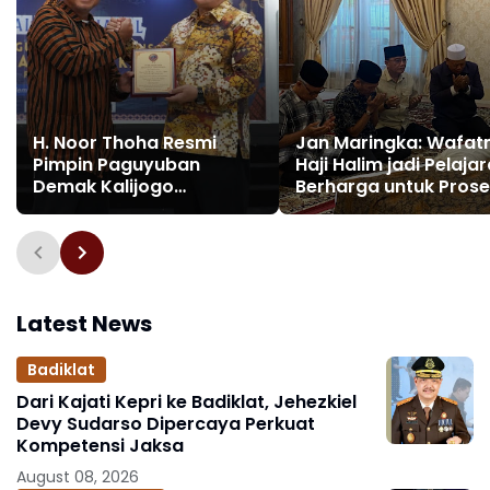
H. Noor Thoha Resmi
Jan Maringka: Wafat
Pimpin Paguyuban
Haji Halim jadi Pelaja
Demak Kalijogo
Berharga untuk Pros
Balikpapan Periode
Penegakan Hukum di
2025–2029
Indonesia
Latest News
Badiklat
Dari Kajati Kepri ke Badiklat, Jehezkiel
Devy Sudarso Dipercaya Perkuat
Kompetensi Jaksa
August 08, 2026