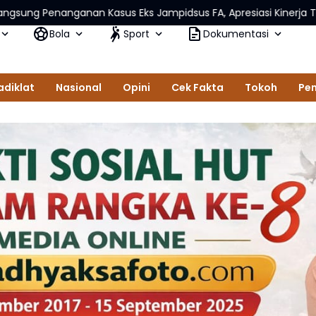
an Kasus Eks Jampidsus FA, Apresiasi Kinerja Tim Sembilan Ke
Bola
Sport
Dokumentasi
adiklat
Nasional
Opini
Cek Fakta
Tokoh
Pem