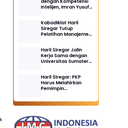
dengan Kompetensi
Intelijen, Imran Yusuf
Tegaskan Intelijen
Adalah Garda Depan
Kabadiklat Harli
Penegakan Hukum
Siregar Tutup
Pelatihan Manajemen
Risiko 2026,
Instruksikan Alumni
Harli Siregar Jalin
Jadi Agen Perubahan
Kerja Sama dengan
di Seluruh Satker
Universitas Sumatera
Kejaksaan
Utara, Universitas
Brawijaya, dan
Harli Siregar: PKP
Universitas
Harus Melahirkan
Hasanuddin, Buka
Pemimpin
Peluang Pegawai
Berintegritas dan
Kejaksaan RI Tempuh
Penggerak
Pendidikan Doktor
Transformasi
(S3) Hukum
Kejaksaan Menuju
Indonesia Emas 2045
n