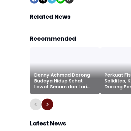
Related News
Recommended
Denny Achmad Dorong
Perkuat Fis
Budaya Hidup Sehat
Soliditas, Kabadiklat
Lewat Senam dan Lari
Dorong Pe
Pagi Bersama di Stadion
Jaksa Tan
Pakansari
Jogging Ru
Latest News