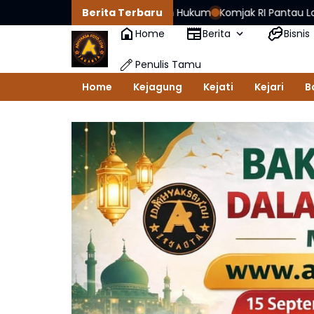
rlandaskan Kepastian Hukum
Berita Terbaru
Komjak RI Pantau Langsung Penangan
Home
Berita
Bisnis
Penulis Tamu
Home
Kejagung
Kejati
Kejari
B