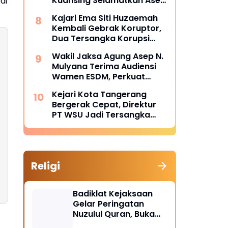
Kuansing Selamatkan Aset
ai
dan Keuangan Negara
Kajari Ema Siti Huzaemah
Rp74,97 Miliar
Kembali Gebrak Koruptor,
Dua Tersangka Korupsi
Dana PSR Rp9,34 Miliar
Wakil Jaksa Agung Asep N.
Langsung Dijebloskan ke
Mulyana Terima Audiensi
Penjara
Wamen ESDM, Perkuat
Sinergi Hukum Kawal
Kejari Kota Tangerang
Sektor Energi Nasional
Bergerak Cepat, Direktur
PT WSU Jadi Tersangka
Kasus Dugaan Korupsi
Operasional Boeing 737-
300
Religi
Badiklat Kejaksaan
Gelar Peringatan
Nuzulul Quran, Buka
Puasa hingga