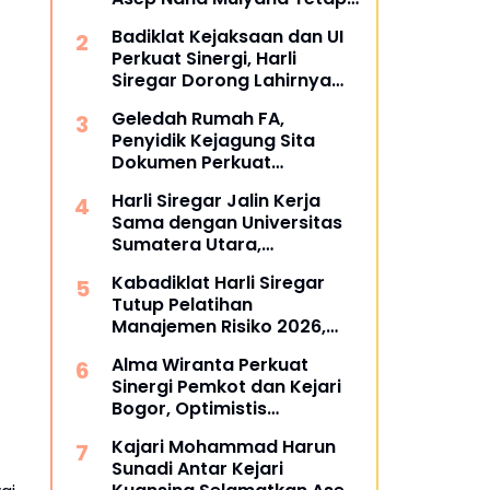
Mengabdi di Dunia
Badiklat Kejaksaan dan UI
Akademik sebagai Penguji
Perkuat Sinergi, Harli
Promosi Doktor Unpad
Siregar Dorong Lahirnya
Pusat Studi Kajian
Geledah Rumah FA,
Kejaksaan
Penyidik Kejagung Sita
Dokumen Perkuat
Pembuktian Kasus TPPU
Harli Siregar Jalin Kerja
Sama dengan Universitas
Sumatera Utara,
Universitas Brawijaya, dan
Kabadiklat Harli Siregar
Universitas Hasanuddin,
Tutup Pelatihan
Buka Peluang Pegawai
Manajemen Risiko 2026,
Kejaksaan RI Tempuh
Instruksikan Alumni Jadi
Pendidikan Doktor (S3)
Alma Wiranta Perkuat
Agen Perubahan di Seluruh
Hukum
Sinergi Pemkot dan Kejari
Satker Kejaksaan
Bogor, Optimistis
Tuntaskan Gugatan
Kajari Mohammad Harun
Perdata Tanpa Rugikan
Sunadi Antar Kejari
Daerah