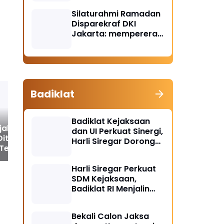
Santunan Anak Yatim
Silaturahmi Ramadan
Piatu
Disparekraf DKI
Jakarta: mempererat
solidaritas dan
soliditas
Badiklat
Badiklat Kejaksaan
jaksaan ke-80
Kajari Erni Yusnita
Kej
dan UI Perkuat Sinergi,
Ditutup, Jaksa
Gaungkan Budaya Hidup
Ili
Harli Siregar Dorong
Tekankan
Sehat Lewat Jalan Sehat
Ma
Lahirnya Pusat Studi
vitas sebagai
dan Sarapan Bersama
da
Kajian Kejaksaan
i Budaya Kerja
Harli Siregar Perkuat
SDM Kejaksaan,
Badiklat RI Menjalin
Kerja Sama Strategis
dengan LAN RI
Bekali Calon Jaksa