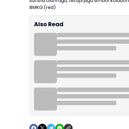
sarana olahraga, tetapi juga simbol kolabora
BMKG.(red)
Also Read