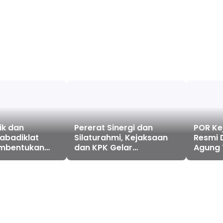
ik dan
Pererat Sinergi dan
POR Ke
Silaturahmi, Kejaksaan
Resmi 
mbentukan
dan KPK Gelar
Agung 
gguh Lewat
Pertandingan
Sporti
tin PPPJ 2026
Persahabatan Tenis Meja
Fondas