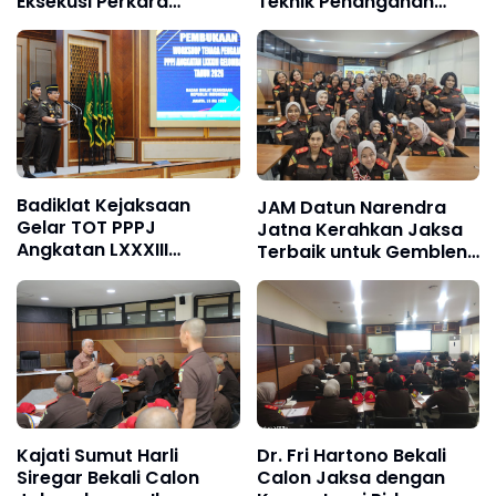
Eksekusi Perkara
Teknik Penanganan
Koneksitas dan
Perkara Korupsi dan
Pemulihan Aset Negara
TPPU
Badiklat Kejaksaan
JAM Datun Narendra
Gelar TOT PPPJ
Jatna Kerahkan Jaksa
Angkatan LXXXIII
Terbaik untuk Gembleng
Gelombang II, Siapkan
Calon Jaksa PPPJ di
Pengajar Berkualitas
Badiklat Kejaksaan RI
Cetak Jaksa
Berintegritas
Kajati Sumut Harli
Dr. Fri Hartono Bekali
Siregar Bekali Calon
Calon Jaksa dengan