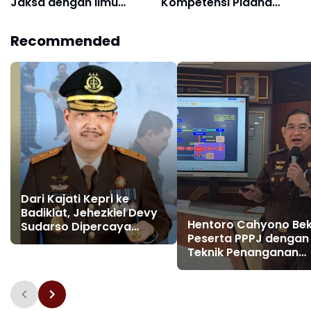
Jaksa dengan Ilmu
Kompetensi Pidana
Komunikasi Publik
Umum, Tekankan
Restorative Justice dan
Recommended
Peran Dominus Litis
Dari Kajati Kepri ke
Badiklat, Jehezkiel Devy
Hentoro Cahyono Bek
Sudarso Dipercaya
Peserta PPPJ dengan
Perkuat Kompetensi
Teknik Penanganan
Jaksa
Perkara Korupsi dan
TPPU