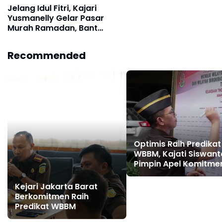
Jelang Idul Fitri, Kajari
Yusmanelly Gelar Pasar
Murah Ramadan, Bantu
Warga Merangin
Dapatkan Sembako
Recommended
Bersubsidi
Optimis Raih Predikat
WBBM, Kajati Siswant
Pimpin Apel Komitme
WBBM Kejati Jateng 
Kejari Jakarta Barat
Berkomitmen Raih
Predikat WBBM