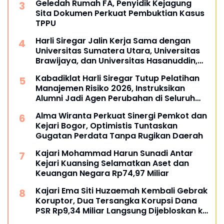
Geledah Rumah FA, Penyidik Kejagung
Sita Dokumen Perkuat Pembuktian Kasus
TPPU
Harli Siregar Jalin Kerja Sama dengan
Universitas Sumatera Utara, Universitas
Brawijaya, dan Universitas Hasanuddin,
Buka Peluang Pegawai Kejaksaan RI
Kabadiklat Harli Siregar Tutup Pelatihan
Tempuh Pendidikan Doktor (S3) Hukum
Manajemen Risiko 2026, Instruksikan
Alumni Jadi Agen Perubahan di Seluruh
Satker Kejaksaan
Alma Wiranta Perkuat Sinergi Pemkot dan
Kejari Bogor, Optimistis Tuntaskan
Gugatan Perdata Tanpa Rugikan Daerah
Kajari Mohammad Harun Sunadi Antar
Kejari Kuansing Selamatkan Aset dan
Keuangan Negara Rp74,97 Miliar
Kajari Ema Siti Huzaemah Kembali Gebrak
Koruptor, Dua Tersangka Korupsi Dana
PSR Rp9,34 Miliar Langsung Dijebloskan ke
Penjara