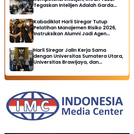
Tegaskan Intelijen Adalah Garda
Depan Penegakan Hukum
Kabadiklat Harli Siregar Tutup
Pelatihan Manajemen Risiko 2026,
Instruksikan Alumni Jadi Agen
Perubahan di Seluruh Satker
Kejaksaan
Harli Siregar Jalin Kerja Sama
dengan Universitas Sumatera Utara,
Universitas Brawijaya, dan
Universitas Hasanuddin, Buka
Peluang Pegawai Kejaksaan RI
Tempuh Pendidikan Doktor (S3)
Hukum