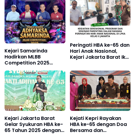
Peringati HBA ke-65 dan
Kejari Samarinda
Hari Anak Nasional,
Hadirkan MLBB
Kejari Jakarta Barat Ikut
Competition 2025
Seminar Parenting dan
Meriahkan HBA ke-65
Kunjungi Panti Tuna
dan HUT Kejaksaan RI
Grahita
ke-80
Kejari Jakarta Barat
Kejati Kepri Rayakan
Gelar Syukuran HBA ke-
HBA ke-65 dengan Doa
65 Tahun 2025 dengan
Bersama dan