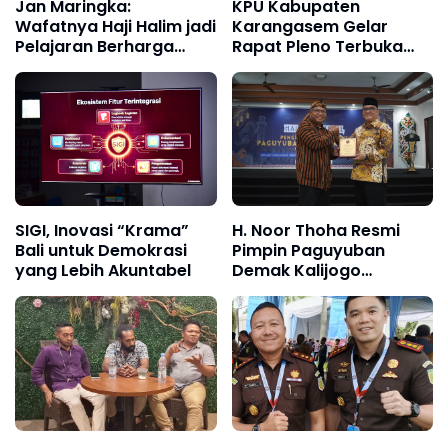
Jan Maringka:
KPU Kabupaten
Wafatnya Haji Halim jadi
Karangasem Gelar
Pelajaran Berharga
Rapat Pleno Terbuka
untuk Proses
Rekapitulasi Daftar
Penegakan Hukum di
Pemilih Berkelanjutan
Indonesia
Triwulan II Tahun 2026
SIGI, Inovasi “Krama”
H. Noor Thoha Resmi
Bali untuk Demokrasi
Pimpin Paguyuban
yang Lebih Akuntabel
Demak Kalijogo
Balikpapan Periode
2025–2029