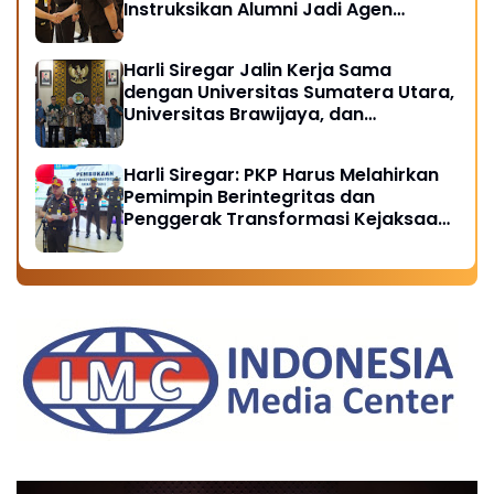
Instruksikan Alumni Jadi Agen
Perubahan di Seluruh Satker
Kejaksaan
Harli Siregar Jalin Kerja Sama
dengan Universitas Sumatera Utara,
Universitas Brawijaya, dan
Universitas Hasanuddin, Buka
Peluang Pegawai Kejaksaan RI
Harli Siregar: PKP Harus Melahirkan
Tempuh Pendidikan Doktor (S3)
Pemimpin Berintegritas dan
Hukum
Penggerak Transformasi Kejaksaan
Menuju Indonesia Emas 2045