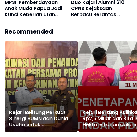
MPSI: Pemberdayaan
Duo Kajari Alumni 610
Anak Muda Papua Jadi
CPNS Kejaksaan
Kunci Keberlanjutan
Berpacu Berantas
Pembangunan
Korupsi di Daerah
Recommended
Kejari Belitung Perkuat
Kejari Belitung Pulihk
Sinergi BUMN dan Dunia
Rp2,6 Miliar dan Sita 
Usaha untuk
Hektare Lahan dalam
Pengentasan Kemiskinan
Kasus Tipikor
dan Stop Stunting hingga