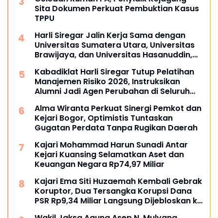
Sita Dokumen Perkuat Pembuktian Kasus
TPPU
Harli Siregar Jalin Kerja Sama dengan
Universitas Sumatera Utara, Universitas
Brawijaya, dan Universitas Hasanuddin,
Buka Peluang Pegawai Kejaksaan RI
Kabadiklat Harli Siregar Tutup Pelatihan
Tempuh Pendidikan Doktor (S3) Hukum
Manajemen Risiko 2026, Instruksikan
Alumni Jadi Agen Perubahan di Seluruh
Satker Kejaksaan
Alma Wiranta Perkuat Sinergi Pemkot dan
Kejari Bogor, Optimistis Tuntaskan
Gugatan Perdata Tanpa Rugikan Daerah
Kajari Mohammad Harun Sunadi Antar
Kejari Kuansing Selamatkan Aset dan
Keuangan Negara Rp74,97 Miliar
Kajari Ema Siti Huzaemah Kembali Gebrak
Koruptor, Dua Tersangka Korupsi Dana
PSR Rp9,34 Miliar Langsung Dijebloskan ke
Penjara
Wakil Jaksa Agung Asep N. Mulyana