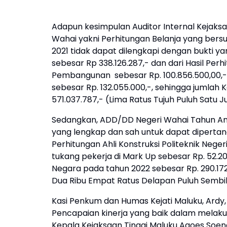
Adapun kesimpulan Auditor Internal Kejaks
Wahai yakni Perhitungan Belanja yang bers
2021 tidak dapat dilengkapi dengan bukti 
sebesar Rp 338.126.287,- dan dari Hasil Perh
Pembangunan sebesar Rp. 100.856.500,00,-
sebesar Rp. 132.055.000,-, sehingga jumlah
571.037.787,- (Lima Ratus Tujuh Puluh Satu J
Sedangkan, ADD/DD Negeri Wahai Tahun Ang
yang lengkap dan sah untuk dapat dipertan
Perhitungan Ahli Konstruksi Politeknik Neg
tukang pekerja di Mark Up sebesar Rp. 52.2
Negara pada tahun 2022 sebesar Rp. 290.172
Dua Ribu Empat Ratus Delapan Puluh Sembil
Kasi Penkum dan Humas Kejati Maluku, Ardy
Pencapaian kinerja yang baik dalam melak
Kepala Kejaksaan Tinggi Maluku Agoes Soe