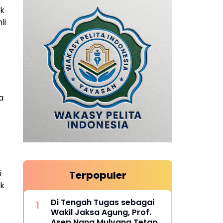
uk
li
a
i
Terpopuler
ak
Di Tengah Tugas sebagai
Wakil Jaksa Agung, Prof.
Asep Nana Mulyana Tetap