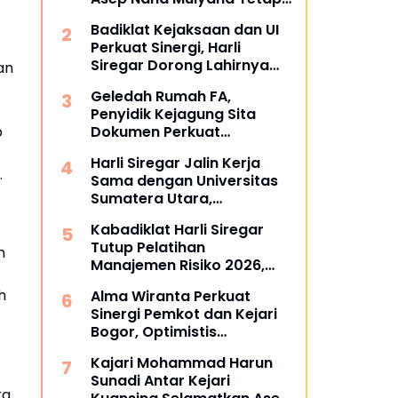
Mengabdi di Dunia
Badiklat Kejaksaan dan UI
Akademik sebagai Penguji
Perkuat Sinergi, Harli
Promosi Doktor Unpad
Siregar Dorong Lahirnya
an
Pusat Studi Kajian
Geledah Rumah FA,
Kejaksaan
Penyidik Kejagung Sita
p
Dokumen Perkuat
Pembuktian Kasus TPPU
Harli Siregar Jalin Kerja
.
Sama dengan Universitas
Sumatera Utara,
Universitas Brawijaya, dan
Kabadiklat Harli Siregar
Universitas Hasanuddin,
Tutup Pelatihan
Buka Peluang Pegawai
h
Manajemen Risiko 2026,
Kejaksaan RI Tempuh
Instruksikan Alumni Jadi
Pendidikan Doktor (S3)
h
Alma Wiranta Perkuat
Agen Perubahan di Seluruh
Hukum
Sinergi Pemkot dan Kejari
Satker Kejaksaan
Bogor, Optimistis
Tuntaskan Gugatan
Kajari Mohammad Harun
Perdata Tanpa Rugikan
Sunadi Antar Kejari
Daerah
ra