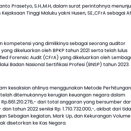
nto Prasetyo, S.H.,M.H, dalam surat perintahnya menunj
Kejaksaan Tinggi Maluku yakni Husen, SE.,CFrA sebagai Ah
n kompetensi yang dimilikinya sebagai seorang auditor
a yang dikeluarkan oleh BPKP tahun 2021 serta telah lulus
ified Forensic Audit (CFrA) yang dikeluarkan oleh Lembag
lalui Badan Nasional Sertifikasi Profesi (BNSP) tahun 2023.
dalam kesaksian ahlinya menggunakan Metode Perhitungan
na telah ditemukannya kerugian keuangan negara dalam
p.861.210.276,- dari total anggaran yang bersumber dar
dan tahun 2022 senilai Rp. 1.710.732.000,-, akibat dari tid
n Sebagian kegiatan, Mark Up, dan Kekurangan Volume
dak disetorkan ke Kas Negara.