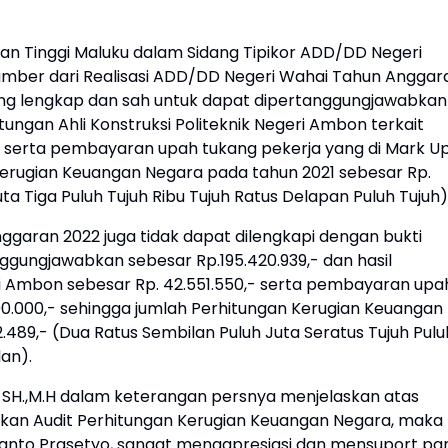
aan Tinggi Maluku dalam Sidang Tipikor ADD/DD Negeri
umber dari Realisasi ADD/DD Negeri Wahai Tahun Anggar
yang lengkap dan sah untuk dapat dipertanggungjawabkan
itungan Ahli Konstruksi Politeknik Negeri Ambon terkait
 serta pembayaran upah tukang pekerja yang di Mark U
 Kerugian Keuangan Negara pada tahun 2021 sebesar Rp.
uta Tiga Puluh Tujuh Ribu Tujuh Ratus Delapan Puluh Tujuh)
garan 2022 juga tidak dapat dilengkapi dengan bukti
ggungjawabkan sebesar Rp.195.420.939,- dan hasil
eri Ambon sebesar Rp. 42.551.550,- serta pembayaran upa
00.000,- sehingga jumlah Perhitungan Kerugian Keuangan
.489,- (Dua Ratus Sembilan Puluh Juta Seratus Tujuh Pulu
an).
, SH.,M.H dalam keterangan persnya menjelaskan atas
ukan Audit Perhitungan Kerugian Keuangan Negara, maka
nanto Prasetyo, sangat mengapresiasi dan mensuport pa