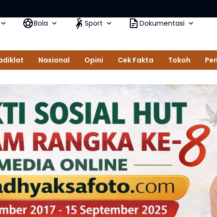
Bad
Bola
Sport
Dokumentasi
adiklat
Nasional
Opini
Cek Fakta
Tokoh
Pem