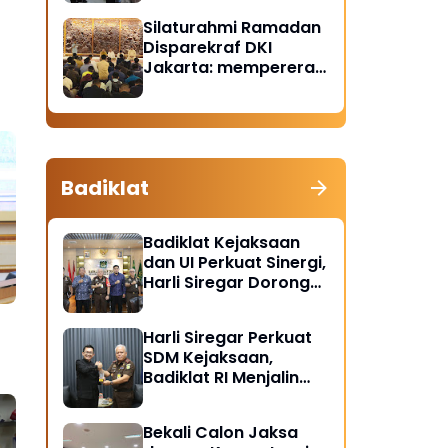
Santunan Anak Yatim
Silaturahmi Ramadan
Piatu
Disparekraf DKI
Jakarta: mempererat
solidaritas dan
soliditas
Badiklat
Badiklat Kejaksaan
dan UI Perkuat Sinergi,
Harli Siregar Dorong
Lahirnya Pusat Studi
Kajian Kejaksaan
Harli Siregar Perkuat
SDM Kejaksaan,
Badiklat RI Menjalin
Kerja Sama Strategis
dengan LAN RI
Bekali Calon Jaksa