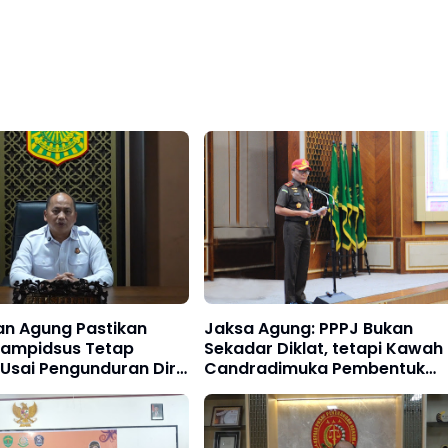
an Agung Pastikan
Jaksa Agung: PPPJ Bukan
 Jampidsus Tetap
Sekadar Diklat, tetapi Kawah
 Usai Pengunduran Diri
Candradimuka Pembentuk
driansyah
Jaksa Berintegritas dan
Profesional