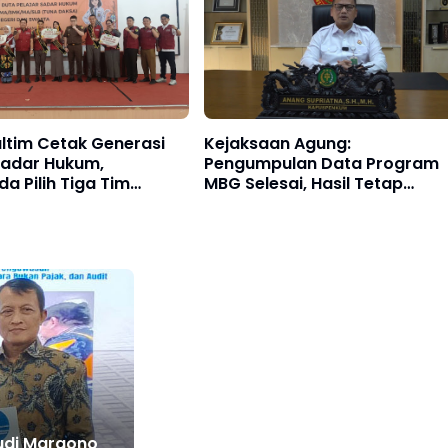
altim Cetak Generasi
Kejaksaan Agung:
Sadar Hukum,
Pengumpulan Data Program
a Pilih Tiga Tim
MBG Selesai, Hasil Tetap
Ditindaklanjuti Sesuai Hukum
di Margono