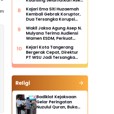
Kuansing Selamatkan Aset
dan Keuangan Negara
Kajari Ema Siti Huzaemah
Rp74,97 Miliar
am
Kembali Gebrak Koruptor,
Dua Tersangka Korupsi
Dana PSR Rp9,34 Miliar
Wakil Jaksa Agung Asep N.
Langsung Dijebloskan ke
Mulyana Terima Audiensi
Penjara
Wamen ESDM, Perkuat
Sinergi Hukum Kawal
Kejari Kota Tangerang
Sektor Energi Nasional
Bergerak Cepat, Direktur
PT WSU Jadi Tersangka
Kasus Dugaan Korupsi
Operasional Boeing 737-
300
Religi
Badiklat Kejaksaan
Gelar Peringatan
Nuzulul Quran, Buka
Puasa hingga