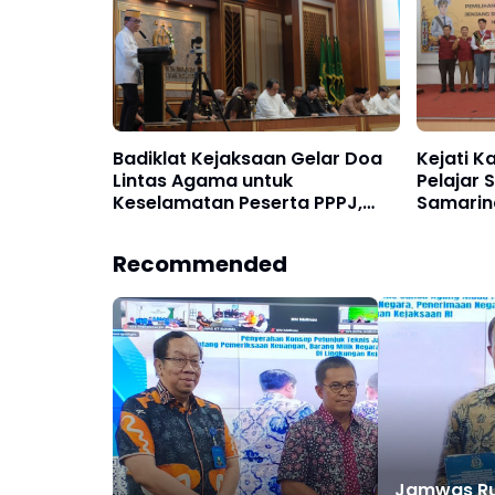
Badiklat Kejaksaan Gelar Doa
Kejati K
Lintas Agama untuk
Pelajar 
Keselamatan Peserta PPPJ,
Samarind
Leonard Eben Ezer: Keimanan
Terbaik
Fondasi Integritas Penegak
Recommended
Hukum
Jamwas Ru