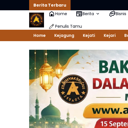
Berita Terbaru
Home
Berita
Bisnis
Penulis Tamu
Home
Kejagung
Kejati
Kejari
B