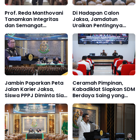
Prof. Reda Manthovani
Di Hadapan Calon
Tanamkan Integritas
Jaksa, Jamdatun
dan Semangat
Uraikan Pentingnya
Pengabdian kepada
Business Judgment Rule
Peserta PPPJ Angkatan
dalam Penegakan
83
Hukum
Jambin Paparkan Peta
Ceramah Pimpinan,
Jalan Karier Jaksa,
Kabadiklat Siapkan SDM
Siswa PPPJ Diminta Siap
Berdaya Saing yang
Mengabdi di Seluruh
Komprehensif dan
Penjuru Negeri
Bersih dari Praktik KKN