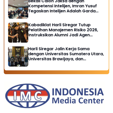
Bekali Calon Jaksa dengan
Kompetensi Intelijen, Imran Yusuf
Tegaskan Intelijen Adalah Garda
Depan Penegakan Hukum
Kabadiklat Harli Siregar Tutup
Pelatihan Manajemen Risiko 2026,
Instruksikan Alumni Jadi Agen
Perubahan di Seluruh Satker
Kejaksaan
Harli Siregar Jalin Kerja Sama
dengan Universitas Sumatera Utara,
Universitas Brawijaya, dan
Universitas Hasanuddin, Buka
Peluang Pegawai Kejaksaan RI
Tempuh Pendidikan Doktor (S3)
Hukum