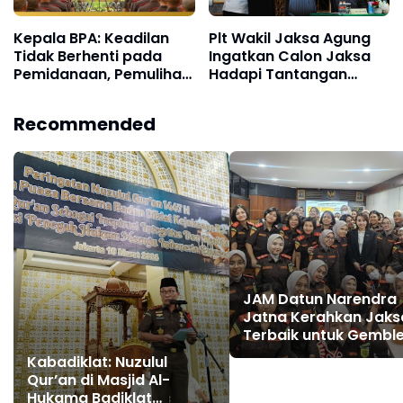
Kepala BPA: Keadilan
Plt Wakil Jaksa Agung
Tidak Berhenti pada
Ingatkan Calon Jaksa
Pemidanaan, Pemulihan
Hadapi Tantangan
Aset Adalah Bagian dari
Zaman dengan
Justice
Integritas dan
Recommended
Profesionalisme
JAM Datun Narendra
Jatna Kerahkan Jaks
Terbaik untuk Gembl
Calon Jaksa PPPJ di
Kabadiklat: Nuzulul
Badiklat Kejaksaan RI
Qur’an di Masjid Al-
Hukama Badiklat