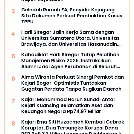
Geledah Rumah FA, Penyidik Kejagung
Sita Dokumen Perkuat Pembuktian Kasus
TPPU
Harli Siregar Jalin Kerja Sama dengan
Universitas Sumatera Utara, Universitas
Brawijaya, dan Universitas Hasanuddin,
Buka Peluang Pegawai Kejaksaan RI
Kabadiklat Harli Siregar Tutup Pelatihan
Tempuh Pendidikan Doktor (S3) Hukum
Manajemen Risiko 2026, Instruksikan
Alumni Jadi Agen Perubahan di Seluruh
Satker Kejaksaan
Alma Wiranta Perkuat Sinergi Pemkot dan
Kejari Bogor, Optimistis Tuntaskan
Gugatan Perdata Tanpa Rugikan Daerah
Kajari Mohammad Harun Sunadi Antar
Kejari Kuansing Selamatkan Aset dan
Keuangan Negara Rp74,97 Miliar
Kajari Ema Siti Huzaemah Kembali Gebrak
Koruptor, Dua Tersangka Korupsi Dana
PSR Rp9,34 Miliar Langsung Dijebloskan ke