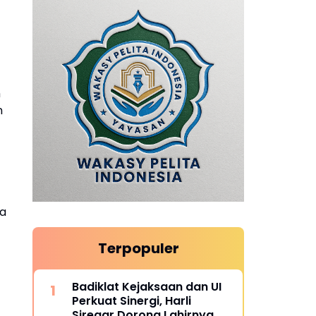
m
n
ja
Terpopuler
Badiklat Kejaksaan dan UI
Perkuat Sinergi, Harli
Siregar Dorong Lahirnya