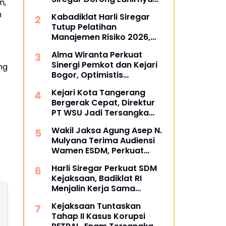
m,
Pusat Studi Kajian
n
Kabadiklat Harli Siregar
Kejaksaan
Tutup Pelatihan
Manajemen Risiko 2026,
Instruksikan Alumni Jadi
Alma Wiranta Perkuat
Agen Perubahan di Seluruh
Sinergi Pemkot dan Kejari
ng
Satker Kejaksaan
Bogor, Optimistis
Tuntaskan Gugatan
Kejari Kota Tangerang
Perdata Tanpa Rugikan
Bergerak Cepat, Direktur
Daerah
PT WSU Jadi Tersangka
Kasus Dugaan Korupsi
Wakil Jaksa Agung Asep N.
Operasional Boeing 737-
Mulyana Terima Audiensi
300
Wamen ESDM, Perkuat
Sinergi Hukum Kawal
Harli Siregar Perkuat SDM
Sektor Energi Nasional
Kejaksaan, Badiklat RI
Menjalin Kerja Sama
Strategis dengan LAN RI
Kejaksaan Tuntaskan
Tahap II Kasus Korupsi