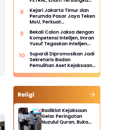
PETRAL, Enam Tersangka
Resmi Diserahkan ke
Kejari Jakarta Timur dan
Penuntut Umum Kejari
Perumda Pasar Jaya Teken
Jakpus
MoU, Perkuat
Pendampingan Hukum
Bekali Calon Jaksa dengan
untuk Cegah Sengketa
Kompetensi Intelijen, Imran
Yusuf Tegaskan Intelijen
Adalah Garda Depan
Supardi Dipromosikan Jadi
Penegakan Hukum
Sekretaris Badan
Pemulihan Aset Kejaksaan
Agung
Religi
Badiklat Kejaksaan
Gelar Peringatan
Nuzulul Quran, Buka
Puasa hingga