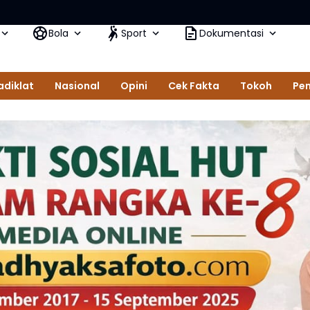
Dari
Bola
Sport
Dokumentasi
adiklat
Nasional
Opini
Cek Fakta
Tokoh
Pem