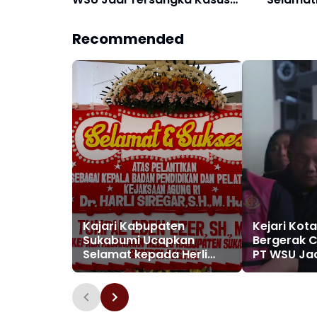
Dugaan Korupsi Operasional
Keuanga
Boeing 737-300
Miliar
Recommended
Kajari Kabupaten
Kejari Kot
Sukabumi Ucapkan
Bergerak C
Selamat kepada Herli
PT WSU Ja
Siregar atas Pelantikan
Kasus Dug
sebagai Kabadiklat
Operasiona
Kejaksaan RI
300