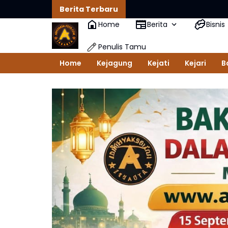
Berita Terbaru
Home
Berita
Bisnis
Penulis Tamu
Home
Kejagung
Kejati
Kejari
B