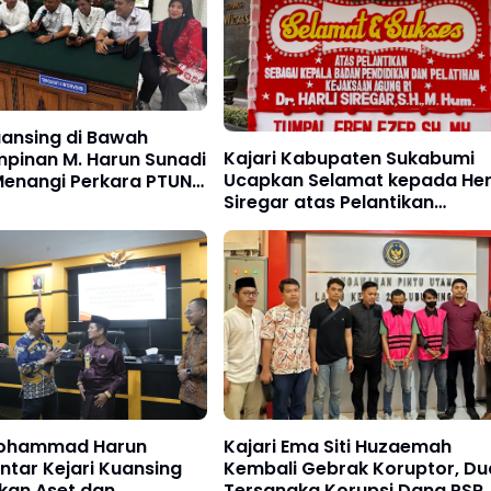
uansing di Bawah
Kajari Kabupaten Sukabumi
pinan M. Harun Sunadi
Ucapkan Selamat kepada Herl
Menangi Perkara PTUN,
Siregar atas Pelantikan
 Aset Pemda Senilai
sebagai Kabadiklat Kejaksaa
liar
RI
Mohammad Harun
Kajari Ema Siti Huzaemah
ntar Kejari Kuansing
Kembali Gebrak Koruptor, Du
kan Aset dan
Tersangka Korupsi Dana PSR