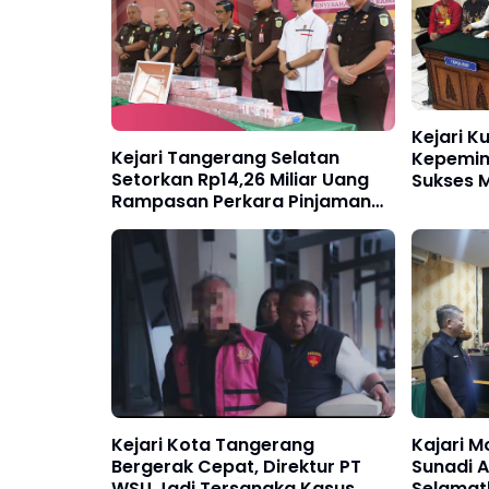
Kejari K
Kejari Tangerang Selatan
Kepemim
Setorkan Rp14,26 Miliar Uang
Sukses 
Rampasan Perkara Pinjaman
Lindungi
Online Ilegal ke Kas Negara
Rp22,1 Mi
Kejari Kota Tangerang
Kajari 
Bergerak Cepat, Direktur PT
Sunadi A
WSU Jadi Tersangka Kasus
Selamat