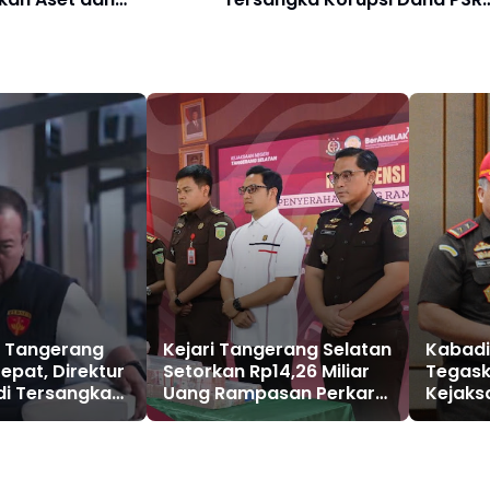
n Negara Rp74,97
Rp9,34 Miliar Langsung
Dijebloskan ke Penjara
a Tangerang
Kejari Tangerang Selatan
Kabadik
epat, Direktur
Setorkan Rp14,26 Miliar
Tegask
di Tersangka
Uang Rampasan Perkara
Kejaks
aan Korupsi
Pinjaman Online Ilegal ke
Kompet
l Boeing 737-
Kas Negara
melalui
Implem
KUHAP 