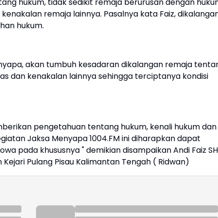
tang hukum, tidak sedikit remaja berurusan dengan huku
enakalan remaja lainnya. Pasalnya kata Faiz, dikalanga
ahan hukum.
nyapa, akan tumbuh kesadaran dikalangan remaja tenta
 dan kenakalan lainnya sehingga terciptanya kondisi
mberikan pengetahuan tentang hukum, kenali hukum dan
giatan Jaksa Menyapa 1004.FM ini diharapkan dapat
a pada khususnya " demikian disampaikan Andi Faiz SH
 Kejari Pulang Pisau Kalimantan Tengah ( Ridwan)