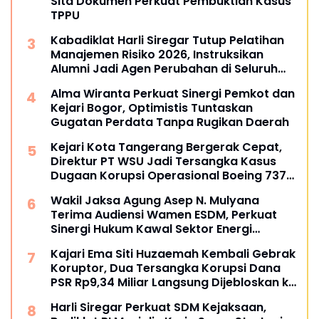
Sita Dokumen Perkuat Pembuktian Kasus
TPPU
Kabadiklat Harli Siregar Tutup Pelatihan
Manajemen Risiko 2026, Instruksikan
Alumni Jadi Agen Perubahan di Seluruh
Satker Kejaksaan
Alma Wiranta Perkuat Sinergi Pemkot dan
Kejari Bogor, Optimistis Tuntaskan
Gugatan Perdata Tanpa Rugikan Daerah
Kejari Kota Tangerang Bergerak Cepat,
Direktur PT WSU Jadi Tersangka Kasus
Dugaan Korupsi Operasional Boeing 737-
300
Wakil Jaksa Agung Asep N. Mulyana
Terima Audiensi Wamen ESDM, Perkuat
Sinergi Hukum Kawal Sektor Energi
Nasional
Kajari Ema Siti Huzaemah Kembali Gebrak
Koruptor, Dua Tersangka Korupsi Dana
PSR Rp9,34 Miliar Langsung Dijebloskan ke
Penjara
Harli Siregar Perkuat SDM Kejaksaan,