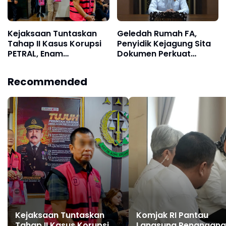
Kejaksaan Tuntaskan
Geledah Rumah FA,
Tahap II Kasus Korupsi
Penyidik Kejagung Sita
PETRAL, Enam
Dokumen Perkuat
Tersangka Resmi
Pembuktian Kasus TPPU
Diserahkan ke Penuntut
Recommended
Umum Kejari Jakpus
Kejaksaan Tuntaskan
Komjak RI Pantau
Tahap II Kasus Korupsi
Langsung Penangan