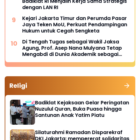
Badiklat RI Menjalin Kerja Sama Strategis
dengan LAN RI
Kejari Jakarta Timur dan Perumda Pasar
Jaya Teken MoU, Perkuat Pendampingan
Hukum untuk Cegah Sengketa
Di Tengah Tugas sebagai Wakil Jaksa
Agung, Prof. Asep Nana Mulyana Tetap
Mengabdi di Dunia Akademik sebagai
Penguji Promosi Doktor Unpad
Religi
Badiklat Kejaksaan Gelar Peringatan
Nuzulul Quran, Buka Puasa hingga
Santunan Anak Yatim Piatu
Silaturahmi Ramadan Disparekraf
DKI Jakarta: mempererat solidaritas