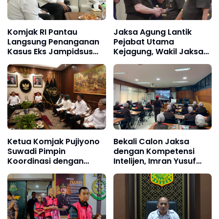
Komjak RI Pantau
Jaksa Agung Lantik
Langsung Penanganan
Pejabat Utama
Kasus Eks Jampidsus
Kejagung, Wakil Jaksa
FA, Apresiasi Kinerja Tim
Agung hingga
Sembilan Kejaksaan
Kabadiklat: Tekankan
Agung
Soliditas dan Marwah
Institusi
Ketua Komjak Pujiyono
Bekali Calon Jaksa
Suwadi Pimpin
dengan Kompetensi
Koordinasi dengan
Intelijen, Imran Yusuf
Kemenko Polkam, Kawal
Tegaskan Intelijen
Pengawasan Kasus
Adalah Garda Depan
Dugaan Korupsi dan
Penegakan Hukum
TPPU Eks Jampidsus FA