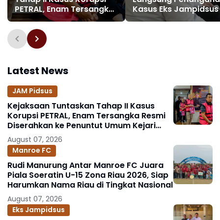
PETRAL, Enam Tersangka
Kasus Eks Jampidsus 
Resmi Diserahkan ke
Apresiasi Kinerja Tim
Penuntut Umum Kejari
Sembilan Kejaksaan
Jakpus
Agung
Latest News
JAM Pidsus
Kejaksaan Tuntaskan Tahap II Kasus
Korupsi PETRAL, Enam Tersangka Resmi
Diserahkan ke Penuntut Umum Kejari
Jakpus
August 07, 2026
Manroe FC
Rudi Manurung Antar Manroe FC Juara
Piala Soeratin U-15 Zona Riau 2026, Siap
Harumkan Nama Riau di Tingkat Nasional
August 07, 2026
Eks Jampidsus