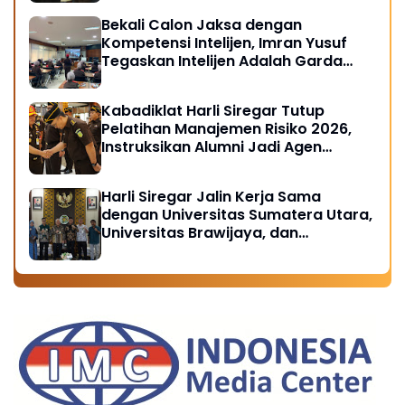
Bekali Calon Jaksa dengan
Kompetensi Intelijen, Imran Yusuf
Tegaskan Intelijen Adalah Garda
Depan Penegakan Hukum
Kabadiklat Harli Siregar Tutup
Pelatihan Manajemen Risiko 2026,
Instruksikan Alumni Jadi Agen
Perubahan di Seluruh Satker
Kejaksaan
Harli Siregar Jalin Kerja Sama
dengan Universitas Sumatera Utara,
Universitas Brawijaya, dan
Universitas Hasanuddin, Buka
Peluang Pegawai Kejaksaan RI
Tempuh Pendidikan Doktor (S3)
Hukum