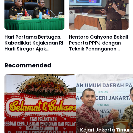
Hari Pertama Bertugas,
Hentoro Cahyono Bekali
Kabadiklat Kejaksaan RI
Peserta PPPJ dengan
Harli Siregar Ajak
Teknik Penanganan
Seluruh Pegawai
Perkara Korupsi dan
Perkuat Soliditas dan
TPPU
Recommended
Modernisasi Badiklat
Kejari Jakarta Timur