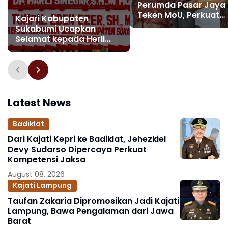
Perumda Pasar Jaya
Teken MoU, Perkuat
Kajari Kabupaten
Pendampingan Huku
Sukabumi Ucapkan
untuk Cegah Sengket
Selamat kepada Herli
Siregar atas Pelantikan
sebagai Kabadiklat
Kejaksaan RI
Latest News
Badiklat
Dari Kajati Kepri ke Badiklat, Jehezkiel
Devy Sudarso Dipercaya Perkuat
Kompetensi Jaksa
August 08, 2026
Kajati Lampung
Taufan Zakaria Dipromosikan Jadi Kajati
Lampung, Bawa Pengalaman dari Jawa
Barat