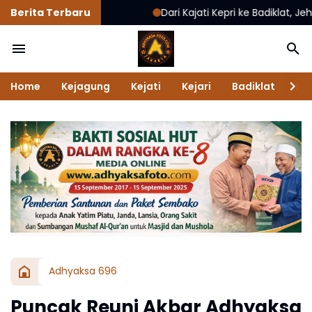
Berita Terbaru
Dari Kajati Kepri ke Badiklat, Jehezkiel Dev
Home
Kejagung
Kejati
Kejari
Badiklat
Na
Adhyaksa 696
Puncak Reuni Akbar Adhyaksa