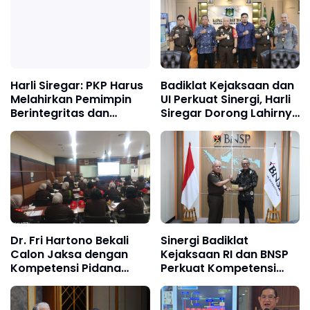
Harli Siregar: PKP Harus
Badiklat Kejaksaan dan
Melahirkan Pemimpin
UI Perkuat Sinergi, Harli
Berintegritas dan
Siregar Dorong Lahirnya
Penggerak
Pusat Studi Kajian
Transformasi
Kejaksaan
Kejaksaan Menuju
Indonesia Emas 2045
Dr. Fri Hartono Bekali
Sinergi Badiklat
Calon Jaksa dengan
Kejaksaan RI dan BNSP
Kompetensi Pidana
Perkuat Kompetensi
Umum, Tekankan
Jaksa Melalui Sertifikasi
Restorative Justice dan
Profesional
Peran Dominus Litis