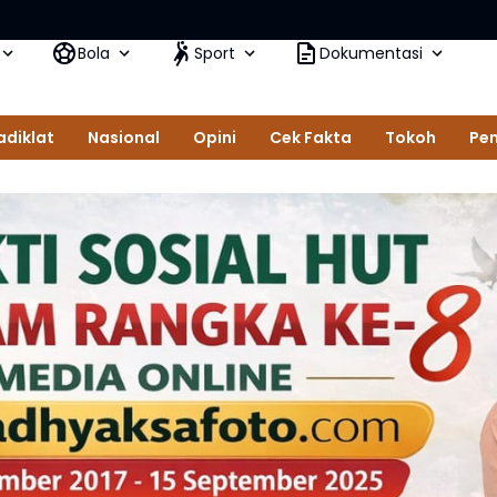
Bola
Sport
Dokumentasi
adiklat
Nasional
Opini
Cek Fakta
Tokoh
Pem