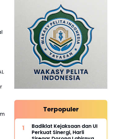
l
AL
r
Terpopuler
am
Badiklat Kejaksaan dan UI
Perkuat Sinergi, Harli
Siregar Dorong Lahirnya