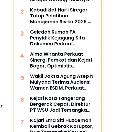
Pusat Studi Kajian
Kabadiklat Harli Siregar
Kejaksaan
Tutup Pelatihan
Manajemen Risiko 2026,
Instruksikan Alumni Jadi
Geledah Rumah FA,
Agen Perubahan di Seluruh
Penyidik Kejagung Sita
Satker Kejaksaan
Dokumen Perkuat
Pembuktian Kasus TPPU
Alma Wiranta Perkuat
Sinergi Pemkot dan Kejari
Bogor, Optimistis
Tuntaskan Gugatan
Wakil Jaksa Agung Asep N.
Perdata Tanpa Rugikan
Mulyana Terima Audiensi
Daerah
Wamen ESDM, Perkuat
Sinergi Hukum Kawal
Kejari Kota Tangerang
Sektor Energi Nasional
Bergerak Cepat, Direktur
an
PT WSU Jadi Tersangka
Kasus Dugaan Korupsi
Kajari Ema Siti Huzaemah
Operasional Boeing 737-
Kembali Gebrak Koruptor,
300