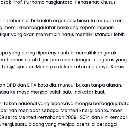
sosok Prof. Purnomo Yusgiantoro, Penasehat Khusus
AL Lemhannas bukanlah organisasi biasa. Ia merupakan
ng memiliki berbagai latar belakang kepemimpinan
ga figur yang akan memimpin harus memiliki standar lebih
 siapa yang paling dipercaya untuk memulihkan gerak
 Lemhannas butuh figur pemimpin dengan integritas yang
 teruji,” ujar Jan Maringka dalam keterangannya, Kamis
an DPD dan DPA kata dia, muncul bukan tanpa alasan.
sa ke masa menjadi salah satu indikator kuat.
n tokoh nasional yang dipercaya mengisi berbagai jabat
 Ia pernah menjabat sebagai Menteri Energi dan Sumber
9 serta Menteri Pertahanan 2009- 2014 dan kini kembali
nergi, suatu bidang yang menjadi atensi di berbagai