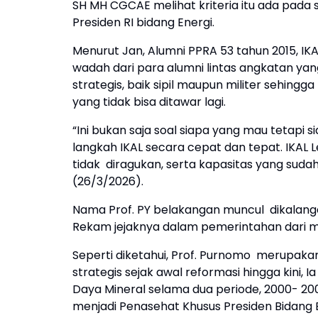
SH MH CGCAE melihat kriteria itu ada pada 
Presiden RI bidang Energi.
Menurut Jan, Alumni PPRA 53 tahun 2015, IK
wadah dari para alumni lintas angkatan ya
strategis, baik sipil maupun militer sehing
yang tidak bisa ditawar lagi.
“Ini bukan saja soal siapa yang mau tetapi
langkah IKAL secara cepat dan tepat. IKAL
tidak diragukan, serta kapasitas yang sudah
(26/3/2026).
Nama Prof. PY belakangan muncul dikalang
Rekam jejaknya dalam pemerintahan dari ma
Seperti diketahui, Prof. Purnomo merupaka
strategis sejak awal reformasi hingga kini,
Daya Mineral selama dua periode, 2000- 200
menjadi Penasehat Khusus Presiden Bidang E