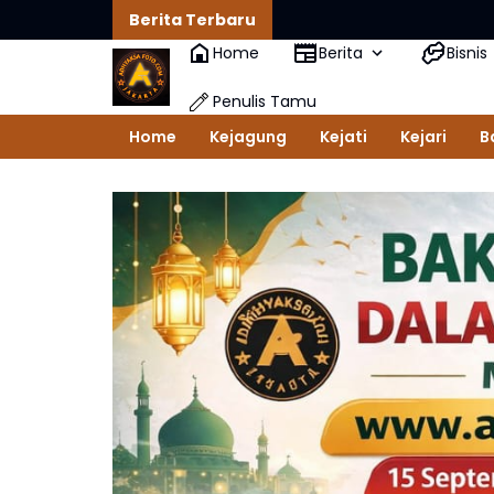
Berita Terbaru
Home
Berita
Bisnis
Penulis Tamu
Home
Kejagung
Kejati
Kejari
B