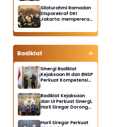
Santunan Anak Yatim
Silaturahmi Ramadan
Piatu
Disparekraf DKI
Jakarta: mempererat
solidaritas dan
soliditas
Badiklat
Sinergi Badiklat
Kejaksaan RI dan BNSP
Perkuat Kompetensi
Jaksa Melalui
Sertifikasi Profesional
Badiklat Kejaksaan
dan UI Perkuat Sinergi,
Harli Siregar Dorong
Lahirnya Pusat Studi
Kajian Kejaksaan
Harli Siregar Perkuat