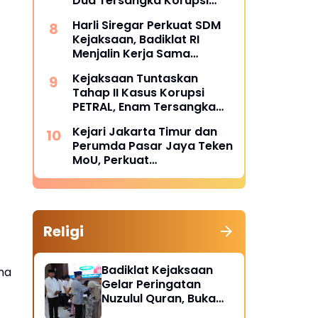
Dua Tersangka Korupsi
Dana PSR Rp9,34 Miliar
Harli Siregar Perkuat SDM
Langsung Dijebloskan ke
Kejaksaan, Badiklat RI
Penjara
Menjalin Kerja Sama
Strategis dengan LAN RI
Kejaksaan Tuntaskan
Tahap II Kasus Korupsi
PETRAL, Enam Tersangka
Resmi Diserahkan ke
Kejari Jakarta Timur dan
Penuntut Umum Kejari
Perumda Pasar Jaya Teken
Jakpus
MoU, Perkuat
Pendampingan Hukum
untuk Cegah Sengketa
Religi
Badiklat Kejaksaan
ma
Gelar Peringatan
Nuzulul Quran, Buka
Puasa hingga