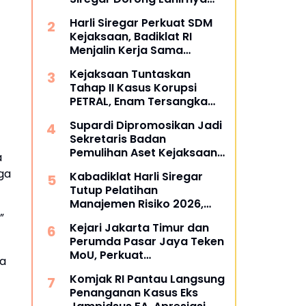
Pusat Studi Kajian
Harli Siregar Perkuat SDM
Kejaksaan
Kejaksaan, Badiklat RI
Menjalin Kerja Sama
Strategis dengan LAN RI
Kejaksaan Tuntaskan
Tahap II Kasus Korupsi
PETRAL, Enam Tersangka
Resmi Diserahkan ke
Supardi Dipromosikan Jadi
Penuntut Umum Kejari
Sekretaris Badan
Jakpus
Pemulihan Aset Kejaksaan
a
Agung
ga
Kabadiklat Harli Siregar
Tutup Pelatihan
Manajemen Risiko 2026,
”
Instruksikan Alumni Jadi
Kejari Jakarta Timur dan
Agen Perubahan di Seluruh
Perumda Pasar Jaya Teken
Satker Kejaksaan
MoU, Perkuat
ta
Pendampingan Hukum
Komjak RI Pantau Langsung
untuk Cegah Sengketa
Penanganan Kasus Eks