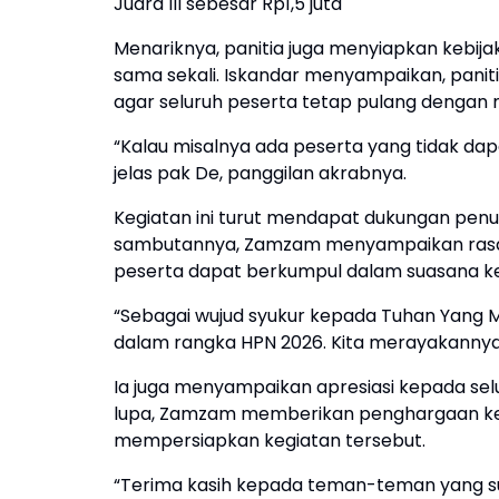
Juara III sebesar Rp1,5 juta
Menariknya, panitia juga menyiapkan kebij
sama sekali. Iskandar menyampaikan, panit
agar seluruh peserta tetap pulang dengan
“Kalau misalnya ada peserta yang tidak dapat
jelas pak De, panggilan akrabnya.
Kegiatan ini turut mendapat dukungan pen
sambutannya, Zamzam menyampaikan rasa 
peserta dapat berkumpul dalam suasana k
“Sebagai wujud syukur kepada Tuhan Yang M
dalam rangka HPN 2026. Kita merayakannya 
Ia juga menyampaikan apresiasi kepada sel
lupa, Zamzam memberikan penghargaan kepa
mempersiapkan kegiatan tersebut.
“Terima kasih kepada teman-teman yang sud