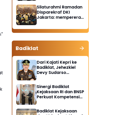
Santunan Anak Yatim
Silaturahmi Ramadan
Piatu
Disparekraf DKI
Jakarta: mempererat
solidaritas dan
soliditas
,”
Badiklat
Dari Kajati Kepri ke
Badiklat, Jehezkiel
Devy Sudarso
it
Dipercaya Perkuat
Kompetensi Jaksa
Sinergi Badiklat
ak
Kejaksaan RI dan BNSP
Perkuat Kompetensi
Jaksa Melalui
Sertifikasi Profesional
Badiklat Kejaksaan