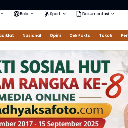
Bola
Sport
Dokumentasi
adiklat
Nasional
Opini
Cek Fakta
Tokoh
Pem