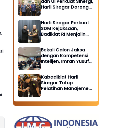
dan UI Perkuat Sinergi,
Harli Siregar Dorong
Lahirnya Pusat Studi
Kajian Kejaksaan
Harli Siregar Perkuat
SDM Kejaksaan,
.
Badiklat RI Menjalin
Kerja Sama Strategis
dengan LAN RI
Bekali Calon Jaksa
si
dengan Kompetensi
Intelijen, Imran Yusuf
Tegaskan Intelijen
Adalah Garda Depan
Kabadiklat Harli
Penegakan Hukum
Siregar Tutup
Pelatihan Manajemen
Risiko 2026,
i
Instruksikan Alumni
Jadi Agen Perubahan
di Seluruh Satker
Kejaksaan