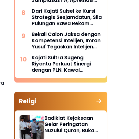
Jampidsus FA, Apresiasi
Kinerja Tim Sembilan
Dari Kajati Sulsel ke Kursi
Kejaksaan Agung
Strategis Sesjamdatun, Sila
Pulungan Bawa Rekam
Jejak Panjang di Bidang
Bekali Calon Jaksa dengan
Hukum
Kompetensi Intelijen, Imran
Yusuf Tegaskan Intelijen
Adalah Garda Depan
Kajati Sultra Sugeng
Penegakan Hukum
Riyanta Perkuat Sinergi
dengan PLN, Kawal
Program Strategis
Ketenagalistrikan
ra
Berlandaskan Kepastian
Hukum
Religi
Badiklat Kejaksaan
Gelar Peringatan
Nuzulul Quran, Buka
Puasa hingga