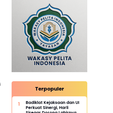
i
Terpopuler
Badiklat Kejaksaan dan UI
Perkuat Sinergi, Harli
Siregar Dorong Lahirnya