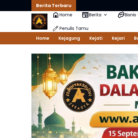
Berita Terbaru
Home
Berita
Bisnis
Penulis Tamu
Home
Kejagung
Kejati
Kejari
B