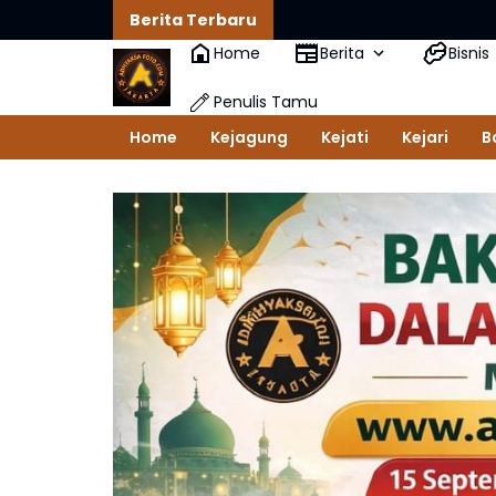
Berita Terbaru
Home
Berita
Bisnis
Penulis Tamu
Home
Kejagung
Kejati
Kejari
B