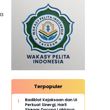
13
Terpopuler
Badiklat Kejaksaan dan UI
Perkuat Sinergi, Harli
Siregar Dorong Lahirnya