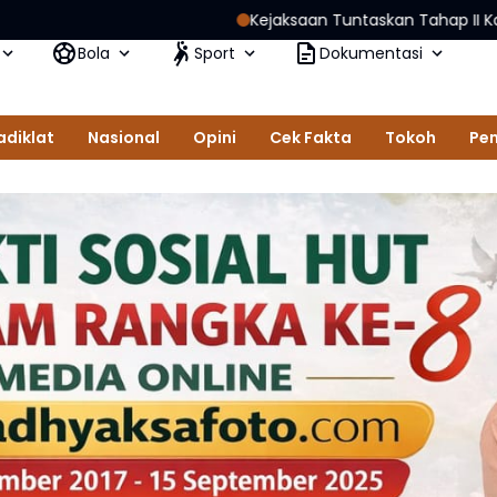
Kejaksaan Tuntaskan Tahap II Kasus Korupsi PE
Bola
Sport
Dokumentasi
adiklat
Nasional
Opini
Cek Fakta
Tokoh
Pem