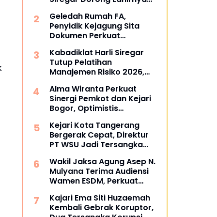
Pusat Studi Kajian
Geledah Rumah FA,
Kejaksaan
Penyidik Kejagung Sita
Dokumen Perkuat
Pembuktian Kasus TPPU
Kabadiklat Harli Siregar
Tutup Pelatihan
k
Manajemen Risiko 2026,
Instruksikan Alumni Jadi
Alma Wiranta Perkuat
Agen Perubahan di Seluruh
Sinergi Pemkot dan Kejari
Satker Kejaksaan
Bogor, Optimistis
Tuntaskan Gugatan
Kejari Kota Tangerang
Perdata Tanpa Rugikan
Bergerak Cepat, Direktur
Daerah
PT WSU Jadi Tersangka
Kasus Dugaan Korupsi
Wakil Jaksa Agung Asep N.
Operasional Boeing 737-
Mulyana Terima Audiensi
300
Wamen ESDM, Perkuat
Sinergi Hukum Kawal
Kajari Ema Siti Huzaemah
Sektor Energi Nasional
Kembali Gebrak Koruptor,