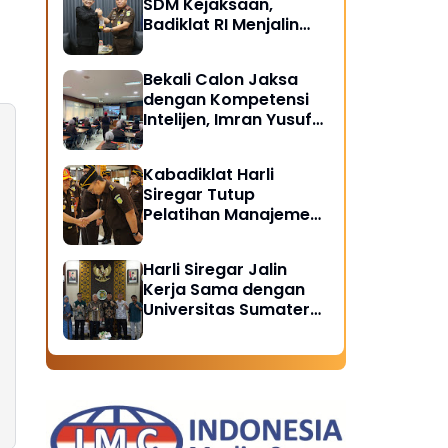
SDM Kejaksaan,
Badiklat RI Menjalin
Kerja Sama Strategis
dengan LAN RI
Bekali Calon Jaksa
dengan Kompetensi
Intelijen, Imran Yusuf
Tegaskan Intelijen
Adalah Garda Depan
Kabadiklat Harli
Penegakan Hukum
Siregar Tutup
Pelatihan Manajemen
Risiko 2026,
Instruksikan Alumni
Harli Siregar Jalin
Jadi Agen Perubahan
Kerja Sama dengan
di Seluruh Satker
Universitas Sumatera
Kejaksaan
Utara, Universitas
Brawijaya, dan
Universitas
Hasanuddin, Buka
Peluang Pegawai
Kejaksaan RI Tempuh