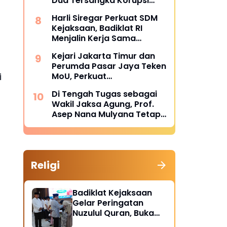
Dua Tersangka Korupsi
Dana PSR Rp9,34 Miliar
Harli Siregar Perkuat SDM
Langsung Dijebloskan ke
Kejaksaan, Badiklat RI
Penjara
Menjalin Kerja Sama
Strategis dengan LAN RI
Kejari Jakarta Timur dan
Perumda Pasar Jaya Teken
MoU, Perkuat
i
Pendampingan Hukum
Di Tengah Tugas sebagai
untuk Cegah Sengketa
Wakil Jaksa Agung, Prof.
Asep Nana Mulyana Tetap
Mengabdi di Dunia
Akademik sebagai Penguji
Promosi Doktor Unpad
Religi
Badiklat Kejaksaan
Gelar Peringatan
Nuzulul Quran, Buka
Puasa hingga