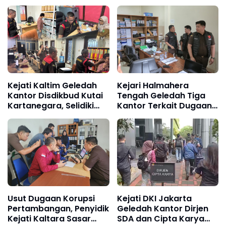
Kejati Kaltim Geledah
Kejari Halmahera
Kantor Disdikbud Kutai
Tengah Geledah Tiga
Kartanegara, Selidiki
Kantor Terkait Dugaan
Dugaan Korupsi TPP
Korupsi Pembangunan
Guru 2020–2025
Islamic Center Tahun
2022
Usut Dugaan Korupsi
Kejati DKI Jakarta
Pertambangan, Penyidik
Geledah Kantor Dirjen
Kejati Kaltara Sasar
SDA dan Cipta Karya