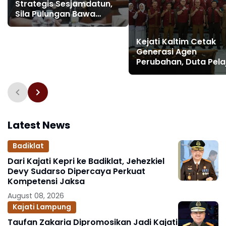
Strategis Sesjamdatun,
Sila Pulungan Bawa
Rekam Jejak Panjang di
Bidang Hukum
Kejati Kaltim Cetak
Generasi Agen
Perubahan, Duta Pela
Sadar Hukum Kukar S
Berlaga di Tingkat
Provinsi
Latest News
Badiklat
Dari Kajati Kepri ke Badiklat, Jehezkiel
Devy Sudarso Dipercaya Perkuat
Kompetensi Jaksa
August 08, 2026
Kajati Lampung
Taufan Zakaria Dipromosikan Jadi Kajati