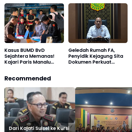
Lima Kantor di Nunukan
Kementerian PU
Kasus BUMD BvD
Geledah Rumah FA,
Sejahtera Memanas!
Penyidik Kejagung Sita
Kajari Paris Manalu
Dokumen Perkuat
Turunkan Tim Geledah
Pembuktian Kasus TPPU
Kantor dan Gudang di
Recommended
Boven Digoel
Dari Kajati Sulsel ke Kursi