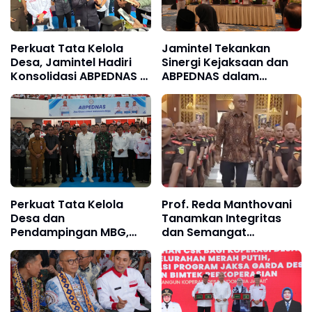
Perkuat Tata Kelola
Jamintel Tekankan
Desa, Jamintel Hadiri
Sinergi Kejaksaan dan
Konsolidasi ABPEDNAS di
ABPEDNAS dalam
Karawang
Mengawal Dana Desa
untuk Wujudkan "Zero
Korupsi" di Sulawesi
Selatan
Perkuat Tata Kelola
Prof. Reda Manthovani
Desa dan
Tanamkan Integritas
Pendampingan MBG,
dan Semangat
Jamintel Optimalkan
Pengabdian kepada
Pengawasan dan
Peserta PPPJ Angkatan
Inovasi Digital di
83
Sulawesi Utara