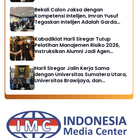
Bekali Calon Jaksa dengan
Kompetensi Intelijen, Imran Yusuf
Tegaskan Intelijen Adalah Garda
Depan Penegakan Hukum
Kabadiklat Harli Siregar Tutup
Pelatihan Manajemen Risiko 2026,
Instruksikan Alumni Jadi Agen
Perubahan di Seluruh Satker
Kejaksaan
Harli Siregar Jalin Kerja Sama
dengan Universitas Sumatera Utara,
Universitas Brawijaya, dan
Universitas Hasanuddin, Buka
Peluang Pegawai Kejaksaan RI
Tempuh Pendidikan Doktor (S3)
Hukum