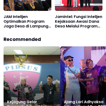
JAM Intelijen
Jamintel: Fungsi Intelijen
Optimalkan Program
Kejaksaan Awasi Dana
Jaga Desa di Lampung
Desa Melalui Program
Selatan
Jaga Desa dan
Optimalisasi Koperasi
Recommended
Merah Putih
Kejagung Gelar
Ajang Lari Adhyaksa