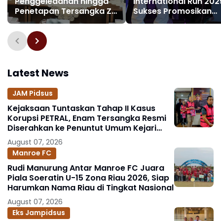
Penggeledahan hingga
International Run 202
Penetapan Tersangka ZR
Sukses Promosikan
Mantan Pejabat Tinggi
Olahraga dan
Mahkamah Agung
Lingkungan
Terkait Dugaan Suap
Kasasi Terdakwa RT
Latest News
JAM Pidsus
Kejaksaan Tuntaskan Tahap II Kasus
Korupsi PETRAL, Enam Tersangka Resmi
Diserahkan ke Penuntut Umum Kejari
Jakpus
August 07, 2026
Manroe FC
Rudi Manurung Antar Manroe FC Juara
Piala Soeratin U-15 Zona Riau 2026, Siap
Harumkan Nama Riau di Tingkat Nasional
August 07, 2026
Eks Jampidsus