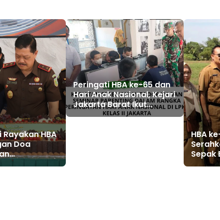
Peringati HBA ke-65 dan
Hari Anak Nasional, Kejari
Jakarta Barat Ikut
Seminar Parenting dan
Kunjungi Panti Tuna
Grahita
ri Rayakan HBA
HBA ke-
gan Doa
Serahk
an
Sepak 
an Tumpeng