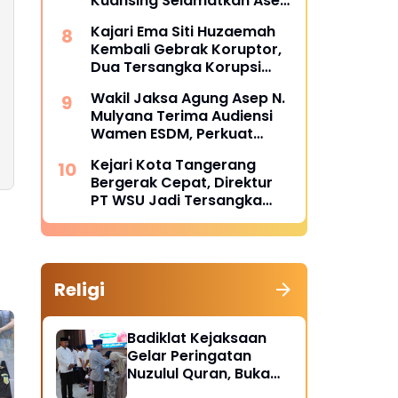
Kuansing Selamatkan Aset
dan Keuangan Negara
Kajari Ema Siti Huzaemah
Rp74,97 Miliar
Kembali Gebrak Koruptor,
Dua Tersangka Korupsi
Dana PSR Rp9,34 Miliar
Wakil Jaksa Agung Asep N.
Langsung Dijebloskan ke
Mulyana Terima Audiensi
Penjara
Wamen ESDM, Perkuat
Sinergi Hukum Kawal
Kejari Kota Tangerang
Sektor Energi Nasional
Bergerak Cepat, Direktur
PT WSU Jadi Tersangka
Kasus Dugaan Korupsi
Operasional Boeing 737-
300
Religi
Badiklat Kejaksaan
Gelar Peringatan
Nuzulul Quran, Buka
Puasa hingga