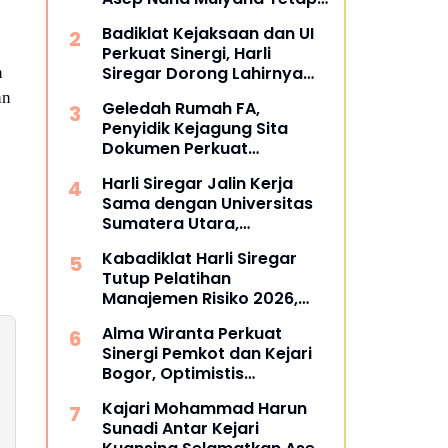
Mengabdi di Dunia
Badiklat Kejaksaan dan UI
Akademik sebagai Penguji
Perkuat Sinergi, Harli
Promosi Doktor Unpad
Siregar Dorong Lahirnya
n
Pusat Studi Kajian
an
Geledah Rumah FA,
Kejaksaan
Penyidik Kejagung Sita
Dokumen Perkuat
Pembuktian Kasus TPPU
Harli Siregar Jalin Kerja
Sama dengan Universitas
Sumatera Utara,
Universitas Brawijaya, dan
Kabadiklat Harli Siregar
Universitas Hasanuddin,
Tutup Pelatihan
Buka Peluang Pegawai
Manajemen Risiko 2026,
Kejaksaan RI Tempuh
Instruksikan Alumni Jadi
Pendidikan Doktor (S3)
Alma Wiranta Perkuat
Agen Perubahan di Seluruh
Hukum
Sinergi Pemkot dan Kejari
Satker Kejaksaan
Bogor, Optimistis
Tuntaskan Gugatan
Kajari Mohammad Harun
Perdata Tanpa Rugikan
Sunadi Antar Kejari
Daerah