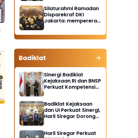
Santunan Anak Yatim
Silaturahmi Ramadan
Piatu
Disparekraf DKI
Jakarta: mempererat
solidaritas dan
t
soliditas
Badiklat
Sinergi Badiklat
Kejaksaan RI dan BNSP
Perkuat Kompetensi
Jaksa Melalui
Sertifikasi Profesional
Badiklat Kejaksaan
dan UI Perkuat Sinergi,
Harli Siregar Dorong
Lahirnya Pusat Studi
Kajian Kejaksaan
nz
Harli Siregar Perkuat