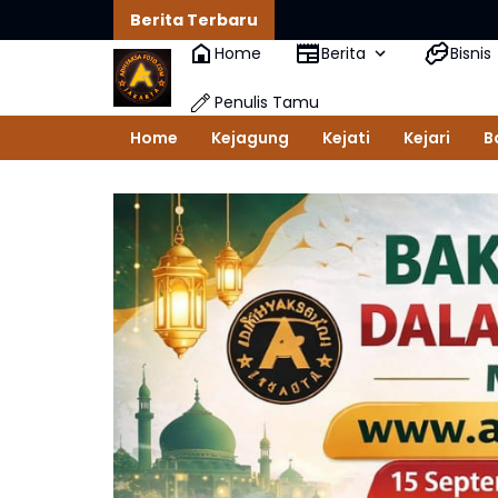
Berita Terbaru
Home
Berita
Bisnis
Penulis Tamu
Home
Kejagung
Kejati
Kejari
B