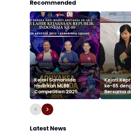
Recommended
Kejari Samarinda
Kejati Kep
Hadirkan MLBB
ke-65 den
Competition 2025
Bersama d
Meriahkan HBA ke-65 dan
Pemotong
HUT Kejaksaan RI ke-80
Latest News