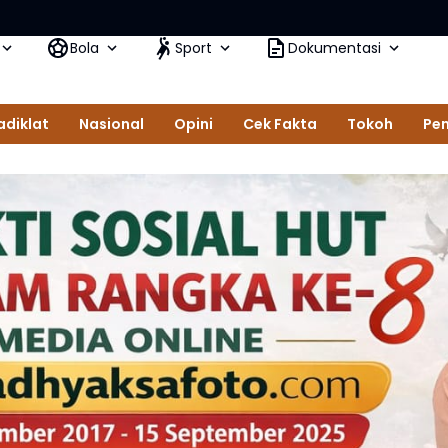
Bola
Sport
Dokumentasi
adiklat
Nasional
Opini
Cek Fakta
Tokoh
Pem