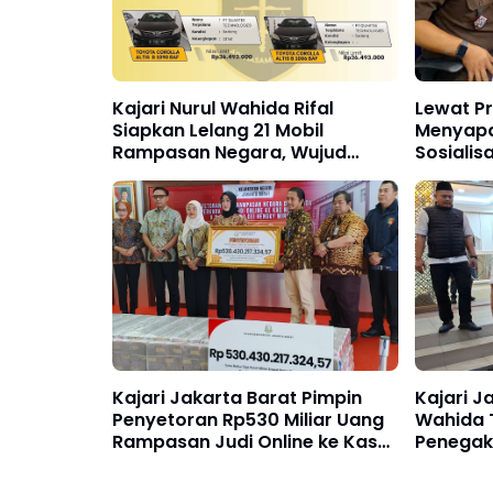
Kajari Nurul Wahida Rifal
Lewat P
Siapkan Lelang 21 Mobil
Menyapa,
Rampasan Negara, Wujud
Sosialis
Optimalisasi Pemulihan Aset
dan Lay
Negara
Hingga B
Kajari Jakarta Barat Pimpin
Kajari J
Penyetoran Rp530 Miliar Uang
Wahida 
Rampasan Judi Online ke Kas
Penegak
Negara
Pemalsu
Ditangk