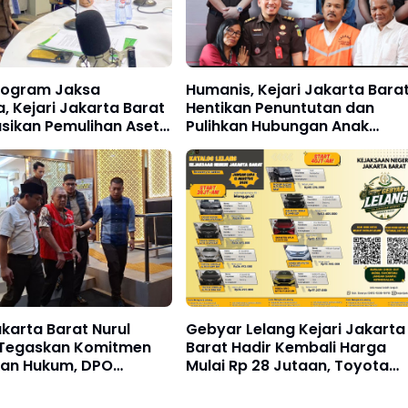
rogram Jaksa
Humanis, Kejari Jakarta Bara
 Kejari Jakarta Barat
Hentikan Penuntutan dan
asikan Pemulihan Aset
Pulihkan Hubungan Anak
anan SI ABANG JAKA
dengan Ibu Kandung Melalui
PA Fair 2026
Keadilan Restoratif
akarta Barat Nurul
Gebyar Lelang Kejari Jakarta
Tegaskan Komitmen
Barat Hadir Kembali Harga
an Hukum, DPO
Mulai Rp 28 Jutaan, Toyota
an Surat Akhirnya
Alphard hingga Mercedes-Be
ap
Siap Dilelang