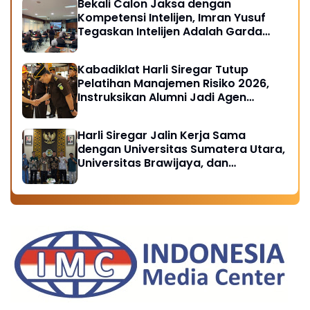
Bekali Calon Jaksa dengan
Kompetensi Intelijen, Imran Yusuf
Tegaskan Intelijen Adalah Garda
Depan Penegakan Hukum
Kabadiklat Harli Siregar Tutup
Pelatihan Manajemen Risiko 2026,
Instruksikan Alumni Jadi Agen
Perubahan di Seluruh Satker
Kejaksaan
Harli Siregar Jalin Kerja Sama
dengan Universitas Sumatera Utara,
Universitas Brawijaya, dan
Universitas Hasanuddin, Buka
Peluang Pegawai Kejaksaan RI
Tempuh Pendidikan Doktor (S3)
Hukum