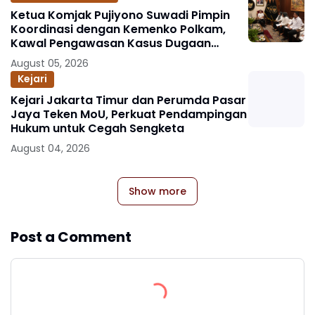
Ketua Komjak Pujiyono Suwadi Pimpin
Koordinasi dengan Kemenko Polkam,
Kawal Pengawasan Kasus Dugaan
Korupsi dan TPPU Eks Jampidsus FA
August 05, 2026
Kejari
Kejari Jakarta Timur dan Perumda Pasar
Jaya Teken MoU, Perkuat Pendampingan
Hukum untuk Cegah Sengketa
August 04, 2026
Show more
Post a Comment