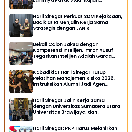
Lahirnya Pusat Studi Kajian
Kejaksaan
Harli Siregar Perkuat SDM Kejaksaan,
Badiklat RI Menjalin Kerja Sama
Strategis dengan LAN RI
Bekali Calon Jaksa dengan
Kompetensi Intelijen, Imran Yusuf
Tegaskan Intelijen Adalah Garda
Depan Penegakan Hukum
Kabadiklat Harli Siregar Tutup
Pelatihan Manajemen Risiko 2026,
Instruksikan Alumni Jadi Agen
Perubahan di Seluruh Satker
Kejaksaan
Harli Siregar Jalin Kerja Sama
dengan Universitas Sumatera Utara,
Universitas Brawijaya, dan
Universitas Hasanuddin, Buka
Peluang Pegawai Kejaksaan RI
Harli Siregar: PKP Harus Melahirkan
Tempuh Pendidikan Doktor (S3)