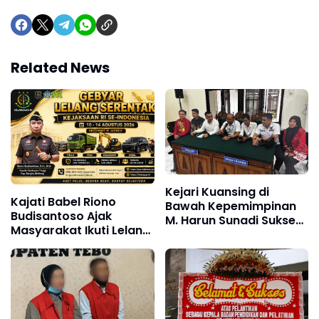
Related News
Kejari Kuansing di
Kajati Babel Riono
Bawah Kepemimpinan
Budisantoso Ajak
M. Harun Sunadi Sukses
Masyarakat Ikuti Lelang
Menangi Perkara PTUN,
Barang Rampasan
Lindungi Aset Pemda
Negara, Tawarkan 47
Senilai Rp22,1 Miliar
Lot Bernilai Rp24,4 Miliar