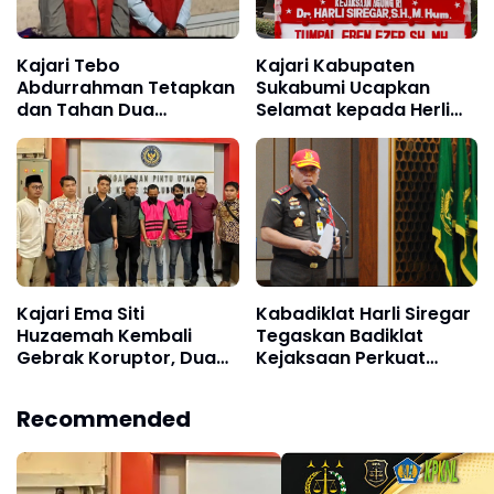
Kajari Tebo
Kajari Kabupaten
Abdurrahman Tetapkan
Sukabumi Ucapkan
dan Tahan Dua
Selamat kepada Herli
Tersangka Korupsi
Siregar atas Pelantikan
APBDes, Kerugian
sebagai Kabadiklat
Negara Capai Rp1,16
Kejaksaan RI
Miliar
Kajari Ema Siti
Kabadiklat Harli Siregar
Huzaemah Kembali
Tegaskan Badiklat
Gebrak Koruptor, Dua
Kejaksaan Perkuat
Tersangka Korupsi
Kompetensi Jaksa
Dana PSR Rp9,34 Miliar
melalui Pelatihan
Recommended
Langsung Dijebloskan
Implementasi KUHP dan
ke Penjara
KUHAP Nasional