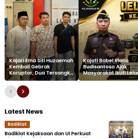
Kajari Ema Siti Huzaemah
Kajati Babel Riono
Kembali Gebrak
Budisantoso Ajak
Koruptor, Dua Tersangka
Masyarakat Ikuti Lel
Korupsi Dana PSR Rp9,34
Barang Rampasan
Miliar Langsung
Negara, Tawarkan 47
Dijebloskan ke Penjara
Bernilai Rp24,4 Miliar
Latest News
Badiklat
Badiklat Kejaksaan dan UI Perkuat