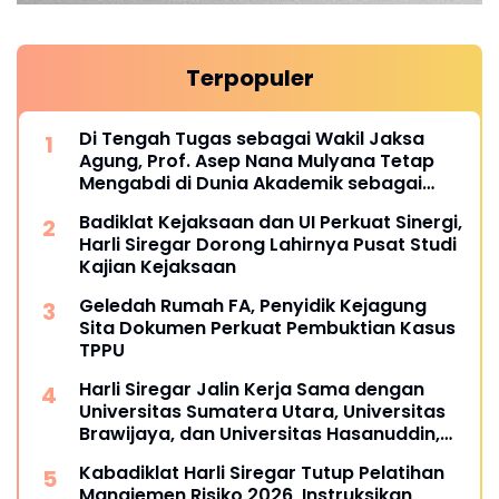
Terpopuler
Di Tengah Tugas sebagai Wakil Jaksa
Agung, Prof. Asep Nana Mulyana Tetap
Mengabdi di Dunia Akademik sebagai
Penguji Promosi Doktor Unpad
Badiklat Kejaksaan dan UI Perkuat Sinergi,
Harli Siregar Dorong Lahirnya Pusat Studi
Kajian Kejaksaan
Geledah Rumah FA, Penyidik Kejagung
Sita Dokumen Perkuat Pembuktian Kasus
TPPU
Harli Siregar Jalin Kerja Sama dengan
Universitas Sumatera Utara, Universitas
Brawijaya, dan Universitas Hasanuddin,
Buka Peluang Pegawai Kejaksaan RI
Kabadiklat Harli Siregar Tutup Pelatihan
Tempuh Pendidikan Doktor (S3) Hukum
Manajemen Risiko 2026, Instruksikan