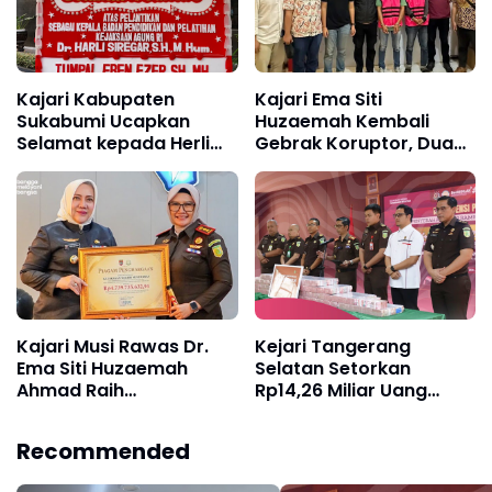
Kabadiklat
Kajari Kabupaten
Kajari Ema Siti
Sukabumi Ucapkan
Huzaemah Kembali
Selamat kepada Herli
Gebrak Koruptor, Dua
Siregar atas Pelantikan
Tersangka Korupsi
sebagai Kabadiklat
Dana PSR Rp9,34 Miliar
Kejaksaan RI
Langsung Dijebloskan
ke Penjara
Kajari Musi Rawas Dr.
Kejari Tangerang
Ema Siti Huzaemah
Selatan Setorkan
Ahmad Raih
Rp14,26 Miliar Uang
Penghargaan dari
Rampasan Perkara
Bupati, Berhasil Pulihkan
Pinjaman Online Ilegal
Recommended
Keuangan Negara Rp4,7
ke Kas Negara
Miliar