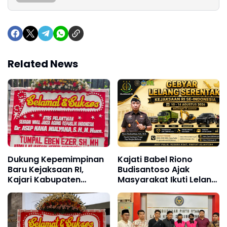
Related News
Dukung Kepemimpinan
Kajati Babel Riono
Baru Kejaksaan RI,
Budisantoso Ajak
Kajari Kabupaten
Masyarakat Ikuti Lelang
Sukabumi Kirim
Barang Rampasan
Karangan Bunga
Negara, Tawarkan 47
Ucapan Selamat Wakil
Lot Bernilai Rp24,4 Miliar
Jaksa Agung Hingga