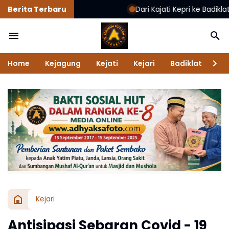
Berita Terbaru
Dari Kajati Kepri ke Badiklat, Jehez
Home
Kejagung
Kejati
Kejari
Badiklat
Na
Kejari
Antisipasi Sebaran Covid - 19