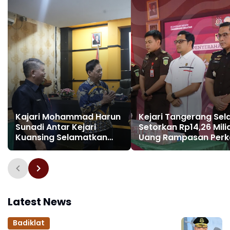
Kajari Mohammad Harun
Kejari Tangerang Sel
Sunadi Antar Kejari
Setorkan Rp14,26 Mili
Kuansing Selamatkan
Uang Rampasan Perk
Aset dan Keuangan
Pinjaman Online Ilegal
Negara Rp74,97 Miliar
Kas Negara
Latest News
Badiklat