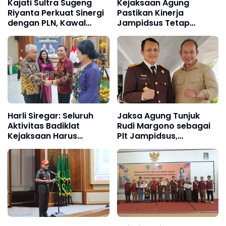
Kajati Sultra Sugeng
Kejaksaan Agung
Riyanta Perkuat Sinergi
Pastikan Kinerja
dengan PLN, Kawal
Jampidsus Tetap
Program Strategis
Berjalan Usai
Ketenagalistrikan
Pengunduran Diri Febrie
Berlandaskan Kepastian
Adriansyah
Hukum
Harli Siregar: Seluruh
Jaksa Agung Tunjuk
Aktivitas Badiklat
Rudi Margono sebagai
Kejaksaan Harus
Plt Jampidsus,
Dipublikasikan untuk
Penanganan Perkara
Membangun
Dipastikan Tetap
Kepercayaan Publik,
Berjalan
Leonard Simanjuntak
Titipkan Transformasi
Badiklat kepada Harli