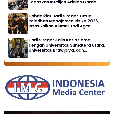
Tegaskan Intelijen Adalah Garda
Depan Penegakan Hukum
Kabadiklat Harli Siregar Tutup
Pelatihan Manajemen Risiko 2026,
Instruksikan Alumni Jadi Agen
Perubahan di Seluruh Satker
Kejaksaan
Harli Siregar Jalin Kerja Sama
dengan Universitas Sumatera Utara,
Universitas Brawijaya, dan
Universitas Hasanuddin, Buka
Peluang Pegawai Kejaksaan RI
Tempuh Pendidikan Doktor (S3)
Hukum