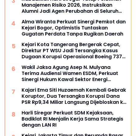
Manajemen Risiko 2026, Instruksikan
Alumni Jadi Agen Perubahan di Seluruh
Satker Kejaksaan
Alma Wiranta Perkuat Sinergi Pemkot dan
Kejari Bogor, Optimistis Tuntaskan
Gugatan Perdata Tanpa Rugikan Daerah
Kejari Kota Tangerang Bergerak Cepat,
Direktur PT WSU Jadi Tersangka Kasus
Dugaan Korupsi Operasional Boeing 737-
300
Wakil Jaksa Agung Asep N. Mulyana
Terima Audiensi Wamen ESDM, Perkuat
Sinergi Hukum Kawal Sektor Energi
Nasional
Kajari Ema Siti Huzaemah Kembali Gebrak
Koruptor, Dua Tersangka Korupsi Dana
PSR Rp9,34 Miliar Langsung Dijebloskan ke
Penjara
Harli Siregar Perkuat SDM Kejaksaan,
Badiklat RI Menjalin Kerja Sama Strategis
dengan LAN RI
Kejari Jakarta Timur dan Perumda Pasar