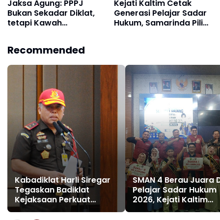
Jaksa Agung: PPPJ
Kejati Kaltim Cetak
Bukan Sekadar Diklat,
Generasi Pelajar Sadar
tetapi Kawah
Hukum, Samarinda Pilih
Candradimuka
Tiga Tim Terbaik
Pembentuk Jaksa
Recommended
Berintegritas dan
Profesional
Kabadiklat Harli Siregar
SMAN 4 Berau Juara 
Tegaskan Badiklat
Pelajar Sadar Hukum
Kejaksaan Perkuat
2026, Kejati Kaltim
Kompetensi Jaksa
Siapkan Agen Peruba
melalui Pelatihan
di Kalangan Pelajar