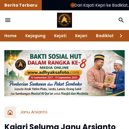
Berita Terbaru
Dari Kajati Kepri ke Badiklat, Jehezkiel
Home
Kejagung
Kejati
Kejari
Badiklat
Na
Janu Arsianto
Kajari Seluma Janu Arsianto