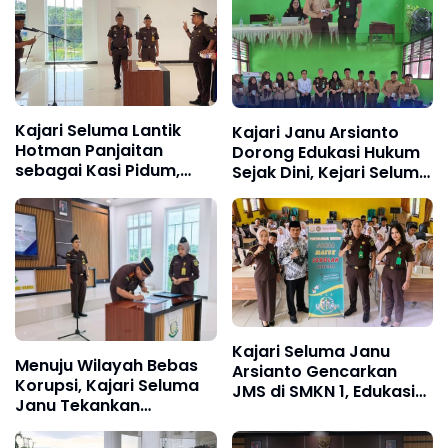
Kajari Seluma Lantik
Kajari Janu Arsianto
Hotman Panjaitan
Dorong Edukasi Hukum
sebagai Kasi Pidum,
Sejak Dini, Kejari Seluma
Tekankan Integritas dan
Gencarkan JMS
Profesionalisme
Kajari Seluma Janu
Menuju Wilayah Bebas
Arsianto Gencarkan
Korupsi, Kajari Seluma
JMS di SMKN 1, Edukasi
Janu Tekankan
Pelajar Taat Hukum
Integritas Jajaran