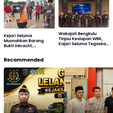
Wakajati Bengkulu
Kejari Seluma
Tinjau Kesiapan WBK,
Musnahkan Barang
Kajari Seluma Tegaskan
Bukti Inkracht,
Komitmen Integritas
Komitmen Janu
Arsianto Tegakkan
Recommended
Kepastian Hukum