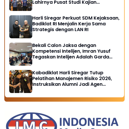
Lahirnya Pusat Studi Kajian
Kejaksaan
Harli Siregar Perkuat SDM Kejaksaan,
Badiklat RI Menjalin Kerja Sama
Strategis dengan LAN RI
Bekali Calon Jaksa dengan
Kompetensi Intelijen, Imran Yusuf
Tegaskan Intelijen Adalah Garda
Depan Penegakan Hukum
Kabadiklat Harli Siregar Tutup
Pelatihan Manajemen Risiko 2026,
Instruksikan Alumni Jadi Agen
Perubahan di Seluruh Satker
Kejaksaan