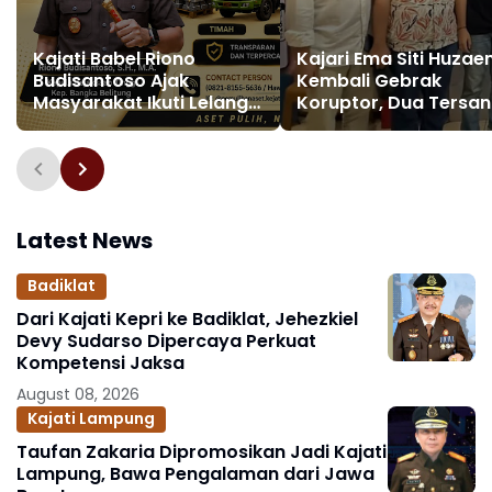
Kajati Babel Riono
Kajari Ema Siti Huza
Budisantoso Ajak
Kembali Gebrak
Masyarakat Ikuti Lelang
Koruptor, Dua Tersa
Barang Rampasan
Korupsi Dana PSR Rp
Negara, Tawarkan 47 Lot
Miliar Langsung
Bernilai Rp24,4 Miliar
Dijebloskan ke Penjar
Latest News
Badiklat
Dari Kajati Kepri ke Badiklat, Jehezkiel
Devy Sudarso Dipercaya Perkuat
Kompetensi Jaksa
August 08, 2026
Kajati Lampung
Taufan Zakaria Dipromosikan Jadi Kajati
Lampung, Bawa Pengalaman dari Jawa