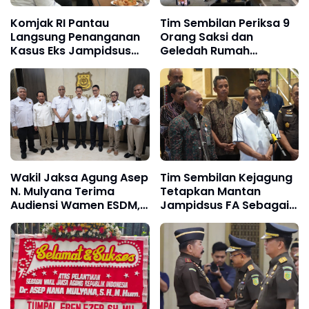
Komjak RI Pantau
Tim Sembilan Periksa 9
Langsung Penanganan
Orang Saksi dan
Kasus Eks Jampidsus
Geledah Rumah
FA, Apresiasi Kinerja Tim
Tersangka NH Terkait
Sembilan Kejaksaan
Penanganan Perkara FA
Agung
Wakil Jaksa Agung Asep
Tim Sembilan Kejagung
N. Mulyana Terima
Tetapkan Mantan
Audiensi Wamen ESDM,
Jampidsus FA Sebagai
Perkuat Sinergi Hukum
Tersangka Dugaan
Kawal Sektor Energi
TPPU Langsung
Nasional
Dijebloskan ke Rutan
KPK