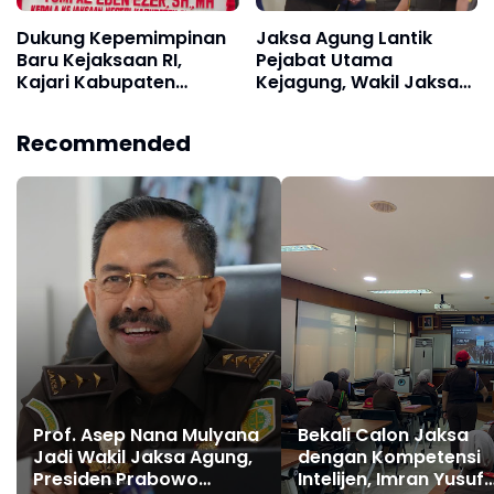
Dukung Kepemimpinan
Jaksa Agung Lantik
Baru Kejaksaan RI,
Pejabat Utama
Kajari Kabupaten
Kejagung, Wakil Jaksa
Sukabumi Kirim
Agung hingga
Karangan Bunga
Kabadiklat: Tekankan
Recommended
Ucapan Selamat Wakil
Soliditas dan Marwah
Jaksa Agung Hingga
Institusi
Kabadiklat
Prof. Asep Nana Mulyana
Bekali Calon Jaksa
Jadi Wakil Jaksa Agung,
dengan Kompetensi
Presiden Prabowo
Intelijen, Imran Yusuf