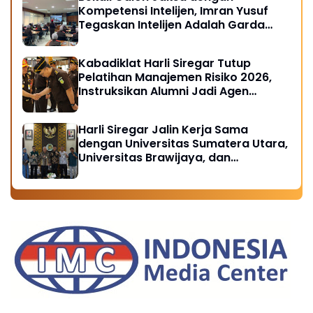
Kompetensi Intelijen, Imran Yusuf
Tegaskan Intelijen Adalah Garda
Depan Penegakan Hukum
Kabadiklat Harli Siregar Tutup
Pelatihan Manajemen Risiko 2026,
Instruksikan Alumni Jadi Agen
Perubahan di Seluruh Satker
Kejaksaan
Harli Siregar Jalin Kerja Sama
dengan Universitas Sumatera Utara,
Universitas Brawijaya, dan
Universitas Hasanuddin, Buka
Peluang Pegawai Kejaksaan RI
Tempuh Pendidikan Doktor (S3)
Hukum