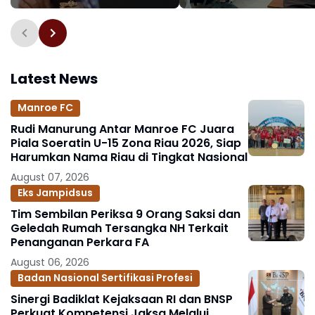
Rombak Jajaran Eselon I
Tegaskan Intelijen Ad
Kejaksaan RI
Garda Depan Penega
Hukum
Latest News
Manroe FC
Rudi Manurung Antar Manroe FC Juara
Piala Soeratin U-15 Zona Riau 2026, Siap
Harumkan Nama Riau di Tingkat Nasional
August 07, 2026
Eks Jampidsus
Tim Sembilan Periksa 9 Orang Saksi dan
Geledah Rumah Tersangka NH Terkait
Penanganan Perkara FA
August 06, 2026
Badan Nasional Sertifikasi Profesi
Sinergi Badiklat Kejaksaan RI dan BNSP
Perkuat Kompetensi Jaksa Melalui