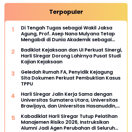
Terpopuler
Di Tengah Tugas sebagai Wakil Jaksa
Agung, Prof. Asep Nana Mulyana Tetap
Mengabdi di Dunia Akademik sebagai
Penguji Promosi Doktor Unpad
Badiklat Kejaksaan dan UI Perkuat Sinergi,
Harli Siregar Dorong Lahirnya Pusat Studi
Kajian Kejaksaan
Geledah Rumah FA, Penyidik Kejagung
Sita Dokumen Perkuat Pembuktian Kasus
TPPU
Harli Siregar Jalin Kerja Sama dengan
Universitas Sumatera Utara, Universitas
Brawijaya, dan Universitas Hasanuddin,
Buka Peluang Pegawai Kejaksaan RI
Kabadiklat Harli Siregar Tutup Pelatihan
Tempuh Pendidikan Doktor (S3) Hukum
Manajemen Risiko 2026, Instruksikan
Alumni Jadi Agen Perubahan di Seluruh