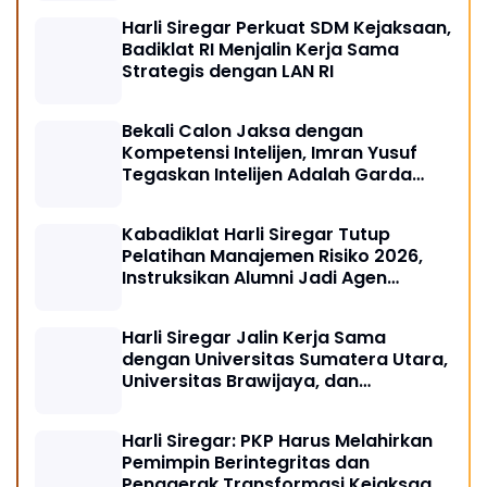
Harli Siregar Perkuat SDM Kejaksaan,
Badiklat RI Menjalin Kerja Sama
Strategis dengan LAN RI
Bekali Calon Jaksa dengan
Kompetensi Intelijen, Imran Yusuf
Tegaskan Intelijen Adalah Garda
Depan Penegakan Hukum
Kabadiklat Harli Siregar Tutup
Pelatihan Manajemen Risiko 2026,
Instruksikan Alumni Jadi Agen
Perubahan di Seluruh Satker
Kejaksaan
Harli Siregar Jalin Kerja Sama
dengan Universitas Sumatera Utara,
Universitas Brawijaya, dan
Universitas Hasanuddin, Buka
Peluang Pegawai Kejaksaan RI
Harli Siregar: PKP Harus Melahirkan
Tempuh Pendidikan Doktor (S3)
Pemimpin Berintegritas dan
Hukum
Penggerak Transformasi Kejaksaan