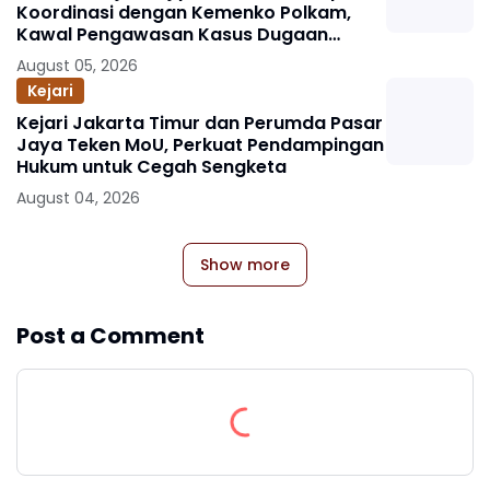
Koordinasi dengan Kemenko Polkam,
Kawal Pengawasan Kasus Dugaan
Korupsi dan TPPU Eks Jampidsus FA
August 05, 2026
Kejari
Kejari Jakarta Timur dan Perumda Pasar
Jaya Teken MoU, Perkuat Pendampingan
Hukum untuk Cegah Sengketa
August 04, 2026
Show more
Post a Comment