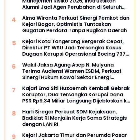
Manajemen Risiko 2026, Instruksikan
Alumni Jadi Agen Perubahan di Seluruh
Satker Kejaksaan
Alma Wiranta Perkuat Sinergi Pemkot dan
Kejari Bogor, Optimistis Tuntaskan
Gugatan Perdata Tanpa Rugikan Daerah
Kejari Kota Tangerang Bergerak Cepat,
Direktur PT WSU Jadi Tersangka Kasus
Dugaan Korupsi Operasional Boeing 737-
300
Wakil Jaksa Agung Asep N. Mulyana
Terima Audiensi Wamen ESDM, Perkuat
Sinergi Hukum Kawal Sektor Energi
Nasional
Kajari Ema Siti Huzaemah Kembali Gebrak
Koruptor, Dua Tersangka Korupsi Dana
PSR Rp9,34 Miliar Langsung Dijebloskan ke
Penjara
Harli Siregar Perkuat SDM Kejaksaan,
Badiklat RI Menjalin Kerja Sama Strategis
dengan LAN RI
Kejari Jakarta Timur dan Perumda Pasar