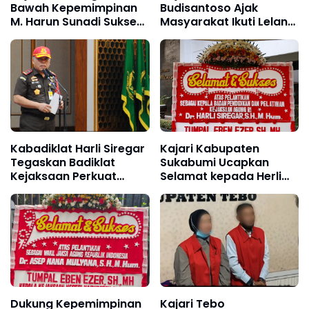
Bawah Kepemimpinan
Budisantoso Ajak
M. Harun Sunadi Sukses
Masyarakat Ikuti Lelang
Menangi Perkara PTUN,
Barang Rampasan
Lindungi Aset Pemda
Negara, Tawarkan 47
Senilai Rp22,1 Miliar
Lot Bernilai Rp24,4 Miliar
Kabadiklat Harli Siregar
Kajari Kabupaten
Tegaskan Badiklat
Sukabumi Ucapkan
Kejaksaan Perkuat
Selamat kepada Herli
Kompetensi Jaksa
Siregar atas Pelantikan
melalui Pelatihan
sebagai Kabadiklat
Implementasi KUHP dan
Kejaksaan RI
KUHAP Nasional
Dukung Kepemimpinan
Kajari Tebo