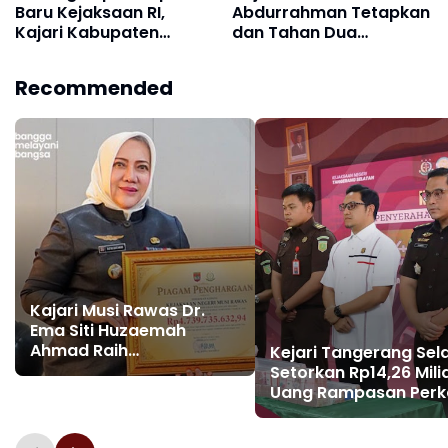
Baru Kejaksaan RI,
Abdurrahman Tetapkan
Kajari Kabupaten
dan Tahan Dua
Sukabumi Kirim
Tersangka Korupsi
Karangan Bunga
APBDes, Kerugian
Recommended
Ucapan Selamat Wakil
Negara Capai Rp1,16
Jaksa Agung Hingga
Miliar
Kabadiklat
Kajari Musi Rawas Dr.
Ema Siti Huzaemah
Ahmad Raih
Kejari Tangerang Sel
Penghargaan dari Bupati,
Setorkan Rp14,26 Mili
Berhasil Pulihkan
Uang Rampasan Perk
Keuangan Negara Rp4,7
Pinjaman Online Ilegal
Miliar
Kas Negara