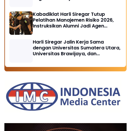
Depan Penegakan Hukum
Kabadiklat Harli Siregar Tutup
Pelatihan Manajemen Risiko 2026,
Instruksikan Alumni Jadi Agen
Perubahan di Seluruh Satker
Kejaksaan
Harli Siregar Jalin Kerja Sama
dengan Universitas Sumatera Utara,
Universitas Brawijaya, dan
Universitas Hasanuddin, Buka
Peluang Pegawai Kejaksaan RI
Tempuh Pendidikan Doktor (S3)
Hukum