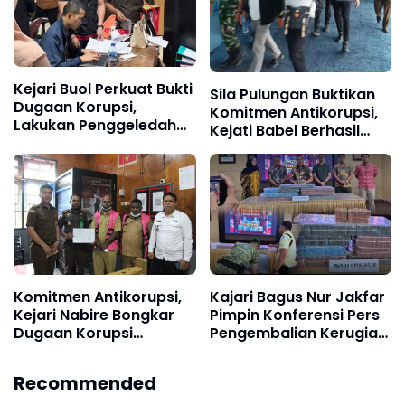
Kejari Buol Perkuat Bukti
Sila Pulungan Buktikan
Dugaan Korupsi,
Komitmen Antikorupsi,
Lakukan Penggeledahan
Kejati Babel Berhasil
di Kantor Sekretariat
Amankan Buronan Dedy
DPRD Kabupaten Buol
Yulianto
Komitmen Antikorupsi,
Kajari Bagus Nur Jakfar
Kejari Nabire Bongkar
Pimpin Konferensi Pers
Dugaan Korupsi
Pengembalian Kerugian
Perjalanan Dinas DPRD
Negara Kasus Korupsi
2023
Sekretariat DPRD
Recommended
Kepahiang