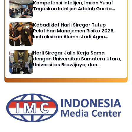
Kompetensi Intelijen, Imran Yusuf
Tegaskan Intelijen Adalah Garda
Depan Penegakan Hukum
Kabadiklat Harli Siregar Tutup
Pelatihan Manajemen Risiko 2026,
Instruksikan Alumni Jadi Agen
Perubahan di Seluruh Satker
Kejaksaan
Harli Siregar Jalin Kerja Sama
dengan Universitas Sumatera Utara,
Universitas Brawijaya, dan
Universitas Hasanuddin, Buka
Peluang Pegawai Kejaksaan RI
Tempuh Pendidikan Doktor (S3)
Hukum