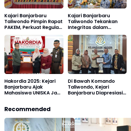
Kajari Banjarbaru
Kajari Banjarbaru
Taliwondo Pimpin Rapat
Taliwondo Tekankan
PAKEM, Perkuat Regulasi
Integritas dalam
Rumah Ibadah Jelang
Siraman Rohani dan
Ramadhan
Halal Bihalal
Hakordia 2025: Kejari
Di Bawah Komando
Banjarbaru Ajak
Taliwondo, Kejari
Mahasiswa UNISKA Jadi
Banjarbaru Diapresiasi
Pelopor Gerakan
BRI atas Kinerja Datun:
Antikorupsi
Selamatkan Rp 975 Juta
Recommended
Lebih