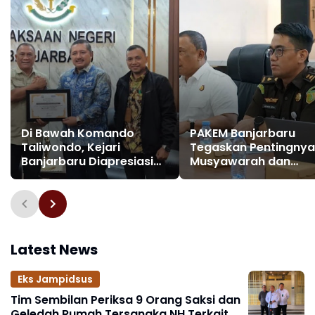
Di Bawah Komando
PAKEM Banjarbaru
Taliwondo, Kejari
Tegaskan Pentingnya
Banjarbaru Diapresiasi
Musyawarah dan
BRI atas Kinerja Datun:
Toleransi Antarumat
Selamatkan Rp 975 Juta
Beragama
Lebih
Latest News
Eks Jampidsus
Tim Sembilan Periksa 9 Orang Saksi dan
Geledah Rumah Tersangka NH Terkait