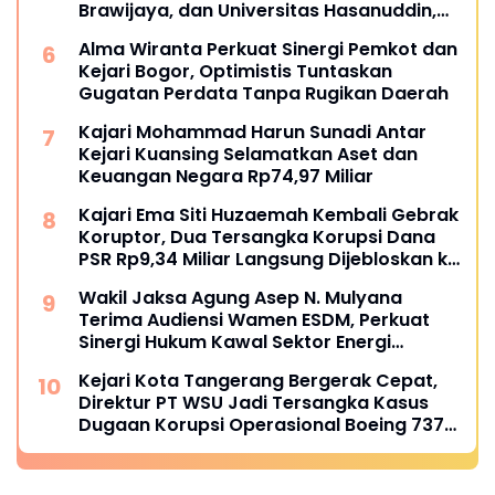
Brawijaya, dan Universitas Hasanuddin,
Buka Peluang Pegawai Kejaksaan RI
Alma Wiranta Perkuat Sinergi Pemkot dan
Tempuh Pendidikan Doktor (S3) Hukum
Kejari Bogor, Optimistis Tuntaskan
Gugatan Perdata Tanpa Rugikan Daerah
Kajari Mohammad Harun Sunadi Antar
Kejari Kuansing Selamatkan Aset dan
Keuangan Negara Rp74,97 Miliar
Kajari Ema Siti Huzaemah Kembali Gebrak
Koruptor, Dua Tersangka Korupsi Dana
PSR Rp9,34 Miliar Langsung Dijebloskan ke
Penjara
Wakil Jaksa Agung Asep N. Mulyana
Terima Audiensi Wamen ESDM, Perkuat
Sinergi Hukum Kawal Sektor Energi
Nasional
Kejari Kota Tangerang Bergerak Cepat,
Direktur PT WSU Jadi Tersangka Kasus
Dugaan Korupsi Operasional Boeing 737-
300