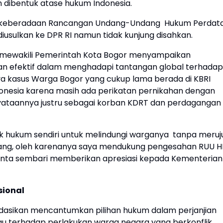
dibentuk atase hukum Indonesia.
 keberadaan Rancangan Undang-Undang Hukum Perdat
diusulkan ke DPR RI namun tidak kunjung disahkan.
ng mewakili Pemerintah Kota Bogor menyampaikan
an efektif dalam menghadapi tantangan global terhadap
nya kasus Warga Bogor yang cukup lama berada di KBRI
ndonesia karena masih ada perikatan pernikahan dengan
yataannya justru sebagai korban KDRT dan perdagangan
 hukum sendiri untuk melindungi warganya tanpa meruj
dang, oleh karenanya saya mendukung pengesahan RUU H
anta sembari memberikan apresiasi kepada Kementerian
sional
dasikan mencantumkan pilihan hukum dalam perjanjian
bigu terhadap perlakukan warga negara yang berkonflik