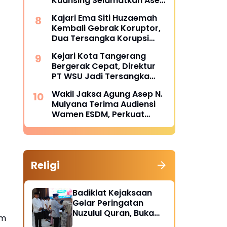
Kuansing Selamatkan Aset
dan Keuangan Negara
Kajari Ema Siti Huzaemah
Rp74,97 Miliar
Kembali Gebrak Koruptor,
Dua Tersangka Korupsi
Dana PSR Rp9,34 Miliar
Kejari Kota Tangerang
Langsung Dijebloskan ke
Bergerak Cepat, Direktur
Penjara
PT WSU Jadi Tersangka
Kasus Dugaan Korupsi
Wakil Jaksa Agung Asep N.
Operasional Boeing 737-
Mulyana Terima Audiensi
300
Wamen ESDM, Perkuat
Sinergi Hukum Kawal
Sektor Energi Nasional
Religi
Badiklat Kejaksaan
Gelar Peringatan
Nuzulul Quran, Buka
um
Puasa hingga