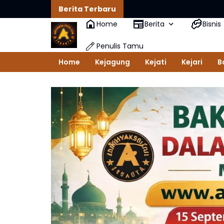
Berita Terbaru
Home
Berita
Bisnis
Penulis Tamu
Home
Kejagung
Kejati
Kejari
B