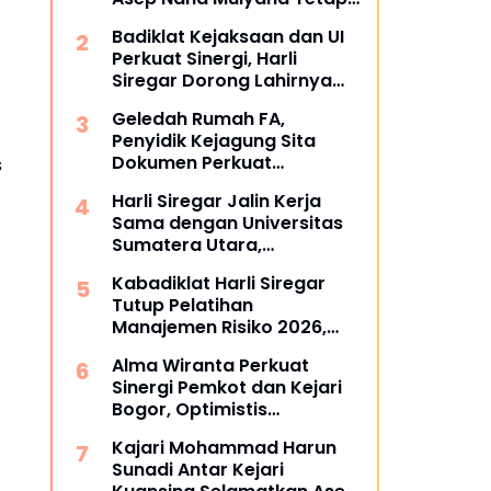
Mengabdi di Dunia
Badiklat Kejaksaan dan UI
Akademik sebagai Penguji
Perkuat Sinergi, Harli
Promosi Doktor Unpad
Siregar Dorong Lahirnya
Pusat Studi Kajian
Geledah Rumah FA,
Kejaksaan
Penyidik Kejagung Sita
Dokumen Perkuat
s
Pembuktian Kasus TPPU
Harli Siregar Jalin Kerja
Sama dengan Universitas
Sumatera Utara,
Universitas Brawijaya, dan
Kabadiklat Harli Siregar
Universitas Hasanuddin,
Tutup Pelatihan
Buka Peluang Pegawai
Manajemen Risiko 2026,
Kejaksaan RI Tempuh
Instruksikan Alumni Jadi
Pendidikan Doktor (S3)
Alma Wiranta Perkuat
Agen Perubahan di Seluruh
Hukum
Sinergi Pemkot dan Kejari
Satker Kejaksaan
Bogor, Optimistis
Tuntaskan Gugatan
Kajari Mohammad Harun
Perdata Tanpa Rugikan
Sunadi Antar Kejari
Daerah