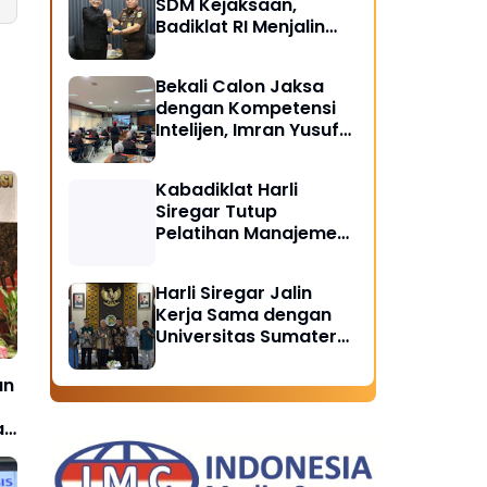
SDM Kejaksaan,
Badiklat RI Menjalin
Kerja Sama Strategis
dengan LAN RI
Bekali Calon Jaksa
dengan Kompetensi
Intelijen, Imran Yusuf
Tegaskan Intelijen
Adalah Garda Depan
Kabadiklat Harli
Penegakan Hukum
Siregar Tutup
Pelatihan Manajemen
Risiko 2026,
Instruksikan Alumni
Harli Siregar Jalin
Jadi Agen Perubahan
Kerja Sama dengan
di Seluruh Satker
Universitas Sumatera
Kejaksaan
Utara, Universitas
Brawijaya, dan
an
Universitas
Hasanuddin, Buka
a
Peluang Pegawai
Kejaksaan RI Tempuh