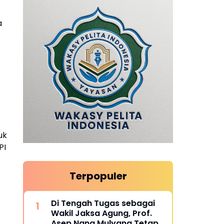
a
uk
PI
Terpopuler
Di Tengah Tugas sebagai
Wakil Jaksa Agung, Prof.
Asep Nana Mulyana Tetap