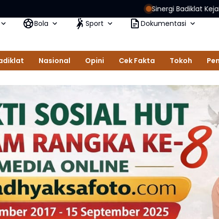
Sinergi Badiklat Kejaksaan RI dan BNSP 
Bola
Sport
Dokumentasi
adiklat
Nasional
Opini
Cek Fakta
Tokoh
Pem