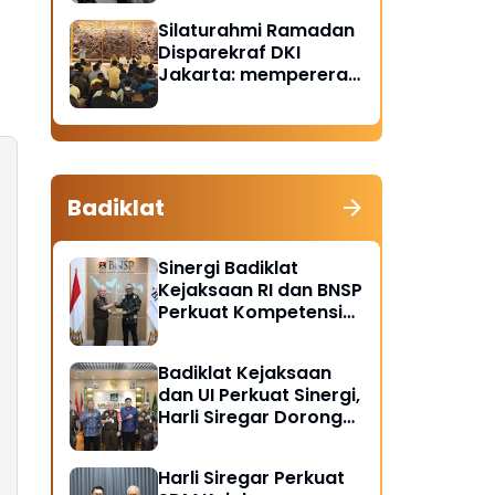
Santunan Anak Yatim
Silaturahmi Ramadan
Piatu
Disparekraf DKI
Jakarta: mempererat
solidaritas dan
soliditas
Badiklat
Sinergi Badiklat
Kejaksaan RI dan BNSP
Perkuat Kompetensi
Jaksa Melalui
Sertifikasi Profesional
Badiklat Kejaksaan
dan UI Perkuat Sinergi,
Harli Siregar Dorong
Lahirnya Pusat Studi
Kajian Kejaksaan
Harli Siregar Perkuat