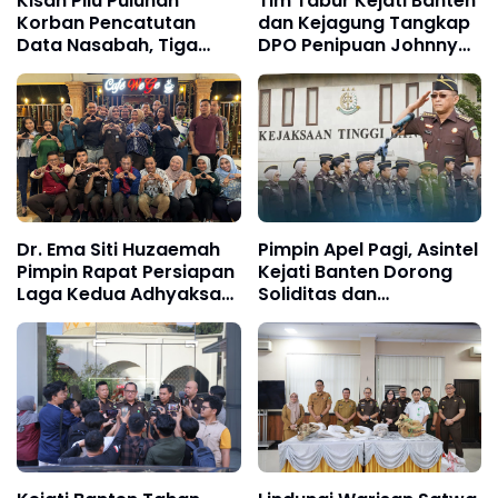
Kisah Pilu Puluhan
Tim Tabur Kejati Banten
Korban Pencatutan
dan Kejagung Tangkap
Data Nasabah, Tiga
DPO Penipuan Johnny
Oknum Bank Plat Merah
Kainde di Jakarta Timur
Diadili
Dr. Ema Siti Huzaemah
Pimpin Apel Pagi, Asintel
Pimpin Rapat Persiapan
Kejati Banten Dorong
Laga Kedua Adhyaksa
Soliditas dan
FC Banten di BIS
Profesionalitas Pegawai