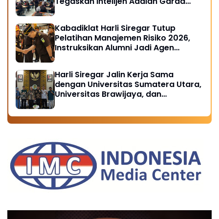
Tegaskan Intelijen Adalah Garda
Depan Penegakan Hukum
Kabadiklat Harli Siregar Tutup
Pelatihan Manajemen Risiko 2026,
Instruksikan Alumni Jadi Agen
Perubahan di Seluruh Satker
Kejaksaan
Harli Siregar Jalin Kerja Sama
dengan Universitas Sumatera Utara,
Universitas Brawijaya, dan
Universitas Hasanuddin, Buka
Peluang Pegawai Kejaksaan RI
Tempuh Pendidikan Doktor (S3)
Hukum