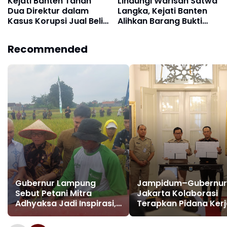
Kejati Banten Tahan
Lindungi Warisan Satwa
Dua Direktur dalam
Langka, Kejati Banten
Kasus Korupsi Jual Beli
Alihkan Barang Bukti
Minyak Goreng Curah
Rangka Badak Jawa ke
2025
Museum Hingga di
Recommended
Ganjar Penghargaan
dari Menteri Kehutanan
Gubernur Lampung
Jampidum–Gubernur
Sebut Petani Mitra
Jakarta Kolaborasi
Adhyaksa Jadi Inspirasi,
Terapkan Pidana Ker
Dorong Kesejahteraan
Sosial, Dorong
Petani dan Tekan
Pembaruan Hukum