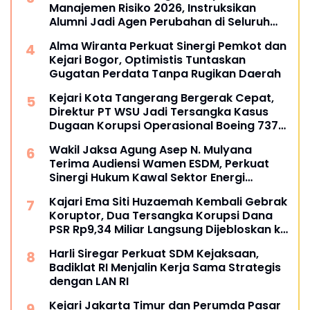
Manajemen Risiko 2026, Instruksikan
Alumni Jadi Agen Perubahan di Seluruh
Satker Kejaksaan
Alma Wiranta Perkuat Sinergi Pemkot dan
Kejari Bogor, Optimistis Tuntaskan
Gugatan Perdata Tanpa Rugikan Daerah
Kejari Kota Tangerang Bergerak Cepat,
Direktur PT WSU Jadi Tersangka Kasus
Dugaan Korupsi Operasional Boeing 737-
300
Wakil Jaksa Agung Asep N. Mulyana
Terima Audiensi Wamen ESDM, Perkuat
Sinergi Hukum Kawal Sektor Energi
Nasional
Kajari Ema Siti Huzaemah Kembali Gebrak
Koruptor, Dua Tersangka Korupsi Dana
PSR Rp9,34 Miliar Langsung Dijebloskan ke
Penjara
Harli Siregar Perkuat SDM Kejaksaan,
Badiklat RI Menjalin Kerja Sama Strategis
dengan LAN RI
Kejari Jakarta Timur dan Perumda Pasar