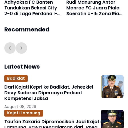
Adhyaksa FC Banten
Rudi Manurung Antar
Tundukkan Bekasi City
Manroe FC Juara Piala
2-0 di Laga Perdana I-
Soeratin U-15 Zona Riau
League 2025/2026
2026, Siap Harumkan
Nama Riau di Tingkat
Recommended
Nasional
Latest News
Badiklat
Dari Kajati Kepri ke Badiklat, Jehezkiel
Devy Sudarso Dipercaya Perkuat
Kompetensi Jaksa
August 08, 2026
Kajati Lampung
Taufan Zakaria Dipromosikan Jadi Kajati
Lampung, Bawa Pengalaman dari Jawa