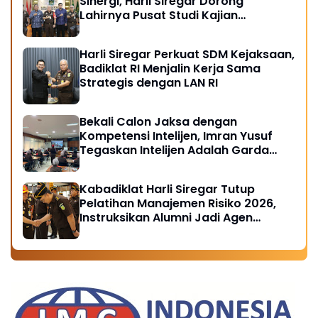
Sinergi, Harli Siregar Dorong
Lahirnya Pusat Studi Kajian
Kejaksaan
Harli Siregar Perkuat SDM Kejaksaan,
Badiklat RI Menjalin Kerja Sama
Strategis dengan LAN RI
Bekali Calon Jaksa dengan
Kompetensi Intelijen, Imran Yusuf
Tegaskan Intelijen Adalah Garda
Depan Penegakan Hukum
Kabadiklat Harli Siregar Tutup
Pelatihan Manajemen Risiko 2026,
Instruksikan Alumni Jadi Agen
Perubahan di Seluruh Satker
Kejaksaan