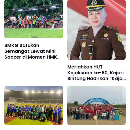
Sarapan Bersama
Jogging Rutin PPPJ
2026
BMKG Satukan
Semangat Lewat Mini
Soccer di Momen HMKG
ke-78 dan HUT RI ke-80
Meriahkan HUT
Kejaksaan ke-80, Kejari
Sintang Hadirkan “Kajari
Sintang Cup Mini Soccer
2025”