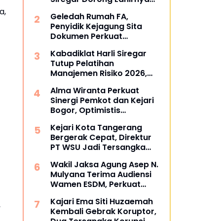
Pusat Studi Kajian
a,
Geledah Rumah FA,
Kejaksaan
Penyidik Kejagung Sita
Dokumen Perkuat
Pembuktian Kasus TPPU
Kabadiklat Harli Siregar
Tutup Pelatihan
Manajemen Risiko 2026,
Instruksikan Alumni Jadi
Alma Wiranta Perkuat
Agen Perubahan di Seluruh
Sinergi Pemkot dan Kejari
Satker Kejaksaan
Bogor, Optimistis
Tuntaskan Gugatan
Kejari Kota Tangerang
Perdata Tanpa Rugikan
Bergerak Cepat, Direktur
Daerah
PT WSU Jadi Tersangka
Kasus Dugaan Korupsi
Wakil Jaksa Agung Asep N.
Operasional Boeing 737-
Mulyana Terima Audiensi
300
Wamen ESDM, Perkuat
Sinergi Hukum Kawal
Kajari Ema Siti Huzaemah
Sektor Energi Nasional
,
Kembali Gebrak Koruptor,