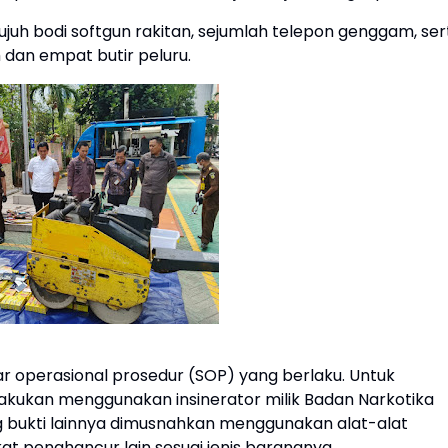
juh bodi softgun rakitan, sejumlah telepon genggam, ser
 dan empat butir peluru.
r operasional prosedur (SOP) yang berlaku. Untuk
lakukan menggunakan insinerator milik Badan Narkotika
ng bukti lainnya dimusnahkan menggunakan alat-alat
kat penghancur lain sesuai jenis barangnya.