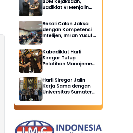
SDM Kejaksaan,
Badiklat RI Menjalin
Kerja Sama Strategis
dengan LAN RI
Bekali Calon Jaksa
dengan Kompetensi
Intelijen, Imran Yusuf
Tegaskan Intelijen
Adalah Garda Depan
Kabadiklat Harli
Penegakan Hukum
Siregar Tutup
Pelatihan Manajemen
Risiko 2026,
Instruksikan Alumni
Harli Siregar Jalin
Jadi Agen Perubahan
Kerja Sama dengan
di Seluruh Satker
Universitas Sumatera
Kejaksaan
Utara, Universitas
Brawijaya, dan
Universitas
Hasanuddin, Buka
Peluang Pegawai
Kejaksaan RI Tempuh