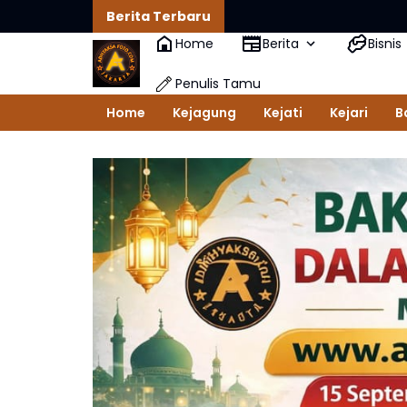
Berita Terbaru
Home
Berita
Bisnis
Penulis Tamu
Home
Kejagung
Kejati
Kejari
B