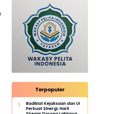
9
Terpopuler
Badiklat Kejaksaan dan UI
Perkuat Sinergi, Harli
Siregar Dorong Lahirnya