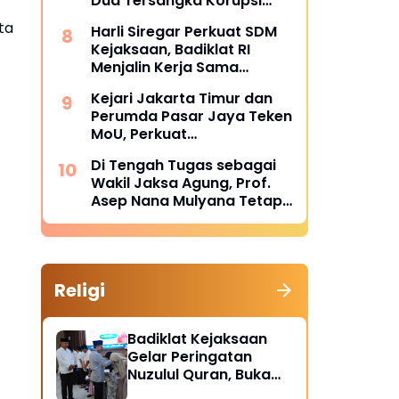
Dua Tersangka Korupsi
Dana PSR Rp9,34 Miliar
ta
Harli Siregar Perkuat SDM
Langsung Dijebloskan ke
Kejaksaan, Badiklat RI
Penjara
Menjalin Kerja Sama
Strategis dengan LAN RI
Kejari Jakarta Timur dan
Perumda Pasar Jaya Teken
MoU, Perkuat
Pendampingan Hukum
Di Tengah Tugas sebagai
untuk Cegah Sengketa
Wakil Jaksa Agung, Prof.
Asep Nana Mulyana Tetap
Mengabdi di Dunia
Akademik sebagai Penguji
Promosi Doktor Unpad
Religi
Badiklat Kejaksaan
Gelar Peringatan
Nuzulul Quran, Buka
Puasa hingga