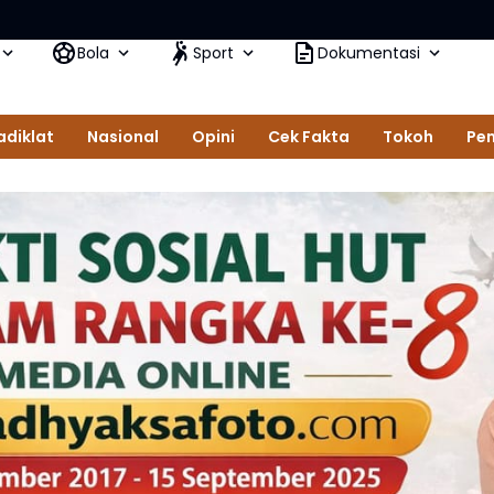
Rudi Man
Bola
Sport
Dokumentasi
adiklat
Nasional
Opini
Cek Fakta
Tokoh
Pem