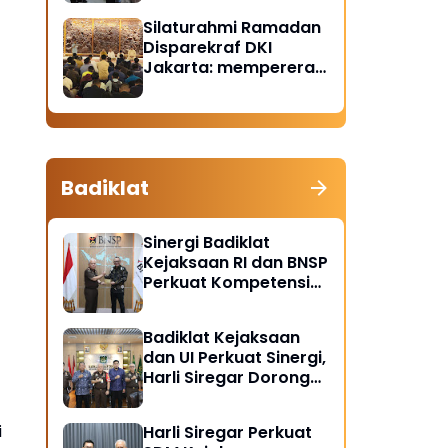
Santunan Anak Yatim
Silaturahmi Ramadan
Piatu
Disparekraf DKI
Jakarta: mempererat
solidaritas dan
soliditas
Badiklat
Sinergi Badiklat
Kejaksaan RI dan BNSP
Perkuat Kompetensi
Jaksa Melalui
Sertifikasi Profesional
Badiklat Kejaksaan
dan UI Perkuat Sinergi,
Harli Siregar Dorong
Lahirnya Pusat Studi
Kajian Kejaksaan
i
Harli Siregar Perkuat