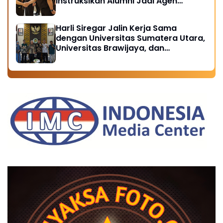
Instruksikan Alumni Jadi Agen
Perubahan di Seluruh Satker
Kejaksaan
Harli Siregar Jalin Kerja Sama
dengan Universitas Sumatera Utara,
Universitas Brawijaya, dan
Universitas Hasanuddin, Buka
Peluang Pegawai Kejaksaan RI
Tempuh Pendidikan Doktor (S3)
Hukum