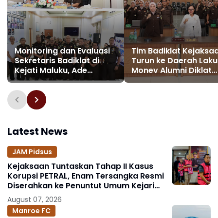
Monitoring dan Evaluasi
Tim Badiklat Kejaksaa
Sekretaris Badiklat di
Turun ke Daerah Lak
Kejati Maluku, Ade
Monev Alumni Diklat
Tadjudin: Badiklat
2024 Implementasi
sebagai Lembaga
Pembelajaran di Kejat
Pendidikan dan Pelatihan
dan Kejari
yang Terintegrasi
Latest News
JAM Pidsus
Kejaksaan Tuntaskan Tahap II Kasus
Korupsi PETRAL, Enam Tersangka Resmi
Diserahkan ke Penuntut Umum Kejari
Jakpus
August 07, 2026
Manroe FC