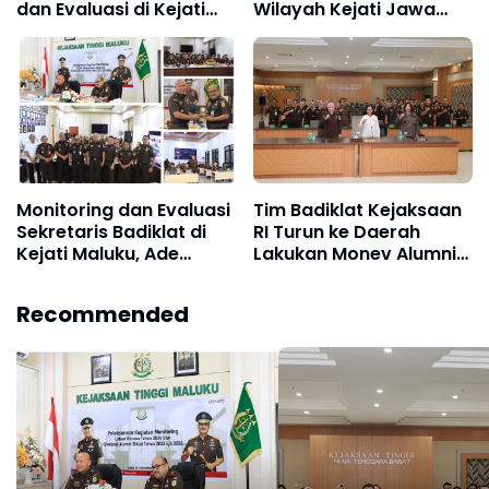
dan Evaluasi di Kejati
Wilayah Kejati Jawa
Bali
Timur,Monitoring
Latsarsus dan Evaluasi
Alumni Diklat Tahun
2024
Monitoring dan Evaluasi
Tim Badiklat Kejaksaan
Sekretaris Badiklat di
RI Turun ke Daerah
Kejati Maluku, Ade
Lakukan Monev Alumni
Tadjudin: Badiklat
Diklat 2024
sebagai Lembaga
Implementasi
Recommended
Pendidikan dan
Pembelajaran di Kejati
Pelatihan yang
dan Kejari
Terintegrasi