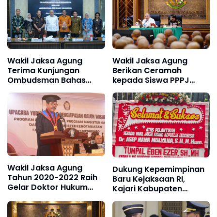
Wakil Jaksa Agung
Wakil Jaksa Agung
Terima Kunjungan
Berikan Ceramah
Ombudsman Bahas
kepada Siswa PPPJ
Peningkatan
Angkatan 81 Gelombang
Akuntabilitas PPPJ
II
dalam Penegakan
Hukum
Wakil Jaksa Agung
Dukung Kepemimpinan
Tahun 2020-2022 Raih
Baru Kejaksaan RI,
Gelar Doktor Hukum
Kajari Kabupaten
Dengan Predikat
Sukabumi Kirim
Cumlaude
Karangan Bunga