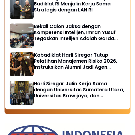
Badiklat RI Menjalin Kerja Sama
Strategis dengan LAN RI
Bekali Calon Jaksa dengan
Kompetensi Intelijen, Imran Yusuf
Tegaskan Intelijen Adalah Garda
Depan Penegakan Hukum
Kabadiklat Harli Siregar Tutup
Pelatihan Manajemen Risiko 2026,
Instruksikan Alumni Jadi Agen
Perubahan di Seluruh Satker
Kejaksaan
Harli Siregar Jalin Kerja Sama
dengan Universitas Sumatera Utara,
Universitas Brawijaya, dan
Universitas Hasanuddin, Buka
Peluang Pegawai Kejaksaan RI
Tempuh Pendidikan Doktor (S3)
Hukum