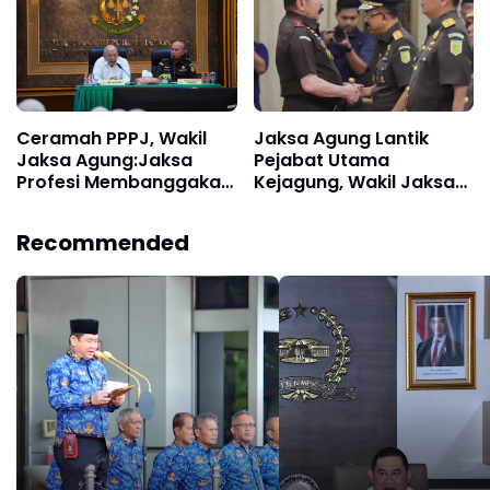
Ucapan Selamat Wakil
Jaksa Agung Hingga
Kabadiklat
Ceramah PPPJ, Wakil
Jaksa Agung Lantik
Jaksa Agung:Jaksa
Pejabat Utama
Profesi Membanggakan
Kejagung, Wakil Jaksa
namun Memiliki Risiko
Agung hingga
Tinggi
Kabadiklat: Tekankan
Recommended
Soliditas dan Marwah
Institusi