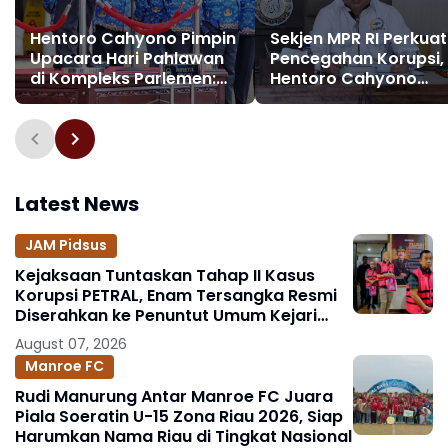
Hentoro Cahyono Pimpin
Sekjen MPR RI Perkuat
Upacara Hari Pahlawan
Pencegahan Korupsi,
di Kompleks Parlemen:
Hentoro Cahyono
"Perjuangan Kini dengan
Sosialisasikan Strate
Ilmu, Empati, dan
Nasional kepada Pej
Pengabdian"
Eselon II–III
Latest News
JAM Pidsus
Kejaksaan Tuntaskan Tahap II Kasus
Korupsi PETRAL, Enam Tersangka Resmi
Diserahkan ke Penuntut Umum Kejari
Jakpus
August 07, 2026
Manroe FC
Rudi Manurung Antar Manroe FC Juara
Piala Soeratin U-15 Zona Riau 2026, Siap
Harumkan Nama Riau di Tingkat Nasional