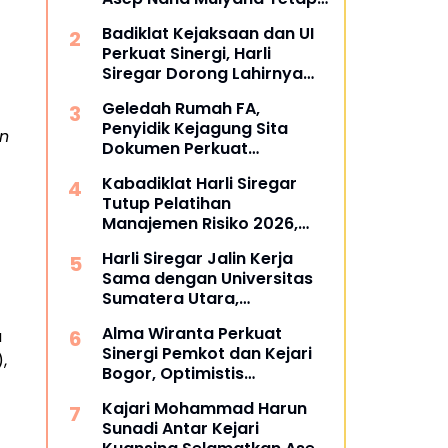
Mengabdi di Dunia
Badiklat Kejaksaan dan UI
Akademik sebagai Penguji
Perkuat Sinergi, Harli
Promosi Doktor Unpad
Siregar Dorong Lahirnya
Pusat Studi Kajian
Geledah Rumah FA,
Kejaksaan
Penyidik Kejagung Sita
an
Dokumen Perkuat
Pembuktian Kasus TPPU
Kabadiklat Harli Siregar
Tutup Pelatihan
Manajemen Risiko 2026,
Instruksikan Alumni Jadi
Harli Siregar Jalin Kerja
Agen Perubahan di Seluruh
Sama dengan Universitas
Satker Kejaksaan
Sumatera Utara,
Universitas Brawijaya, dan
Alma Wiranta Perkuat
a
Universitas Hasanuddin,
Sinergi Pemkot dan Kejari
Buka Peluang Pegawai
,
Bogor, Optimistis
Kejaksaan RI Tempuh
Tuntaskan Gugatan
Pendidikan Doktor (S3)
Kajari Mohammad Harun
Perdata Tanpa Rugikan
Hukum
Sunadi Antar Kejari
Daerah