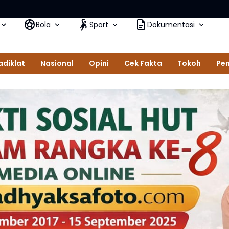
Bola
Sport
Dokumentasi
adiklat
Nasional
Opini
Cek Fakta
Tokoh
Pem