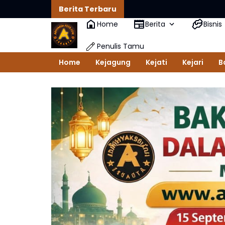
Berita Terbaru
Home
Berita
Bisnis
Penulis Tamu
Home
Kejagung
Kejati
Kejari
B