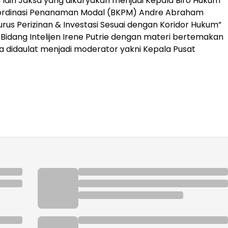
lain Jaksa yang dikaryakan menjadi Kepala Biro Hukum
oordinasi Penanaman Modal (BKPM) Andre Abraham
us Perizinan & Investasi Sesuai dengan Koridor Hukum”
Bidang Intelijen Irene Putrie dengan materi bertemakan
rta didaulat menjadi moderator yakni Kepala Pusat