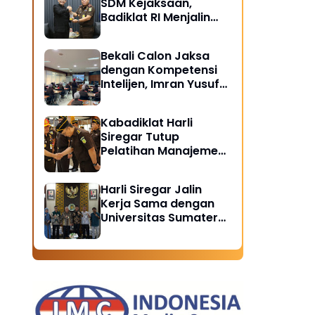
SDM Kejaksaan,
Badiklat RI Menjalin
Kerja Sama Strategis
dengan LAN RI
Bekali Calon Jaksa
dengan Kompetensi
Intelijen, Imran Yusuf
Tegaskan Intelijen
Adalah Garda Depan
Kabadiklat Harli
Penegakan Hukum
Siregar Tutup
Pelatihan Manajemen
Risiko 2026,
Instruksikan Alumni
Harli Siregar Jalin
Jadi Agen Perubahan
Kerja Sama dengan
di Seluruh Satker
Universitas Sumatera
Kejaksaan
Utara, Universitas
Brawijaya, dan
Universitas
Hasanuddin, Buka
Peluang Pegawai
Kejaksaan RI Tempuh