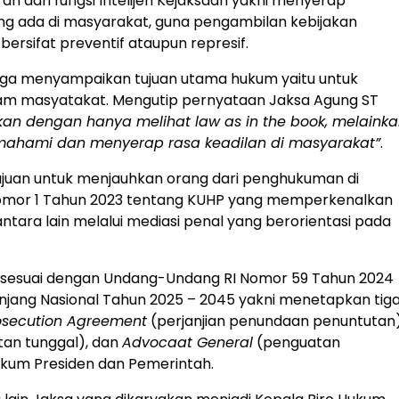
eran dan fungsi Intelijen Kejaksaan yakni menyerap
 ada di masyarakat, guna pengambilan kebijakan
rsifat preventif ataupun represif.
juga menyampaikan tujuan utama hukum yaitu untuk
lam masyatakat
. Mengutip pernyataan Jaksa Agung ST
kan dengan hanya melihat law as in the book, melaink
ahami dan menyerap rasa keadilan di masyarakat”
.
juan untuk menjauhkan orang dari penghukuman di
omor 1 Tahun 2023 tentang KUHP yang memperkenalkan
antara lain melalui mediasi penal yang berorientasi pada
I sesuai dengan Undang-Undang RI Nomor 59 Tahun 2024
ang Nasional Tahun 2025 – 2045 yakni menetapkan tig
osecution Agreement
(perjanjian penundaan penuntutan)
tan tunggal), dan
Advocaat General
(penguatan
kum Presiden dan Pemerintah.