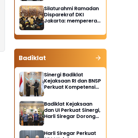
Santunan Anak Yatim
Silaturahmi Ramadan
Piatu
Disparekraf DKI
Jakarta: mempererat
solidaritas dan
soliditas
Badiklat
Sinergi Badiklat
Kejaksaan RI dan BNSP
Perkuat Kompetensi
Jaksa Melalui
Sertifikasi Profesional
Badiklat Kejaksaan
dan UI Perkuat Sinergi,
Harli Siregar Dorong
Lahirnya Pusat Studi
Kajian Kejaksaan
Harli Siregar Perkuat