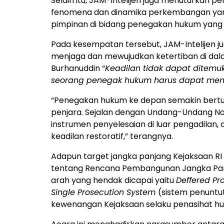
Selain itu, JAM-Intelijen juga menuturkan p
fenomena dan dinamika perkembangan yang
pimpinan di bidang penegakan hukum yang be
Pada kesempatan tersebut, JAM-Intelijen 
menjaga dan mewujudkan ketertiban di da
Burhanuddin “
Keadilan tidak dapat ditemu
seorang penegak hukum harus dapat mem
“Penegakan hukum ke depan semakin bertu
penjara. Sejalan dengan Undang-Undang N
instrumen penyelesaian di luar pengadilan, 
keadilan restoratif,” terangnya.
Adapun target jangka panjang Kejaksaan R
tentang Rencana Pembangunan Jangka Panj
arah yang hendak dicapai yaitu
Deffered Pr
Single Prosecution System
(sistem penuntu
kewenangan Kejaksaan selaku penasihat hu