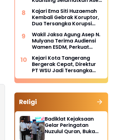
Kuansing Selamatkan Aset
dan Keuangan Negara
Kajari Ema Siti Huzaemah
Rp74,97 Miliar
Kembali Gebrak Koruptor,
Dua Tersangka Korupsi
Dana PSR Rp9,34 Miliar
Wakil Jaksa Agung Asep N.
Langsung Dijebloskan ke
Mulyana Terima Audiensi
Penjara
Wamen ESDM, Perkuat
Sinergi Hukum Kawal
Kejari Kota Tangerang
Sektor Energi Nasional
Bergerak Cepat, Direktur
PT WSU Jadi Tersangka
Kasus Dugaan Korupsi
Operasional Boeing 737-
300
Religi
Badiklat Kejaksaan
Gelar Peringatan
Nuzulul Quran, Buka
Puasa hingga