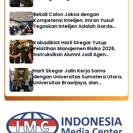
Bekali Calon Jaksa dengan
Kompetensi Intelijen, Imran Yusuf
Tegaskan Intelijen Adalah Garda
Depan Penegakan Hukum
Kabadiklat Harli Siregar Tutup
Pelatihan Manajemen Risiko 2026,
Instruksikan Alumni Jadi Agen
Perubahan di Seluruh Satker
Kejaksaan
Harli Siregar Jalin Kerja Sama
dengan Universitas Sumatera Utara,
Universitas Brawijaya, dan
Universitas Hasanuddin, Buka
Peluang Pegawai Kejaksaan RI
Tempuh Pendidikan Doktor (S3)
Hukum