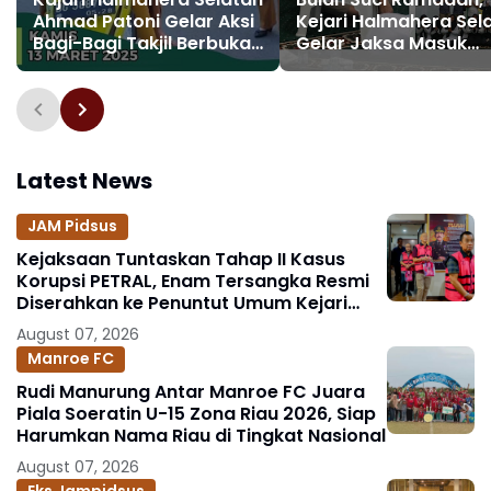
Ahmad Patoni Gelar Aksi
Kejari Halmahera Sel
Bagi-Bagi Takjil Berbuka
Gelar Jaksa Masuk
Puasa
Pesantren hingga
Santunan dan Buka
Bersama Santri
Latest News
JAM Pidsus
Kejaksaan Tuntaskan Tahap II Kasus
Korupsi PETRAL, Enam Tersangka Resmi
Diserahkan ke Penuntut Umum Kejari
Jakpus
August 07, 2026
Manroe FC
Rudi Manurung Antar Manroe FC Juara
Piala Soeratin U-15 Zona Riau 2026, Siap
Harumkan Nama Riau di Tingkat Nasional
August 07, 2026