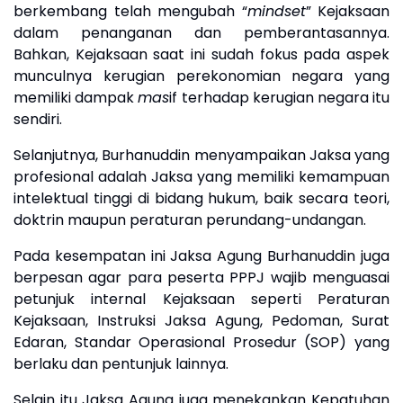
berkembang telah mengubah “
mindset
” Kejaksaan
dalam penanganan dan pemberantasannya
.
B
ahkan
, Kejaksaan
saat in
i
sudah fokus pada aspek
munculnya kerugian perekonomian negara yang
memiliki dampak
mas
if
terhadap kerugian negara itu
sendiri.
Selanjutnya, Burhanuddin menyampaikan
Jaksa yang
profesional adalah Jaksa yang memiliki kemampuan
intelektual tinggi di bidang hukum, baik secara teori,
doktrin
maupun
peraturan perundang-undangan.
Pada kesempatan ini Jaksa Agung Burhanuddin juga
berpesan agar para peserta PPPJ
wajib menguasai
petunjuk internal Kejaksaan seperti Peraturan
Kejaksaan, Instruksi Jaksa Agung, Pedoman, Surat
Edaran, Standar Operasional Prosedur (SOP) yang
ber
lak
u dan pentunjuk lainnya.
Selain itu Jaksa Agung juga menekankan
Kepatuhan