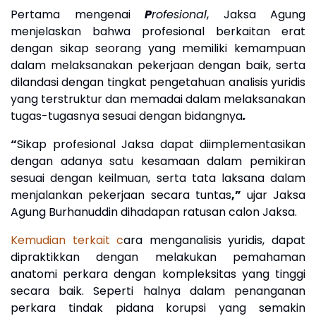
Pertama mengenai
P
rofesional
, Jaksa Agung
menjelaskan bahwa p
rofesional berkaitan erat
dengan
sikap seorang yang memiliki kemampuan
dalam melaksanakan pekerjaan dengan baik, serta
dilandasi dengan tingkat pengetahuan analisis yuridis
yang terstruktur dan memadai dalam melaksanakan
tugas-tugasnya sesuai dengan bidangnya
.
“
Sikap profesional Jaksa dapat diimplementasikan
dengan adanya satu kesamaan dalam pemikiran
sesuai dengan keilmuan, serta tata laksana dalam
menjalankan pekerjaan secara tuntas
,”
ujar Jaksa
Agung Burhanuddin dihadapan ratusan calon Jaksa.
Kemudian terkait c
ara menganalisis yuridis
,
dapat
dipraktikkan dengan melakukan pemahaman
anatomi perkara dengan kompleksitas yang tinggi
secara baik
.
S
eperti halnya dalam penanganan
perkara tindak pidana korupsi yang semakin