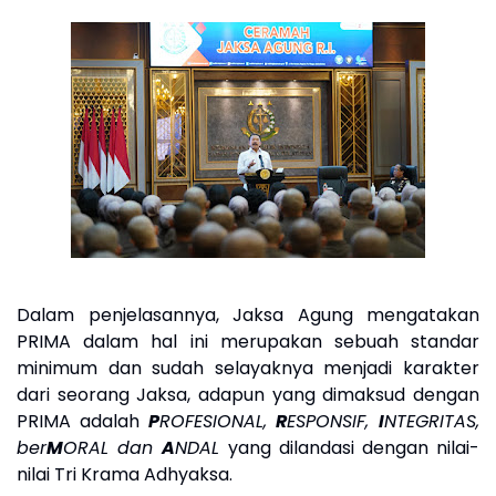
Dalam penjelasannya, Jaksa Agung mengatakan
PRIMA dalam hal ini merupakan
sebuah standar
minimum dan sudah selayaknya menjadi karakter
dari seorang Jaksa, adapun yang dimaksud dengan
PRIMA adalah
P
ROFESIONAL,
R
ESPONSIF,
I
NTEGRITAS,
ber
M
ORAL dan
A
NDAL
yang dilandasi dengan nilai-
nilai Tri Krama Adhyaksa.