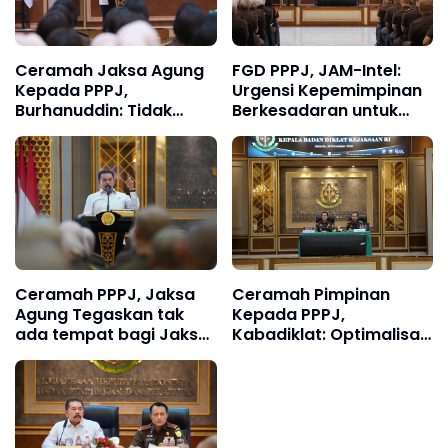
Ceramah Jaksa Agung
FGD PPPJ, JAM-Intel:
Kepada PPPJ,
Urgensi Kepemimpinan
Burhanuddin: Tidak
Berkesadaran untuk
Butuh Jaksa Pintar
Menjawab Tantangan
Melainkan Jaksa Prima
Penegakan Hukum di Era
yang Dilandasi Nilai-
Modern
Nilai Tri Krama
Adhyaksa
Ceramah PPPJ, Jaksa
Ceramah Pimpinan
Agung Tegaskan tak
Kepada PPPJ,
ada tempat bagi Jaksa
Kabadiklat: Optimalisasi
yang tidak Berintegritas
PNBP Kejaksaan
dan Bermoral di
Kejaksaan