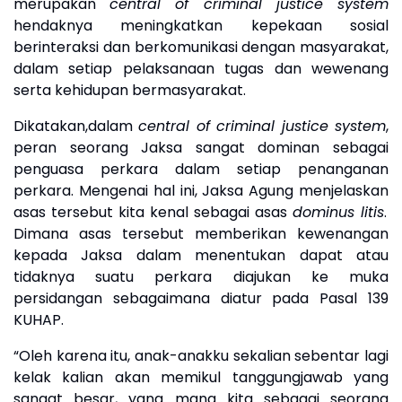
merupakan
central of criminal justice system
hendaknya meningkatkan kepekaan sosial
berinteraksi dan berkomunikasi dengan masyarakat,
dalam setiap pelaksanaan tugas dan wewenang
serta kehidupan bermasyarakat
.
Dikatakan,d
alam
central of criminal justice system
,
peran seorang Jaksa sangat dominan
sebagai
penguasa perkara dalam setiap penanganan
perkara
.
M
engenai hal ini
, Jaksa Agung menjelaskan
asas tersebut kita kenal sebagai asas
dominus litis
.
Dimana asas tersebut memberikan kewenangan
kepada Jaksa dalam menentukan dapat atau
tidaknya suatu perkara diajukan ke muka
persidangan sebagaimana diatur pada Pasal 139
KUHAP.
“
Oleh karena itu, anak-anakku sekalian sebentar lagi
kelak kalian akan memikul tanggungjawab yang
sangat besar, yang mana kita sebagai seorang