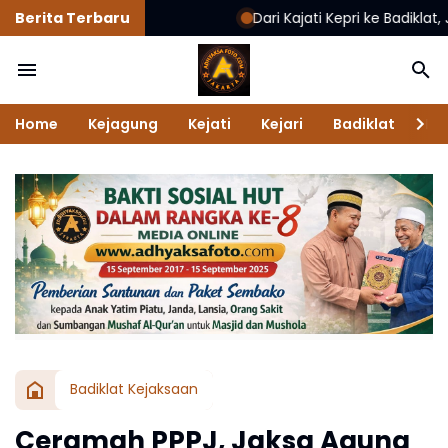
Berita Terbaru
Dari Kajati Kepri ke Badiklat, Jehezkie
Home
Kejagung
Kejati
Kejari
Badiklat
Na
Badiklat Kejaksaan
Ceramah PPPJ, Jaksa Agung