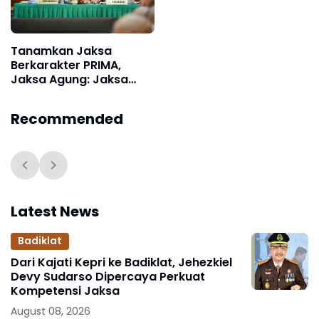
Tanamkan Jaksa
Berkarakter PRIMA,
Jaksa Agung: Jaksa
harus melengkapi
dengan adab dan etika
Recommended
yang baik dan mulia
Latest News
Badiklat
Dari Kajati Kepri ke Badiklat, Jehezkiel
Devy Sudarso Dipercaya Perkuat
Kompetensi Jaksa
August 08, 2026